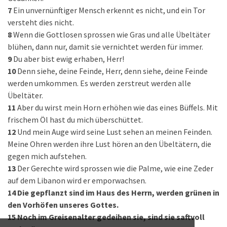
7
Ein unvernünftiger Mensch erkennt es nicht, und ein Tor
versteht dies nicht.
8
Wenn die Gottlosen sprossen wie Gras und alle Übeltäter
blühen, dann nur, damit sie vernichtet werden für immer.
9
Du aber bist ewig erhaben, Herr!
10
Denn siehe, deine Feinde, Herr, denn siehe, deine Feinde
werden umkommen. Es werden zerstreut werden alle
Übeltäter.
11
Aber du wirst mein Horn erhöhen wie das eines Büffels. Mit
frischem Öl hast du mich überschüttet.
12
Und mein Auge wird seine Lust sehen an meinen Feinden.
Meine Ohren werden ihre Lust hören an den Übeltätern, die
gegen mich aufstehen.
13
Der Gerechte wird sprossen wie die Palme, wie eine Zeder
auf dem Libanon wird er emporwachsen.
14
Die gepflanzt sind im Haus des Herrn, werden grünen in
den Vorhöfen unseres Gottes.
15
Noch im Greisenalter gedeihen sie, sind sie saftvoll