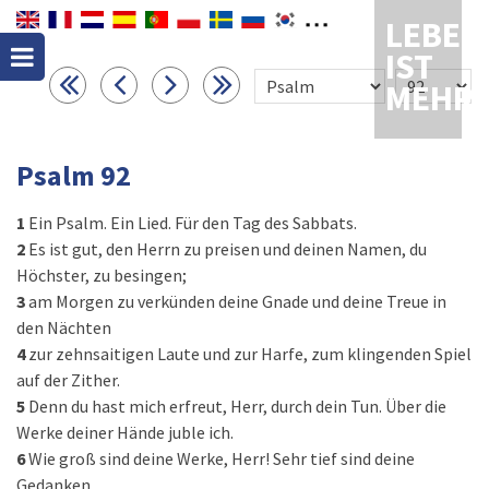
LEBEN
IST
MEHR
Psalm 92
1
Ein Psalm. Ein Lied. Für den Tag des Sabbats.
2
Es ist gut, den Herrn zu preisen und deinen Namen, du
Höchster, zu besingen;
3
am Morgen zu verkünden deine Gnade und deine Treue in
den Nächten
4
zur zehnsaitigen Laute und zur Harfe, zum klingenden Spiel
auf der Zither.
5
Denn du hast mich erfreut, Herr, durch dein Tun. Über die
Werke deiner Hände juble ich.
6
Wie groß sind deine Werke, Herr! Sehr tief sind deine
Gedanken.