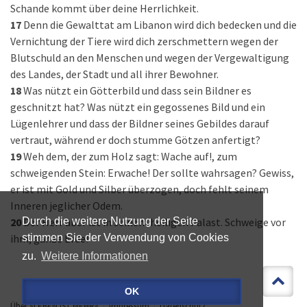
Schande kommt über deine Herrlichkeit.
17
Denn die Gewalttat am Libanon wird dich bedecken und die
Vernichtung der Tiere wird dich zerschmettern wegen der
Blutschuld an den Menschen und wegen der Vergewaltigung
des Landes, der Stadt und all ihrer Bewohner.
18
Was nützt ein Götterbild und dass sein Bildner es
geschnitzt hat? Was nützt ein gegossenes Bild und ein
Lügenlehrer und dass der Bildner seines Gebildes darauf
vertraut, während er doch stumme Götzen anfertigt?
19
Weh dem, der zum Holz sagt: Wache auf!, zum
schweigenden Stein: Erwache! Der sollte wahrsagen? Gewiss,
er ist mit Gold und Silber überzogen, doch fehlt seinem
Inneren jeglicher Odem.
20
Der Herr aber ist in seinem heiligen Palast. Schweige vor
Durch die weitere Nutzung der Seite
ihm, ganze Erde!
stimmen Sie der Verwendung von Cookies
zu.
Weitere Informationen
OK
Über »LEBEN IST MEHR«
Impressum
Datenschutz