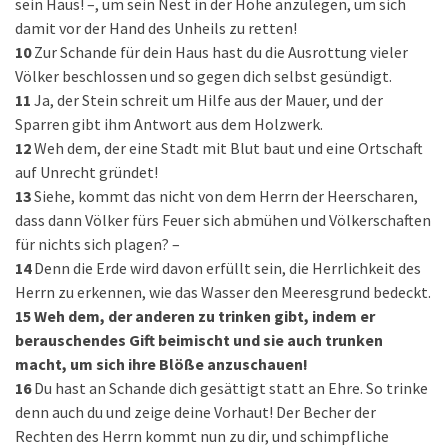
sein Haus! –, um sein Nest in der Höhe anzulegen, um sich
damit vor der Hand des Unheils zu retten!
10
Zur Schande für dein Haus hast du die Ausrottung vieler
Völker beschlossen und so gegen dich selbst gesündigt.
11
Ja, der Stein schreit um Hilfe aus der Mauer, und der
Sparren gibt ihm Antwort aus dem Holzwerk.
12
Weh dem, der eine Stadt mit Blut baut und eine Ortschaft
auf Unrecht gründet!
13
Siehe, kommt das nicht von dem Herrn der Heerscharen,
dass dann Völker fürs Feuer sich abmühen und Völkerschaften
für nichts sich plagen? –
14
Denn die Erde wird davon erfüllt sein, die Herrlichkeit des
Herrn zu erkennen, wie das Wasser den Meeresgrund bedeckt.
15
Weh dem, der anderen zu trinken gibt, indem er
berauschendes Gift beimischt und sie auch trunken
macht, um sich ihre Blöße anzuschauen!
16
Du hast an Schande dich gesättigt statt an Ehre. So trinke
denn auch du und zeige deine Vorhaut! Der Becher der
Rechten des Herrn kommt nun zu dir, und schimpfliche