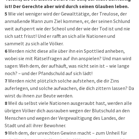
ist! Der Gerechte aber wird durch seinen Glauben leben.
5
Wie viel weniger wird der Gewalttätige, der Treulose, der
anmaßende Mann zum Ziel kommen, er, der seinen Schlund
weit aufsperrt wie der Scheol und der wie der Tod ist und nie
sich satt frisst! Und er rafft an sich alle Nationen und
sammelt zu sich alle Völker.
6
Werden nicht diese alle über ihn ein Spottlied anheben,
wobei sie mit Rätselfragen auf ihn anspielen? Und man wird
sagen: Weh dem, der aufhäuft, was nicht sein ist – wie lange
noch? – und der Pfandschuld auf sich lädt!
7
Werden nicht plötzlich solche aufstehen, die dir Zins
auferlegen, und solche aufwachen, die dich zittern lassen? Da
wirst du ihnen zur Beute werden.
8
Weil du selbst viele Nationen ausgeraubt hast, werden alle
übrigen Völker dich ausrauben wegen der Blutschuld an den
Menschen und wegen der Vergewaltigung des Landes, der
Stadt und all ihrer Bewohner.
9
Weh dem, der unrechten Gewinn macht – zum Unheil für