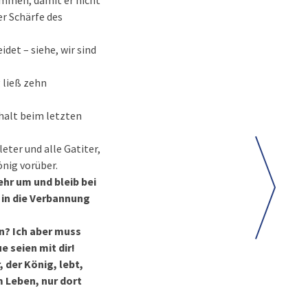
ommen, damit er nicht
er Schärfe des
det – siehe, wir sind
 ließ zehn
halt beim letzten
eter und alle Gatiter,
nig vorüber.
ehr um und bleib bei
 in die Verbannung
n? Ich aber muss
 seien mit dir!
 der König, lebt,
m Leben, nur dort