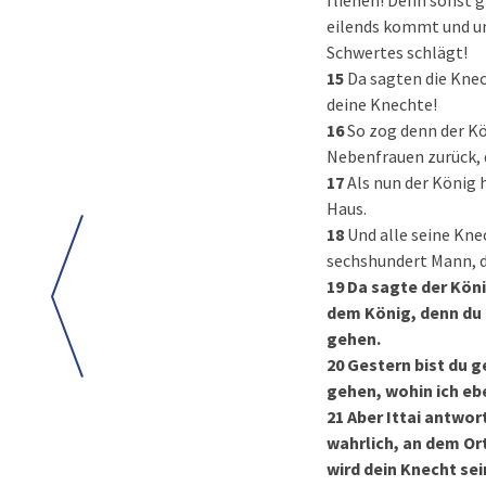
fliehen! Denn sonst 
eilends kommt und uns
Schwertes schlägt!
15
Da sagten die Knec
deine Knechte!
16
So zog denn der Kö
Nebenfrauen zurück, 
17
Als nun der König 
Haus.
18
Und alle seine Knec
sechshundert Mann, d
19
Da sagte der Köni
dem König, denn du 
gehen.
20
Gestern bist du g
gehen, wohin ich ebe
21
Aber Ittai antwor
wahrlich, an dem Ort
wird dein Knecht sei