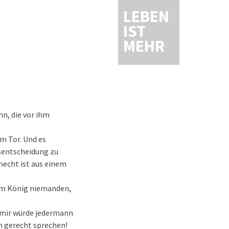
LEBEN
IST
MEHR
n, die vor ihm
m Tor. Und es
sentscheidung zu
Knecht ist aus einem
eim König niemanden,
 mir würde jedermann
n gerecht sprechen!