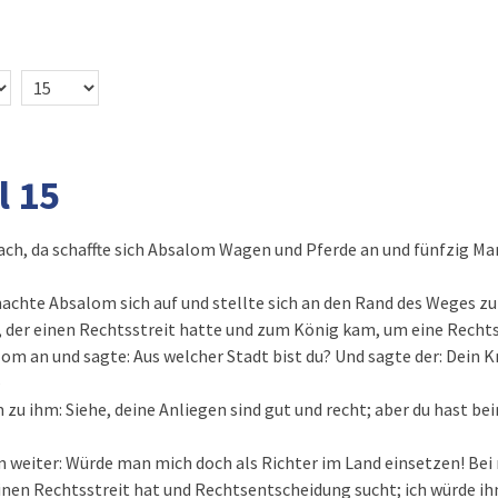
l 15
ch, da schaffte sich Absalom Wagen und Pferde an und fünfzig Man
chte Absalom sich auf und stellte sich an den Rand des Weges zu
 der einen Rechtsstreit hatte und zum König kam, um eine Recht
lom an und sagte: Aus welcher Stadt bist du? Und sagte der: Dein 
–
zu ihm: Siehe, deine Anliegen sind gut und recht; aber du hast b
 weiter: Würde man mich doch als Richter im Land einsetzen! Bei
inen Rechtsstreit hat und Rechtsentscheidung sucht; ich würde ih