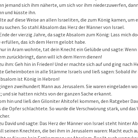
n jemand sich ihm näherte, um sich vor ihm niederzuwerfen, dann 
hn und küsste ihn.
e auf diese Weise an allen Israeliten, die zum König kamen, um 
u suchen. So stahl Absalom das Herz der Männer von Israel.
nde der vierzig Jahre, da sagte Absalom zum König: Lass mich do
erfüllen, das ich dem Herrn gelobt habe.
chur in Aram wohnte, tat dein Knecht ein Gelübde und sagte: Wenn
em zurückbringt, dann will ich dem Herrn dienen!
u ihm: Geh hin in Frieden! Und er machte sich auf und ging nach He
 Geheimboten in alle Stämme Israels und ließ sagen: Sobald ihr 
 Absalom ist König in Hebron!
ingen zweihundert Mann aus Jerusalem. Sie waren eingeladen wo
t; und sie hatten nichts von der ganzen Sache erkannt.
m hin und ließ den Giloniter Ahitofel kommen, den Ratgeber David
its die Opfer schlachtete. So wurde die Verschwörung stark, und das
cher.
u David und sagte: Das Herz der Männer von Israel steht hinter A
all seinen Knechten, die bei ihm in Jerusalem waren: Macht euch au