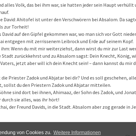
nd alles Volk, das bei ihm war, sie hatten jeder sein Haupt verhüllt
nauf.
 David: Ahitofel ist unter den Verschwörern bei Absalom. Da sagt
ls zur Torheit!
s David auf den Gipfel gekommen war, wo man sich vor Gott niederw
hai entgegen mit zerrissenem Leibrock und Erde auf seinem Kopf.
 ihm: Wenn du mit mir weiterziehst, dann wirst du mir zur Last we
e Stadt zurückkehrst und zu Absalom sagst: Dein Knecht, König, wil
Vaters, jetzt aber will ich dein Knecht sein! – dann kannst du mir 
 die Priester Zadok und Abjatar bei dir? Und es soll geschehen, all
, sollst du den Priestern Zadok und Abjatar mitteilen.
 Söhne sind dort bei ihnen, Ahimaaz, der Sohn des Zadok, und Jona
 durch sie alles, was ihr hört!
hai, der Freund Davids, in die Stadt. Absalom aber zog gerade in J
wendung von Cookies zu.
Weitere Informationen