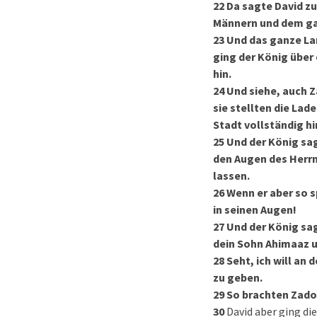
22
Da sagte David zu
Männern und dem gan
23
Und das ganze La
ging der König über
hin.
24
Und siehe, auch Z
sie stellten die Lad
Stadt vollständig h
25
Und der König sag
den Augen des Herrn
lassen.
26
Wenn er aber so sp
in seinen Augen!
27
Und der König sag
dein Sohn Ahimaaz u
28
Seht, ich will an
zu geben.
29
So brachten Zadok
30
David aber ging di