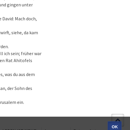
 und gingen unter
e David: Mach doch,
irft, siehe, da kam
rden.
l ich sein; früher war
den Rat Ahitofels
es, was du aus dem
tan, der Sohn des
erusalem ein.
OK