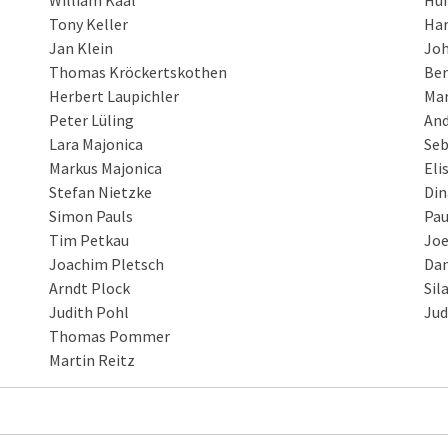
William Kaal
Hun
Tony Keller
Har
Jan Klein
Joh
Thomas Kröckertskothen
Be
Herbert Laupichler
Mar
Peter Lüling
And
Lara Majonica
Seb
Markus Majonica
Eli
Stefan Nietzke
Din
Simon Pauls
Pau
Tim Petkau
Joe
Joachim Pletsch
Dan
Arndt Plock
Sil
Judith Pohl
Jud
Thomas Pommer
Martin Reitz
Peter Güthler
Th