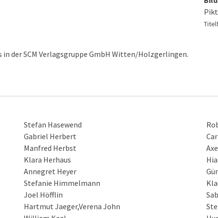
Bil
Pik
Tite
us in der SCM Verlagsgruppe GmbH Witten/Holzgerlingen.
Stefan Hasewend
Rob
Gabriel Herbert
Car
Manfred Herbst
Axe
Klara Herhaus
Hia
Annegret Heyer
Gün
Stefanie Himmelmann
Kla
Joel Höfflin
Sab
Hartmut Jaeger,Verena John
Ste