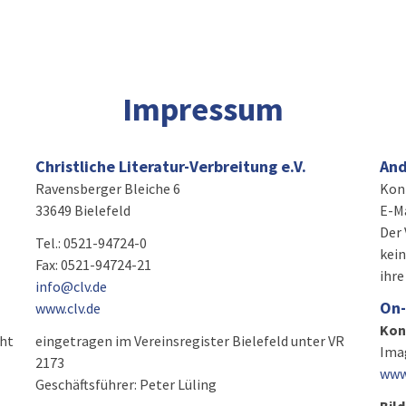
Impressum
Christliche Literatur-Verbreitung e.V.
And
Ravensberger Bleiche 6
Kont
33649 Bielefeld
E-Ma
Der 
Tel.: 0521-94724-0
kein
Fax: 0521-94724-21
ihre
info@clv.de
On-
www.clv.de
Kon
cht
eingetragen im Vereinsregister Bielefeld unter VR
Ima
2173
www
Geschäftsführer: Peter Lüling