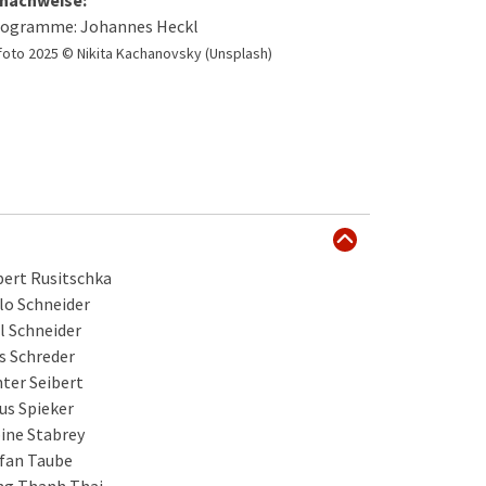
dnachweise:
togramme: Johannes Heckl
lfoto 2025 © Nikita Kachanovsky (Unsplash)
ert Rusitschka
lo Schneider
l Schneider
s Schreder
ter Seibert
us Spieker
ine Stabrey
fan Taube