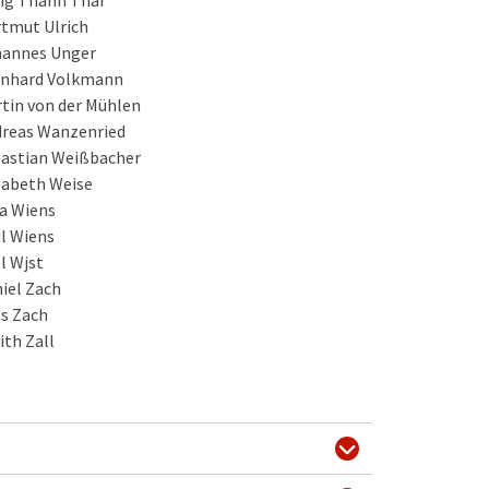
g Thanh Thai
tmut Ulrich
annes Unger
rnhard Volkmann
tin von der Mühlen
reas Wanzenried
astian Weißbacher
sabeth Weise
a Wiens
l Wiens
l Wjst
iel Zach
as Zach
ith Zall
omas Pommer