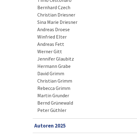
Timo Cestonaro
Bernhard Czech
Christian Driesner
Sina Marie Driesner
Andreas Droese
Winfried Elter
Andreas Fett
Werner Gitt
Jennifer Glaubitz
Hermann Grabe
David Grimm
Christian Grimm
Rebecca Grimm
Martin Grunder
Bernd Grünewald
Peter Güthler
Autoren 2025
Gerrit Alberts