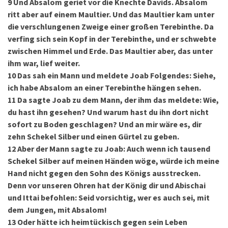
9
Und Absalom geriet vor die Knechte Davids. Absalom
ritt aber auf einem Maultier. Und das Maultier kam unter
die verschlungenen Zweige einer großen Terebinthe. Da
verfing sich sein Kopf in der Terebinthe, und er schwebte
zwischen Himmel und Erde. Das Maultier aber, das unter
ihm war, lief weiter.
10
Das sah ein Mann und meldete Joab Folgendes: Siehe,
ich habe Absalom an einer Terebinthe hängen sehen.
11
Da sagte Joab zu dem Mann, der ihm das meldete: Wie,
du hast ihn gesehen? Und warum hast du ihn dort nicht
sofort zu Boden geschlagen? Und an mir wäre es, dir
zehn Schekel Silber und einen Gürtel zu geben.
12
Aber der Mann sagte zu Joab: Auch wenn ich tausend
Schekel Silber auf meinen Händen wöge, würde ich meine
Hand nicht gegen den Sohn des Königs ausstrecken.
Denn vor unseren Ohren hat der König dir und Abischai
und Ittai befohlen: Seid vorsichtig, wer es auch sei, mit
dem Jungen, mit Absalom!
13
Oder hätte ich heimtückisch gegen sein Leben