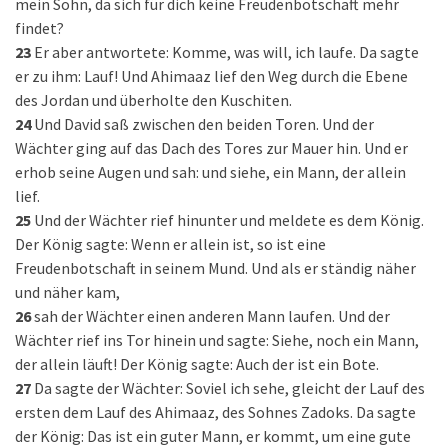
mein Sohn, da sich für dich keine Freudenbotschaft mehr
findet?
23
Er aber antwortete: Komme, was will, ich laufe. Da sagte
er zu ihm: Lauf! Und Ahimaaz lief den Weg durch die Ebene
des Jordan und überholte den Kuschiten.
24
Und David saß zwischen den beiden Toren. Und der
Wächter ging auf das Dach des Tores zur Mauer hin. Und er
erhob seine Augen und sah: und siehe, ein Mann, der allein
lief.
25
Und der Wächter rief hinunter und meldete es dem König.
Der König sagte: Wenn er allein ist, so ist eine
Freudenbotschaft in seinem Mund. Und als er ständig näher
und näher kam,
26
sah der Wächter einen anderen Mann laufen. Und der
Wächter rief ins Tor hinein und sagte: Siehe, noch ein Mann,
der allein läuft! Der König sagte: Auch der ist ein Bote.
27
Da sagte der Wächter: Soviel ich sehe, gleicht der Lauf des
ersten dem Lauf des Ahimaaz, des Sohnes Zadoks. Da sagte
der König: Das ist ein guter Mann, er kommt, um eine gute