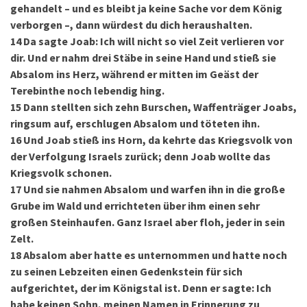
gehandelt – und es bleibt ja keine Sache vor dem König
verborgen –, dann würdest du dich heraushalten.
14
Da sagte Joab: Ich will nicht so viel Zeit verlieren vor
dir. Und er nahm drei Stäbe in seine Hand und stieß sie
Absalom ins Herz, während er mitten im Geäst der
Terebinthe noch lebendig hing.
15
Dann stellten sich zehn Burschen, Waffenträger Joabs,
ringsum auf, erschlugen Absalom und töteten ihn.
16
Und Joab stieß ins Horn, da kehrte das Kriegsvolk von
der Verfolgung Israels zurück; denn Joab wollte das
Kriegsvolk schonen.
17
Und sie nahmen Absalom und warfen ihn in die große
Grube im Wald und errichteten über ihm einen sehr
großen Steinhaufen. Ganz Israel aber floh, jeder in sein
Zelt.
18
Absalom aber hatte es unternommen und hatte noch
zu seinen Lebzeiten einen Gedenkstein für sich
aufgerichtet, der im Königstal ist. Denn er sagte: Ich
habe keinen Sohn, meinen Namen in Erinnerung zu