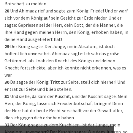
Botschaft zu melden.
28
Und Ahimaaz rief und sagte zum König: Friede! Und er warf
sich vor dem König auf sein Gesicht zur Erde nieder. Und er
sagte: Gepriesen sei der Herr, dein Gott, der die Männer, die
ihre Hand gegen meinen Herrn, den König, erhoben haben, in
deine Hand ausgeliefert hat!
29
Der König sagte: Der Junge, mein Absalom, ist doch
hoffentlich unversehrt. Ahimaaz sagte: Ich sah das große
Getümmel, als Joab den Knecht des Königs und deinen
Knecht fortschickte, aber ich konnte nicht erkennen, was es
war.
30
Da sagte der König: Tritt zur Seite, stell dich hierher! Und
er trat zur Seite und blieb stehen.
31
Und siehe, da kam der Kuschit, und der Kuschit sagte: Mein
Herr, der König, lasse sich Freudenbotschaft bringen! Denn
der Herr hat dir heute Recht verschafft vor der Gewalt aller,
die sich gegen dich erhoben haben.
32
Der König sagte zu dem Kuschiten: Ist der Junge, mein
Absalom, unversehrt? Der Kuschit sagte: Wie dem Jungen, so