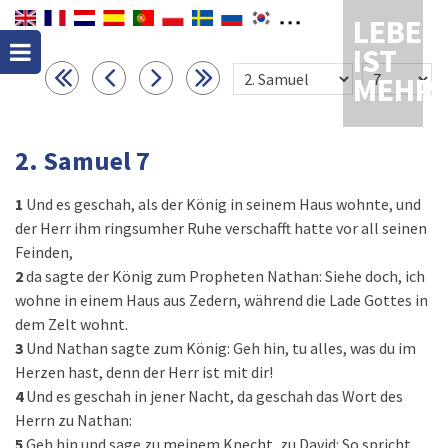
LEBEN
IST
MEHR
2. Samuel 7
1
Und es geschah, als der König in seinem Haus wohnte, und
der Herr ihm ringsumher Ruhe verschafft hatte vor all seinen
Feinden,
2
da sagte der König zum Propheten Nathan: Siehe doch, ich
wohne in einem Haus aus Zedern, während die Lade Gottes in
dem Zelt wohnt.
3
Und Nathan sagte zum König: Geh hin, tu alles, was du im
Herzen hast, denn der Herr ist mit dir!
4
Und es geschah in jener Nacht, da geschah das Wort des
Herrn zu Nathan:
5
Geh hin und sage zu meinem Knecht, zu David: So spricht