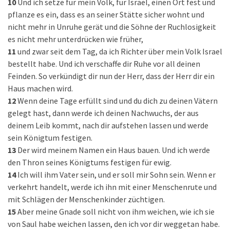
10
Und ich setze für mein Volk, für Israel, einen Ort fest und
pflanze es ein, dass es an seiner Stätte sicher wohnt und
nicht mehr in Unruhe gerät und die Söhne der Ruchlosigkeit
es nicht mehr unterdrücken wie früher,
11
und zwar seit dem Tag, da ich Richter über mein Volk Israel
bestellt habe. Und ich verschaffe dir Ruhe vor all deinen
Feinden. So verkündigt dir nun der Herr, dass der Herr dir ein
Haus machen wird.
12
Wenn deine Tage erfüllt sind und du dich zu deinen Vätern
gelegt hast, dann werde ich deinen Nachwuchs, der aus
deinem Leib kommt, nach dir aufstehen lassen und werde
sein Königtum festigen.
13
Der wird meinem Namen ein Haus bauen. Und ich werde
den Thron seines Königtums festigen für ewig.
14
Ich will ihm Vater sein, und er soll mir Sohn sein. Wenn er
verkehrt handelt, werde ich ihn mit einer Menschenrute und
mit Schlägen der Menschenkinder züchtigen.
15
Aber meine Gnade soll nicht von ihm weichen, wie ich sie
von Saul habe weichen lassen, den ich vor dir weggetan habe.