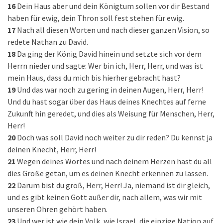
16
Dein Haus aber und dein Königtum sollen vor dir Bestand
haben für ewig, dein Thron soll fest stehen für ewig.
17
Nach all diesen Worten und nach dieser ganzen Vision, so
redete Nathan zu David.
18
Da ging der König David hinein und setzte sich vor dem
Herrn nieder und sagte: Wer bin ich, Herr, Herr, und was ist
mein Haus, dass du mich bis hierher gebracht hast?
19
Und das war noch zu gering in deinen Augen, Herr, Herr!
Und du hast sogar über das Haus deines Knechtes auf ferne
Zukunft hin geredet, und dies als Weisung für Menschen, Herr,
Herr!
20
Doch was soll David noch weiter zu dir reden? Du kennst ja
deinen Knecht, Herr, Herr!
21
Wegen deines Wortes und nach deinem Herzen hast du all
dies Große getan, um es deinen Knecht erkennen zu lassen.
22
Darum bist du groß, Herr, Herr! Ja, niemand ist dir gleich,
und es gibt keinen Gott außer dir, nach allem, was wir mit
unseren Ohren gehört haben.
23
Und wer ist wie dein Volk, wie Israel, die einzige Nation auf