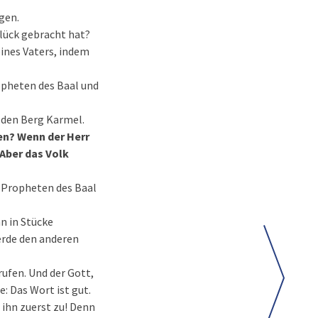
gen.
glück gebracht hat?
eines Vaters, indem
opheten des Baal und
 den Berg Karmel.
ten? Wenn der Herr
 Aber das Volk
ie Propheten des Baal
hn in Stücke
werde den anderen
rufen. Und der Gott,
: Das Wort ist gut.
 ihn zuerst zu! Denn