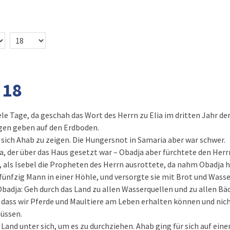
 18
le Tage, da geschah das Wort des Herrn zu Elia im dritten Jahr der
egen geben auf den Erdboden.
m sich Ahab zu zeigen. Die Hungersnot in Samaria aber war schwer.
a, der über das Haus gesetzt war – Obadja aber fürchtete den Herrn
, als Isebel die Propheten des Herrn ausrottete, da nahm Obadja
e fünfzig Mann in einer Höhle, und versorgte sie mit Brot und Wasse
badja: Geh durch das Land zu allen Wasserquellen und zu allen Bäc
, dass wir Pferde und Maultiere am Leben erhalten können und nic
üssen.
s Land unter sich, um es zu durchziehen. Ahab ging für sich auf ei