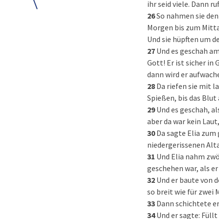
ihr seid viele. Dann 
26
So nahmen sie den 
Morgen bis zum Mitta
Und sie hüpften um d
27
Und es geschah am 
Gott! Er ist sicher in
dann wird er aufwach
28
Da riefen sie mit 
Spießen, bis das Blut
29
Und es geschah, al
aber da war kein Laut
30
Da sagte Elia zum 
niedergerissenen Alta
31
Und Elia nahm zwö
geschehen war, als er
32
Und er baute von d
so breit wie für zwei 
33
Dann schichtete er 
34
Und er sagte: Füll