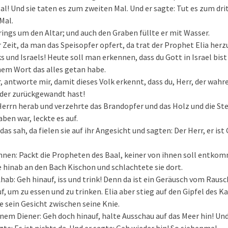
l! Und sie taten es zum zweiten Mal. Und er sagte: Tut es zum dri
Mal.
 rings um den Altar; und auch den Graben füllte er mit Wasser.
 Zeit, da man das Speisopfer opfert, da trat der Prophet Elia herzu
 und Israels! Heute soll man erkennen, dass du Gott in Israel bist
nem Wort das alles getan habe.
, antworte mir, damit dieses Volk erkennt, dass du, Herr, der wahr
eder zurückgewandt hast!
Herrn herab und verzehrte das Brandopfer und das Holz und die Ste
ben war, leckte es auf.
das sah, da fielen sie auf ihr Angesicht und sagten: Der Herr, er ist 
ihnen: Packt die Propheten des Baal, keiner von ihnen soll entko
ie hinab an den Bach Kischon und schlachtete sie dort.
Ahab: Geh hinauf, iss und trink! Denn da ist ein Geräusch vom Raus
f, um zu essen und zu trinken. Elia aber stieg auf den Gipfel des K
te sein Gesicht zwischen seine Knie.
inem Diener: Geh doch hinauf, halte Ausschau auf das Meer hin! Und