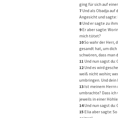
ging für sich auf ein
7
Und als Obadja auf 
Angesicht und sagte: 
8
Und er sagte zu ihm:
9
Er aber sagte: Wori
mich tötet?
10
So wahr der Herr, 
gesandt hat, um dich z
schwören, dass man d
11
Und nun sagst du: G
12
Und es wird gesche
weiß nicht wohin; wen
umbringen. Und dein 
13
Ist meinem Herrn n
umbrachte? Dass ich 
jeweils in einer Höhl
14
Und nun sagst du: 
15
Elia aber sagte: S