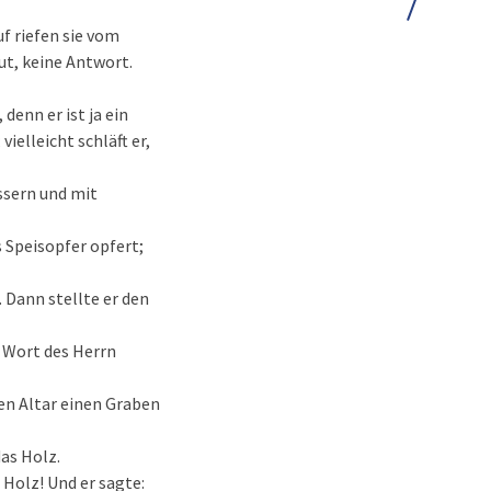
f riefen sie vom
ut, keine Antwort.
denn er ist ja ein
vielleicht schläft er,
essern und mit
s Speisopfer opfert;
. Dann stellte er den
 Wort des Herrn
en Altar einen Graben
das Holz.
 Holz! Und er sagte: