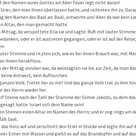
ruft den Namen eures Gottes an! Aber Feuer legt nicht daran!
Stier, den man ihnen überlassen hatte, und richteten ihn zu. Darau
g den Namen des Baal an: Baal, antworte uns! Aber da war kein La
en Altar, den man gemacht hatte.
Mittag, da verspottete Elia sie und sagte: Ruft mit lauter Stimme, 
 Gedanken, oder er ist austreten gegangen, oder er ist auf der Reise; 
en.
lauter Stimme und ritzten sich, wie es bei ihnen Brauch war, mit M
 an ihnen herabfloss.
s der Mittag vorüber war, da weissagten sie bis zur Zeit, da man da
, keine Antwort, kein Aufhorchen.
ganzen Volk: Tretet her zu mir! Und das ganze Volk trat zu ihm hin
r des Herrn wieder her.
lf Steine nach der Zahl der Stämme der Söhne Jakobs, zu dem das
 gesagt hatte: Israel soll dein Name sein!
en Steinen einen Altar im Namen des Herrn; und er zog rings um d
Maß Saat.
das Holz auf und zerschnitt den Stier in Stücke und legte ihn auf 
t vier Eimer mit Wasser und gießt es auf das Brandopfer und auf das