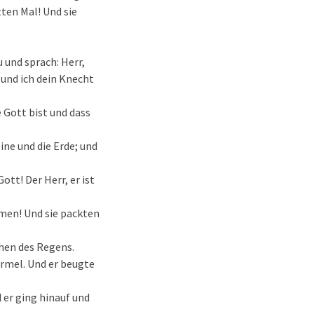
tten Mal! Und sie
 und sprach: Herr,
 und ich dein Knecht
e Gott bist und dass
ine und die Erde; und
Gott! Der Herr, er ist
mmen! Und sie packten
chen des Regens.
armel. Und er beugte
 er ging hinauf und