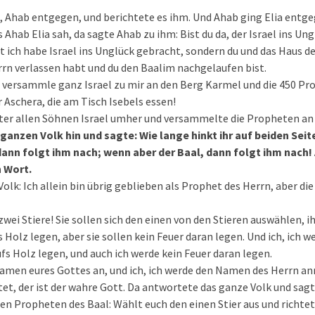
, Ahab entgegen, und berichtete es ihm. Und Ahab ging Elia entge
 Ahab Elia sah, da sagte Ahab zu ihm: Bist du da, der Israel ins Un
ht ich habe Israel ins Unglück gebracht, sondern du und das Haus d
rrn verlassen habt und du den Baalim nachgelaufen bist.
 versammle ganz Israel zu mir an den Berg Karmel und die 450 Pr
 Aschera, die am Tisch Isebels essen!
ter allen Söhnen Israel umher und versammelte die Propheten an
 ganzen Volk hin und sagte: Wie lange hinkt ihr auf beiden Sei
dann folgt ihm nach; wenn aber der Baal, dann folgt ihm nach!
 Wort.
Volk: Ich allein bin übrig geblieben als Prophet des Herrn, aber d
wei Stiere! Sie sollen sich den einen von den Stieren auswählen, i
 Holz legen, aber sie sollen kein Feuer daran legen. Und ich, ich 
ufs Holz legen, und auch ich werde kein Feuer daran legen.
Namen eures Gottes an, und ich, ich werde den Namen des Herrn an
et, der ist der wahre Gott. Da antwortete das ganze Volk und sagte
den Propheten des Baal: Wählt euch den einen Stier aus und richtet