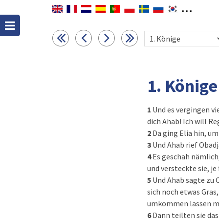
1. Könige
1
Und es vergingen vie
dich Ahab! Ich will R
2
Da ging Elia hin, u
3
Und Ahab rief Obadj
4
Es geschah nämlich
und versteckte sie, j
5
Und Ahab sagte zu O
sich noch etwas Gras
umkommen lassen m
6
Dann teilten sie da