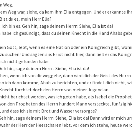
em Weg.
dem Weg war, siehe, da kam ihm Elia entgegen. Und er erkannte ihn 
Bist du es, mein Herr Elia?
 Ich bin es. Geh hin, sage deinem Herrn: Siehe, Elia ist da!
n habe ich gesündigt, dass du deinen Knecht in die Hand Ahabs gebe
dein Gott, lebt, wenn es eine Nation oder ein Königreich gibt, woh
u suchen! Und sagten sie: Er ist nicht hier, dann ließ er das König
ich nicht gefunden habe.
eh hin, sage deinem Herrn: Siehe, Elia ist da!
hen, wenn ich von dir weggehe, dann wird dich der Geist des Herrn
n ich dann komme, Ahab zu berichten, und er findet dich nicht, wi
Knecht fürchtet doch den Herrn von meiner Jugend an.
icht berichtet worden, was ich getan habe, als Isebel die Prophe
von den Propheten des Herrn hundert Mann versteckte, fünfzig hie
e, und dass ich sie mit Brot und Wasser versorgte?
Geh hin, sage deinem Herrn: Siehe, Elia ist da! Dann wird er mich 
o wahr der Herr der Heerscharen lebt, vor dem ich stehe, heute wer