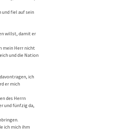
und fiel auf sein
n willst, damit er
in mein Herr nicht
reich und die Nation
 davontragen, ich
rd er mich
ten des Herrn
r und fünfzig da,
umbringen.
de ich mich ihm