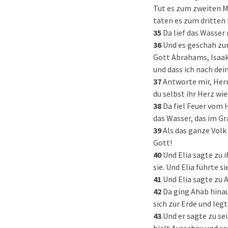
Tut es zum zweiten Ma
taten es zum dritten 
35
Da lief das Wasser
36
Und es geschah zur
Gott Abrahams, Isaaks
und dass ich nach dei
37
Antworte mir, Herr
du selbst ihr Herz wi
38
Da fiel Feuer vom 
das Wasser, das im Gra
39
Als das ganze Volk 
Gott!
40
Und Elia sagte zu 
sie. Und Elia führte s
41
Und Elia sagte zu 
42
Da ging Ahab hinau
sich zur Erde und leg
43
Und er sagte zu se