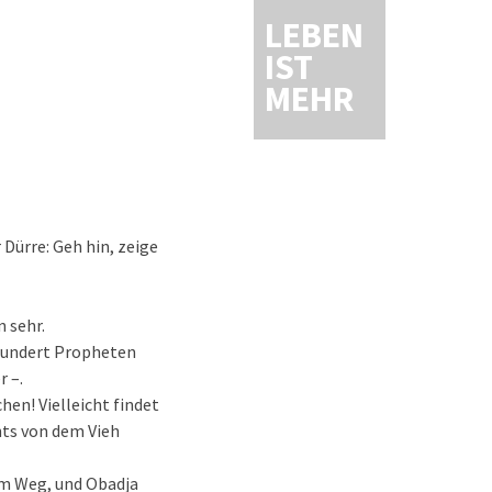
LEBEN
IST
MEHR
 Dürre: Geh hin, zeige
 sehr.
 hundert Propheten
r –.
hen! Vielleicht findet
hts von dem Vieh
nem Weg, und Obadja