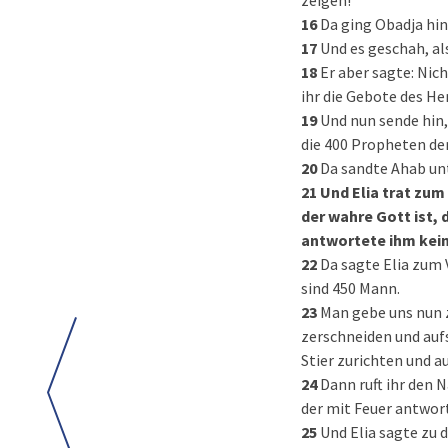
zeigen!
16
Da ging Obadja hin
17
Und es geschah, als
18
Er aber sagte: Nic
ihr die Gebote des He
19
Und nun sende hin,
die 400 Propheten der
20
Da sandte Ahab un
21
Und Elia trat zum
der wahre Gott ist, 
antwortete ihm kein
22
Da sagte Elia zum 
sind 450 Mann.
23
Man gebe uns nun z
zerschneiden und aufs
Stier zurichten und a
24
Dann ruft ihr den 
der mit Feuer antwort
25
Und Elia sagte zu 