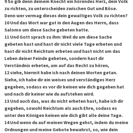
9
So gib denn deinem Knecht ein hörendes Herz, dein Volk
zu richten, zu unterscheiden zwischen Gut und Böse.
Denn wer vermag dieses dein gewaltiges Volk zu richten?
10
Und das Wort war gut in den Augen des Herrn, dass
Salomo um diese Sache gebeten hatte.
11
Und Gott sprach zu ihm: Weil du um diese Sache
gebeten hast und hast dir nicht viele Tage erbeten und
hast dir nicht Reichtum erbeten und hast nicht um das
Leben deiner Feinde gebeten, sondern hast dir
Verständnis erbeten, um auf das Recht zu hören,
12
siehe, hiermit habe ich nach deinen Worten getan.
Siehe, ich habe dir ein weises und verständiges Herz
gegeben, sodass es vor dir keinen wie dich gegeben hat
und nach dir keiner wie du aufstehen wird.
13
Und auch das, was du nicht erbeten hast, habe ich dir
gegeben, sowohl Reichtum als auch Ehre, sodass es
unter den Königen keinen wie dich gibt alle deine Tage.
14
Und wenn du auf meinen Wegen gehst, indem du meine
Ordnungen und meine Gebote bewahrst, so, wie dein