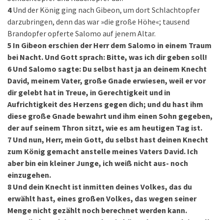
4
Und der König ging nach Gibeon, um dort Schlachtopfer
darzubringen, denn das war »die große Höhe«; tausend
Brandopfer opferte Salomo auf jenem Altar.
5
In Gibeon erschien der Herr dem Salomo in einem Traum
bei Nacht. Und Gott sprach: Bitte, was ich dir geben soll!
6
Und Salomo sagte: Du selbst hast ja an deinem Knecht
David, meinem Vater, große Gnade erwiesen, weil er vor
dir gelebt hat in Treue, in Gerechtigkeit und in
Aufrichtigkeit des Herzens gegen dich; und du hast ihm
diese große Gnade bewahrt und ihm einen Sohn gegeben,
der auf seinem Thron sitzt, wie es am heutigen Tag ist.
7
Und nun, Herr, mein Gott, du selbst hast deinen Knecht
zum König gemacht anstelle meines Vaters David. Ich
aber bin ein kleiner Junge, ich weiß nicht aus- noch
einzugehen.
8
Und dein Knecht ist inmitten deines Volkes, das du
erwählt hast, eines großen Volkes, das wegen seiner
Menge nicht gezählt noch berechnet werden kann.