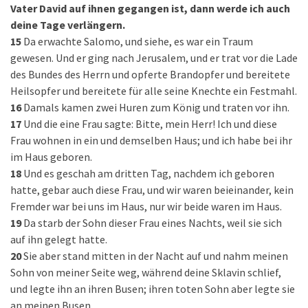
Vater David auf ihnen gegangen ist, dann werde ich auch
deine Tage verlängern.
15
Da erwachte Salomo, und siehe, es war ein Traum
gewesen. Und er ging nach Jerusalem, und er trat vor die Lade
des Bundes des Herrn und opferte Brandopfer und bereitete
Heilsopfer und bereitete für alle seine Knechte ein Festmahl.
16
Damals kamen zwei Huren zum König und traten vor ihn.
17
Und die eine Frau sagte: Bitte, mein Herr! Ich und diese
Frau wohnen in ein und demselben Haus; und ich habe bei ihr
im Haus geboren.
18
Und es geschah am dritten Tag, nachdem ich geboren
hatte, gebar auch diese Frau, und wir waren beieinander, kein
Fremder war bei uns im Haus, nur wir beide waren im Haus.
19
Da starb der Sohn dieser Frau eines Nachts, weil sie sich
auf ihn gelegt hatte.
20
Sie aber stand mitten in der Nacht auf und nahm meinen
Sohn von meiner Seite weg, während deine Sklavin schlief,
und legte ihn an ihren Busen; ihren toten Sohn aber legte sie
an meinen Busen.