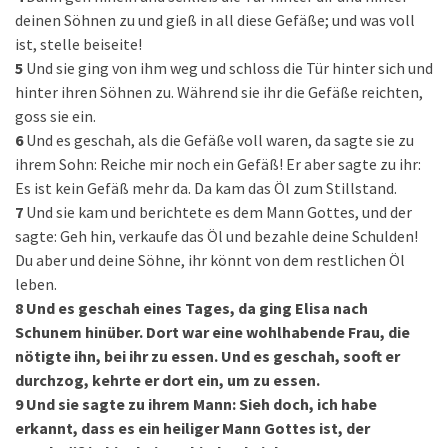
deinen Söhnen zu und gieß in all diese Gefäße; und was voll
ist, stelle beiseite!
5
Und sie ging von ihm weg und schloss die Tür hinter sich und
hinter ihren Söhnen zu. Während sie ihr die Gefäße reichten,
goss sie ein.
6
Und es geschah, als die Gefäße voll waren, da sagte sie zu
ihrem Sohn: Reiche mir noch ein Gefäß! Er aber sagte zu ihr:
Es ist kein Gefäß mehr da. Da kam das Öl zum Stillstand.
7
Und sie kam und berichtete es dem Mann Gottes, und der
sagte: Geh hin, verkaufe das Öl und bezahle deine Schulden!
Du aber und deine Söhne, ihr könnt von dem restlichen Öl
leben.
8
Und es geschah eines Tages, da ging Elisa nach
Schunem hinüber. Dort war eine wohlhabende Frau, die
nötigte ihn, bei ihr zu essen. Und es geschah, sooft er
durchzog, kehrte er dort ein, um zu essen.
9
Und sie sagte zu ihrem Mann: Sieh doch, ich habe
erkannt, dass es ein heiliger Mann Gottes ist, der