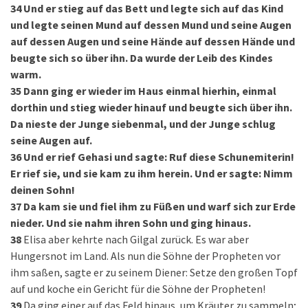
34
Und er stieg auf das Bett und legte sich auf das Kind
und legte seinen Mund auf dessen Mund und seine Augen
auf dessen Augen und seine Hände auf dessen Hände und
beugte sich so über ihn. Da wurde der Leib des Kindes
warm.
35
Dann ging er wieder im Haus einmal hierhin, einmal
dorthin und stieg wieder hinauf und beugte sich über ihn.
Da nieste der Junge siebenmal, und der Junge schlug
seine Augen auf.
36
Und er rief Gehasi und sagte: Ruf diese Schunemiterin!
Er rief sie, und sie kam zu ihm herein. Und er sagte: Nimm
deinen Sohn!
37
Da kam sie und fiel ihm zu Füßen und warf sich zur Erde
nieder. Und sie nahm ihren Sohn und ging hinaus.
38
Elisa aber kehrte nach Gilgal zurück. Es war aber
Hungersnot im Land. Als nun die Söhne der Propheten vor
ihm saßen, sagte er zu seinem Diener: Setze den großen Topf
auf und koche ein Gericht für die Söhne der Propheten!
39
Da ging einer auf das Feld hinaus, um Kräuter zu sammeln;