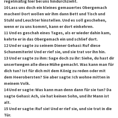
regelmäßig hier bei uns hindurchzieht.
10
Lass uns doch ein kleines gemauertes Obergemach
machen! Dort wollen wir ihm dann Bett und Tisch und
Stuhl und Leuchter hinstellen. Und es soll geschehen,
wenn er zu uns kommt, kann er dort einkehren.
11
Und es geschah eines Tages, als er wieder dahin kam,
kehrte er in das Obergemach ein und schlief dort.
12
Und er sagte zu seinem Diener Gehasi: Ruf diese
Schunemiterin! Und er rief sie, und sie trat vor ihn hin.
13
Und er sagte zu ihm: Sage doch zu ihr: Siehe, du hast dir
unsertwegen alle diese Mühe gemacht. Was kann man für
dich tun? Ist für dich mit dem König zu reden oder mit
dem Heerobersten? Sie aber sagte: Ich wohne mitten in
meinem Volk.
14
Und er sagte: Was kann man denn dann für sie tun? Da
sagte Gehasi: Ach, sie hat keinen Sohn, und ihr Mann ist
alt.
15
Und er sagte: Ruf sie! Und er rief sie, und sie trat in die
Tür.