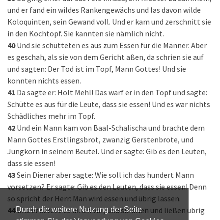
und er fand ein wildes Rankengewächs und las davon wilde
Koloquinten, sein Gewand voll. Und er kam und zerschnitt sie
in den Kochtopf. Sie kannten sie nämlich nicht.
40
Und sie schütteten es aus zum Essen für die Männer. Aber
es geschah, als sie von dem Gericht aßen, da schrien sie auf
und sagten: Der Tod ist im Topf, Mann Gottes! Und sie
konnten nichts essen.
41
Da sagte er: Holt Mehl! Das warf er in den Topf und sagte:
Schütte es aus für die Leute, dass sie essen! Und es war nichts
Schädliches mehr im Topf.
42
Und ein Mann kam von Baal-Schalischa und brachte dem
Mann Gottes Erstlingsbrot, zwanzig Gerstenbrote, und
Jungkorn in seinem Beutel. Und er sagte: Gib es den Leuten,
dass sie essen!
43
Sein Diener aber sagte: Wie soll ich das hundert Mann
vorsetzen? Er sagte: Gib es den Leuten, dass sie essen! Denn
so spricht der Herr: Man wird essen und übrig lassen.
44
Und er setzte es ihnen vor; und sie aßen und ließen übrig
Durch die weitere Nutzung der Seite