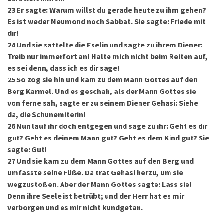
23
Er sagte: Warum willst du gerade heute zu ihm gehen?
Es ist weder Neumond noch Sabbat. Sie sagte: Friede mit
dir!
24
Und sie sattelte die Eselin und sagte zu ihrem Diener:
Treib nur immerfort an! Halte mich nicht beim Reiten auf,
es sei denn, dass ich es dir sage!
25
So zog sie hin und kam zu dem Mann Gottes auf den
Berg Karmel. Und es geschah, als der Mann Gottes sie
von ferne sah, sagte er zu seinem Diener Gehasi: Siehe
da, die Schunemiterin!
26
Nun lauf ihr doch entgegen und sage zu ihr: Geht es dir
gut? Geht es deinem Mann gut? Geht es dem Kind gut? Sie
sagte: Gut!
27
Und sie kam zu dem Mann Gottes auf den Berg und
umfasste seine Füße. Da trat Gehasi herzu, um sie
wegzustoßen. Aber der Mann Gottes sagte: Lass sie!
Denn ihre Seele ist betrübt; und der Herr hat es mir
verborgen und es mir nicht kundgetan.