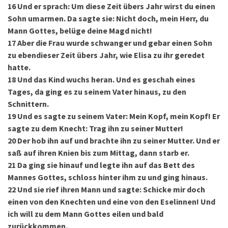
16
Und er sprach: Um diese Zeit übers Jahr wirst du einen
Sohn umarmen. Da sagte sie: Nicht doch, mein Herr, du
Mann Gottes, belüge deine Magd nicht!
17
Aber die Frau wurde schwanger und gebar einen Sohn
zu ebendieser Zeit übers Jahr, wie Elisa zu ihr geredet
hatte.
18
Und das Kind wuchs heran. Und es geschah eines
Tages, da ging es zu seinem Vater hinaus, zu den
Schnittern.
19
Und es sagte zu seinem Vater: Mein Kopf, mein Kopf! Er
sagte zu dem Knecht: Trag ihn zu seiner Mutter!
20
Der hob ihn auf und brachte ihn zu seiner Mutter. Und er
saß auf ihren Knien bis zum Mittag, dann starb er.
21
Da ging sie hinauf und legte ihn auf das Bett des
Mannes Gottes, schloss hinter ihm zu und ging hinaus.
22
Und sie rief ihren Mann und sagte: Schicke mir doch
einen von den Knechten und eine von den Eselinnen! Und
ich will zu dem Mann Gottes eilen und bald
zurückkommen.