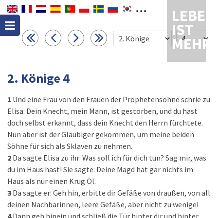
LEBEN
IST
MEHR
2. Könige 4
1
Und eine Frau von den Frauen der Prophetensöhne schrie zu
Elisa: Dein Knecht, mein Mann, ist gestorben, und du hast
doch selbst erkannt, dass dein Knecht den Herrn fürchtete.
Nun aber ist der Gläubiger gekommen, um meine beiden
Söhne für sich als Sklaven zu nehmen.
2
Da sagte Elisa zu ihr: Was soll ich für dich tun? Sag mir, was
du im Haus hast! Sie sagte: Deine Magd hat gar nichts im
Haus als nur einen Krug Öl.
3
Da sagte er: Geh hin, erbitte dir Gefäße von draußen, von all
deinen Nachbarinnen, leere Gefäße, aber nicht zu wenige!
4
Dann geh hinein und schließ die Tür hinter dir und hinter