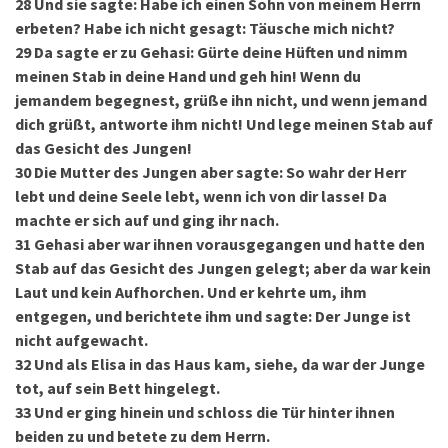
28
Und sie sagte: Habe ich einen Sohn von meinem Herrn
erbeten? Habe ich nicht gesagt: Täusche mich nicht?
29
Da sagte er zu Gehasi: Gürte deine Hüften und nimm
meinen Stab in deine Hand und geh hin! Wenn du
jemandem begegnest, grüße ihn nicht, und wenn jemand
dich grüßt, antworte ihm nicht! Und lege meinen Stab auf
das Gesicht des Jungen!
30
Die Mutter des Jungen aber sagte: So wahr der Herr
lebt und deine Seele lebt, wenn ich von dir lasse! Da
machte er sich auf und ging ihr nach.
31
Gehasi aber war ihnen vorausgegangen und hatte den
Stab auf das Gesicht des Jungen gelegt; aber da war kein
Laut und kein Aufhorchen. Und er kehrte um, ihm
entgegen, und berichtete ihm und sagte: Der Junge ist
nicht aufgewacht.
32
Und als Elisa in das Haus kam, siehe, da war der Junge
tot, auf sein Bett hingelegt.
33
Und er ging hinein und schloss die Tür hinter ihnen
beiden zu und betete zu dem Herrn.