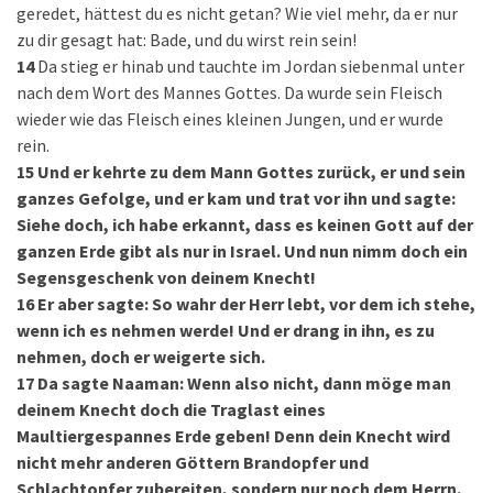
geredet, hättest du es nicht getan? Wie viel mehr, da er nur
zu dir gesagt hat: Bade, und du wirst rein sein!
14
Da stieg er hinab und tauchte im Jordan siebenmal unter
nach dem Wort des Mannes Gottes. Da wurde sein Fleisch
wieder wie das Fleisch eines kleinen Jungen, und er wurde
rein.
15
Und er kehrte zu dem Mann Gottes zurück, er und sein
ganzes Gefolge, und er kam und trat vor ihn und sagte:
Siehe doch, ich habe erkannt, dass es keinen Gott auf der
ganzen Erde gibt als nur in Israel. Und nun nimm doch ein
Segensgeschenk von deinem Knecht!
16
Er aber sagte: So wahr der Herr lebt, vor dem ich stehe,
wenn ich es nehmen werde! Und er drang in ihn, es zu
nehmen, doch er weigerte sich.
17
Da sagte Naaman: Wenn also nicht, dann möge man
deinem Knecht doch die Traglast eines
Maultiergespannes Erde geben! Denn dein Knecht wird
nicht mehr anderen Göttern Brandopfer und
Schlachtopfer zubereiten, sondern nur noch dem Herrn.