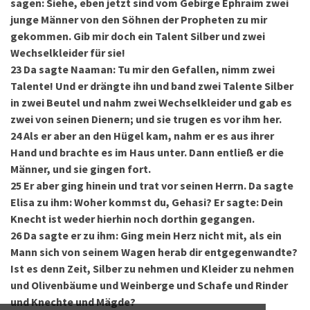
sagen: Siehe, eben jetzt sind vom Gebirge Ephraim zwei
junge Männer von den Söhnen der Propheten zu mir
gekommen. Gib mir doch ein Talent Silber und zwei
Wechselkleider für sie!
23
Da sagte Naaman: Tu mir den Gefallen, nimm zwei
Talente! Und er drängte ihn und band zwei Talente Silber
in zwei Beutel und nahm zwei Wechselkleider und gab es
zwei von seinen Dienern; und sie trugen es vor ihm her.
24
Als er aber an den Hügel kam, nahm er es aus ihrer
Hand und brachte es im Haus unter. Dann entließ er die
Männer, und sie gingen fort.
25
Er aber ging hinein und trat vor seinen Herrn. Da sagte
Elisa zu ihm: Woher kommst du, Gehasi? Er sagte: Dein
Knecht ist weder hierhin noch dorthin gegangen.
26
Da sagte er zu ihm: Ging mein Herz nicht mit, als ein
Mann sich von seinem Wagen herab dir entgegenwandte?
Ist es denn Zeit, Silber zu nehmen und Kleider zu nehmen
und Olivenbäume und Weinberge und Schafe und Rinder
und Knechte und Mägde?