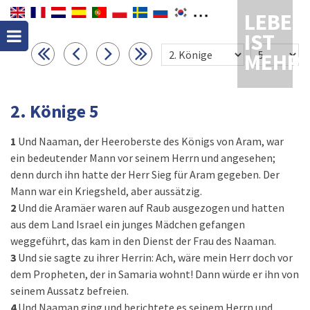
LEBEN
IST
MEHR
2. Könige 5
1
Und Naaman, der Heeroberste des Königs von Aram, war
ein bedeutender Mann vor seinem Herrn und angesehen;
denn durch ihn hatte der Herr Sieg für Aram gegeben. Der
Mann war ein Kriegsheld, aber aussätzig.
2
Und die Aramäer waren auf Raub ausgezogen und hatten
aus dem Land Israel ein junges Mädchen gefangen
weggeführt, das kam in den Dienst der Frau des Na­aman.
3
Und sie sagte zu ihrer Herrin: Ach, wäre mein Herr doch vor
dem Propheten, der in Samaria wohnt! Dann würde er ihn von
seinem Aussatz befreien.
4
Und Naaman ging und berichtete es seinem Herrn und