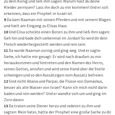
zu dem König und ließ ihm sagen: Warum hast du deine
Kleider zerrissen? Lass ihn doch zu mir kommen! Und er soll
erkennen, dass ein Prophet in Israel ist.
9
Da kam Naaman mit seinen Pferden und mit seinem Wagen
und hielt am Eingang zu Elisas Haus.
10
Und Elisa schickte einen Boten zu ihm und ließ ihm sagen:
Geh hin und bade dich siebenmal im Jordan! So wird dir dein
Fleisch wiederhergestellt werden und rein sein.
11
Da wurde Naaman zornig und ging weg. Und er sagte:
Siehe, ich hatte mir gesagt: Er wird nach draußen zu mir
herauskommen und hintreten und den Namen des Herrn,
seines Gottes, anrufen und wird seine Hand über die Stelle
schwingen und so den Aussätzigen vom Aussatz befreien.
12
Sind nicht Abana und Parpar, die Flüsse von Damaskus,
besser als alle Wasser von Israel? Kann ich mich nicht darin
baden und rein werden? Und er wandte sich um und ging im
Zorn davon.
13
Da traten seine Diener herzu und redeten zu ihm und
sagten: Mein Vater, hätte der Prophet eine große Sache zu dir