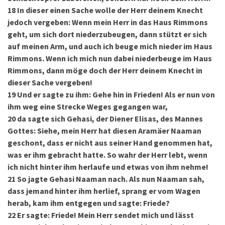
18
In dieser einen Sache wolle der Herr deinem Knecht
jedoch vergeben: Wenn mein Herr in das Haus Rimmons
geht, um sich dort niederzubeugen, dann stützt er sich
auf meinen Arm, und auch ich beuge mich nieder im Haus
Rimmons. Wenn ich mich nun dabei niederbeuge im Haus
Rimmons, dann möge doch der Herr deinem Knecht in
dieser Sache vergeben!
19
Und er sagte zu ihm: Gehe hin in Frieden! Als er nun von
ihm weg eine Strecke Weges gegangen war,
20
da sagte sich Gehasi, der Diener Elisas, des Mannes
Gottes: Siehe, mein Herr hat diesen Aramäer Naaman
geschont, dass er nicht aus seiner Hand genommen hat,
was er ihm gebracht hatte. So wahr der Herr lebt, wenn
ich nicht hinter ihm herlaufe und etwas von ihm nehme!
21
So jagte Gehasi Naaman nach. Als nun Na­aman sah,
dass jemand hinter ihm herlief, sprang er vom Wagen
herab, kam ihm entgegen und sagte: Friede?
22
Er sagte: Friede! Mein Herr sendet mich und lässt