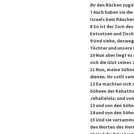
ihr den Rücken zuge
7
Auch haben sie di
Israels kein Räuche
8
So ist der Zorn d
Entsetzen und Zisch
9
Und siehe, desweg
Töchter und unsere 
10
Nun aber liegt es
sich die Glut seine
11
Nun, meine Söhne,
dienen. Ihr sollt se
12
Da machten sich d
Söhnen der Kehatiter
Jehallelels; und vo
13
und von den Söhne
14
und von den Söhn
15
Und sie versammel
den Worten des Herr