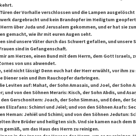
kehrt.
e Türen der Vorhalle verschlossen und die Lampen ausgelösch
rwerk dargebracht und kein Brandopfer im Heiligtum geopfert
es Herrn über Juda und Jerusalem gekommen, und er hat sie zu
en gemacht, wie ihr mit euren Augen seht.
en sind unsere Väter durch das Schwert gefallen, und unsere 
Frauen sind in Gefangenschaft.
 mir am Herzen, einen Bund mit dem Herrn, dem Gott Israels, z
s Zornes von uns abwendet.
 seid nicht lässig! Denn euch hat der Herr erwählt, vor ihm zu
ine Diener sein und ihm Rauchopfer darbringen.
ie Leviten auf: Mahat, der Sohn Amasais, und Joel, der Sohn A
; und von den Söhnen Meraris: Kisch, der Sohn Abdis, und Asar
n den Gerschonitern: Joach, der Sohn Simmas, und Eden, der S
n Elizafans: Schimri und Jeïel; und von den Söhnen Asafs: Se
en Heman: Jehiël und Schimi; und von den Söhnen Jedutun: Sc
ten ihre Brüder und heiligten sich. Und sie kamen nach dem 
n gemäß, um das Haus des Herrn zu reinigen.