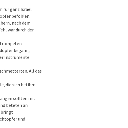
m für ganz Israel
dopfer befohlen.
ithern, nach dem
fehl war durch den
n Trompeten.
andopfer begann,
der Instrumente
schmetterten. All das
e, die sich bei ihm
singen sollten mit
und beteten an.
 bringt
achtopfer und