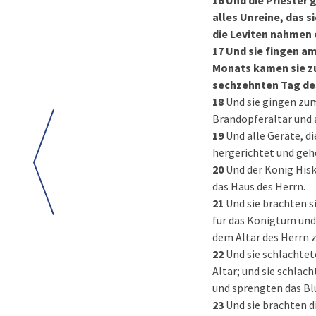
16
Und die Priester 
alles Unreine, das s
die Leviten nahmen 
17
Und sie fingen am
Monats kamen sie zu
sechzehnten Tag des
18
Und sie gingen zum
Brandopferaltar und a
19
Und alle Geräte, d
hergerichtet und gehei
20
Und der König Hisk
das Haus des Herrn.
21
Und sie brachten s
für das Königtum und 
dem Altar des Herrn z
22
Und sie schlachtet
Altar; und sie schlac
und sprengten das Blu
23
Und sie brachten d