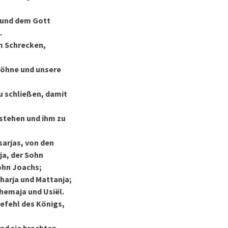
t und dem Gott
.
m Schrecken,
Söhne und unsere
u schließen, damit
 stehen und ihm zu
sarjas, von den
ja, der Sohn
ohn Joachs;
charja und Mattanja;
hemaja und Usiël.
Befehl des Königs,