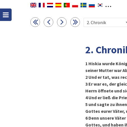
2. Chroni
1
Hiskia wurde König
seiner Mutter war Ab
2
Und er tat, was re
3
Er war es, der gle
Herrn öffnete und s
4
Und er ließ die Pr
5
und sagte zu ihnen:
Gottes eurer Väter,
6
Denn unsere Väter 
Gottes, und haben i