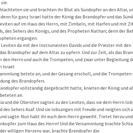
sie.
chlachteten sie und brachten ihr Blut als Sündopfer an den Altar, u
 denn für ganz Israel hatte der König das Brandopfer und das Sün
 Leviten auf im Haus des Herrn, mit Zimbeln, mit Harfen und mit Z
ds, des Sehers des Königs, und des Propheten Nathan; denn der Be
ropheten ergangen.
 Leviten da mit den Instrumenten Davids und die Priester mit de
 das Brandopfer auf dem Altar zu opfern. Und zur Zeit, als das Br
r den Herrn und auch die Trompeten, und zwar unter Begleitung 
 Israel.
sammlung betete an, und der Gesang erscholl, und die Trompeten 
ndung des Brandopfers.
andopfer vollständig dargebracht hatte, knieten der König und all
 beteten an.
ia und die Obersten sagten zu den Leviten, dass sie dem Herrn lob
 des Sehers Asaf. Und sie lobsangen mit Freude und neigten sich 
und sagte: Nun habt ihr euch dem Herrn geweiht. Tretet herzu und
ankopfer zum Haus des Herrn! Und die Versammlung brachte Schl
 der willigen Herzens war, brachte Brandopfer dar.