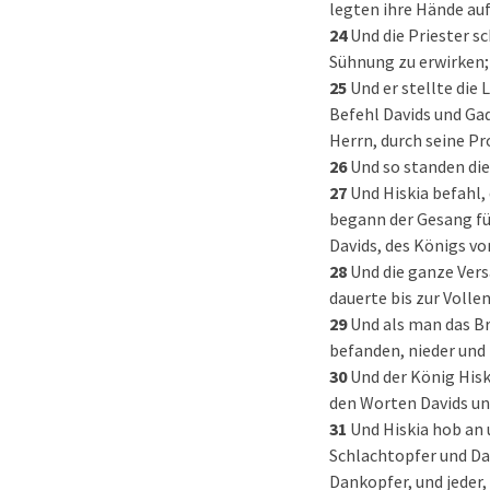
legten ihre Hände auf 
24
Und die Priester s
Sühnung zu erwirken;
25
Und er stellte die
Befehl Davids und Ga
Herrn, durch seine P
26
Und so standen die
27
Und Hiskia befahl,
begann der Gesang fü
Davids, des Königs von
28
Und die ganze Ver
dauerte bis zur Volle
29
Und als man das Br
befanden, nieder und
30
Und der König Hisk
den Worten Davids und
31
Und Hiskia hob an 
Schlachtopfer und D
Dankopfer, und jeder,