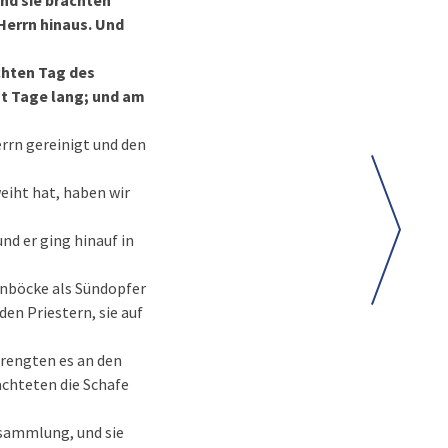
Und sie brachten
Herrn hinaus. Und
chten Tag des
ht Tage lang; und am
rrn gereinigt und den
.
eiht hat, haben wir
nd er ging hinauf in
enböcke als Sündopfer
en Priestern, sie auf
prengten es an den
lachteten die Schafe
rsammlung, und sie