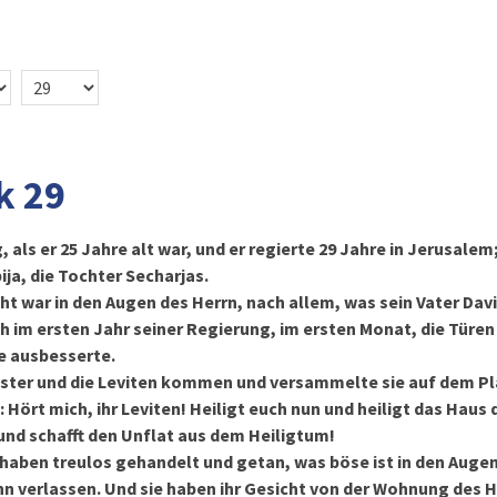
k 29
, als er 25 Jahre alt war, und er regierte 29 Jahre in Jerusale
ija, die Tochter Secharjas.
cht war in den Augen des Herrn, nach allem, was sein Vater Dav
ich im ersten Jahr seiner Regierung, im ersten Monat, die Türe
ie ausbesserte.
iester und die Leviten kommen und versammelte sie auf dem P
 Hört mich, ihr Leviten! Heiligt euch nun und heiligt das Haus 
 und schafft den Unflat aus dem Heiligtum!
haben treulos gehandelt und getan, was böse ist in den Augen
hn verlassen. Und sie haben ihr Gesicht von der Wohnung des