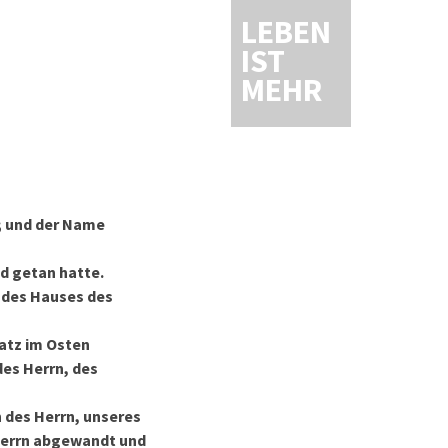
LEBEN
IST
MEHR
m; und der Name
id getan hatte.
n des Hauses des
latz im Osten
des Herrn, des
 des Herrn, unseres
 Herrn abgewandt und