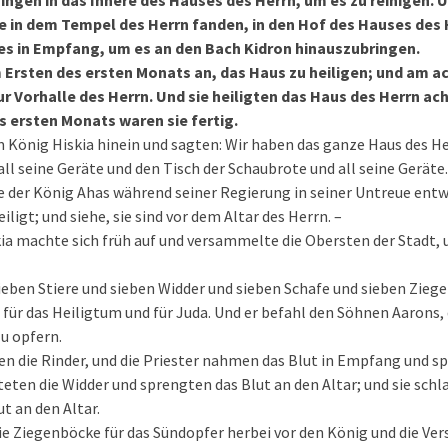
gingen in das Innere des Hauses des Herrn, um es zu reinigen. 
ie in dem Tempel des Herrn fanden, in den Hof des Hauses des 
es in Empfang, um es an den Bach Kidron hinauszubringen.
 Ersten des ersten Monats an, das Haus zu heiligen; und am a
r Vorhalle des Herrn. Und sie heiligten das Haus des Herrn ac
 ersten Monats waren sie fertig.
 König Hiskia hinein und sagten: Wir haben das ganze Haus des He
ll seine Geräte und den Tisch der Schaubrote und all seine Geräte
ie der König Ahas während seiner Regierung in seiner Untreue entw
ligt; und siehe, sie sind vor dem Altar des Herrn. –
ia machte sich früh auf und versammelte die Obersten der Stadt, u
ieben Stiere und sieben Widder und sieben Schafe und sieben Zieg
für das Heiligtum und für Juda. Und er befahl den Söhnen Aarons, d
u opfern.
en die Rinder, und die Priester nahmen das Blut in Empfang und s
hteten die Widder und sprengten das Blut an den Altar; und sie sch
t an den Altar.
ie Ziegenböcke für das Sündopfer herbei vor den König und die Ve