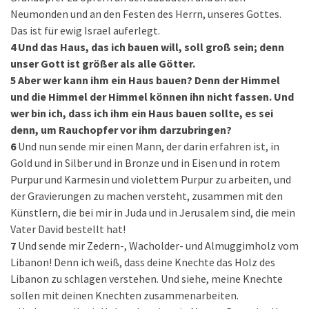
Neumonden und an den Festen des Herrn, unseres Gottes.
Das ist für ewig Israel auferlegt.
4
Und das Haus, das ich bauen will, soll groß sein; denn
unser Gott ist größer als alle Götter.
5
Aber wer kann ihm ein Haus bauen? Denn der Himmel
und die Himmel der Himmel können ihn nicht fassen. Und
wer bin ich, dass ich ihm ein Haus bauen sollte, es sei
denn, um Rauchopfer vor ihm darzubringen?
6
Und nun sende mir einen Mann, der darin erfahren ist, in
Gold und in Silber und in Bronze und in Eisen und in rotem
Purpur und Karmesin und violettem Purpur zu arbeiten, und
der Gravierungen zu machen versteht, zusammen mit den
Künstlern, die bei mir in Juda und in Jerusalem sind, die mein
Vater David bestellt hat!
7
Und sende mir Zedern-, Wacholder- und Almuggimholz vom
Libanon! Denn ich weiß, dass deine Knechte das Holz des
Libanon zu schlagen verstehen. Und siehe, meine Knechte
sollen mit deinen Knechten zusammenarbeiten.