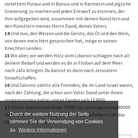
violettem Purpur und in Byssus und in Karmesin und jegliche
Gravierung zu machen und jeden Entwurf zu ersinnen, der
ihm aufgegeben wird, zusammen mit deinen Künstlern und
den Künstlern meines Herrn David, deines Vaters.
14
Und nun, den Weizen und die Gerste, das Öl und den Wein,
von denen mein Herr gesprochen hat, möge er seinen
Knechten senden.
15
Wir aber, wir werden Holz vom Libanon schlagen nach all
deinem Bedarf und werden es dir in Flößen auf dem Meer
nach Jafo bringen. Du kannst es dann nach Jerusalem
hinaufschaffen.
16
Und Salomo zählte alle Fremden, die im Land Israel waren,
nach der Zählung, die schon sein Vater David unter ihnen
vorgenommen hatte; und es fanden sich 153600.
17
Und er machte von ihnen 70000 zu Lastträgern und 80000
zu Steinhauern im Gebirge und 3600 zu Aufsehern, um das
Durch die weitere Nutzung der Seite
Volk zur Arbeit anzuhalten.
stimmen Sie der Verwendung von Cookies
zu.
Weitere Informationen