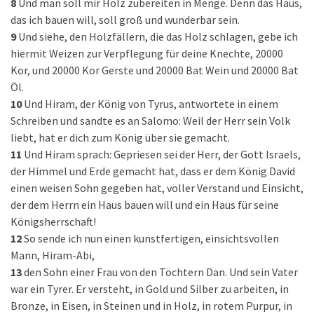
8
Und man soll mir Holz zubereiten in Menge. Denn das Haus,
das ich bauen will, soll groß und wunderbar sein.
9
Und siehe, den Holzfällern, die das Holz schlagen, gebe ich
hiermit Weizen zur Verpflegung für deine Knechte, 20000
Kor, und 20000 Kor Gerste und 20000 Bat Wein und 20000 Bat
Öl.
10
Und Hiram, der König von Tyrus, antwortete in einem
Schreiben und sandte es an Salomo: Weil der Herr sein Volk
liebt, hat er dich zum König über sie gemacht.
11
Und Hiram sprach: Gepriesen sei der Herr, der Gott Israels,
der Himmel und Erde gemacht hat, dass er dem König David
einen weisen Sohn gegeben hat, voller Verstand und Einsicht,
der dem Herrn ein Haus bauen will und ein Haus für seine
Königsherrschaft!
12
So sende ich nun einen kunstfertigen, einsichtsvollen
Mann, Hiram-Abi,
13
den Sohn einer Frau von den Töchtern Dan. Und sein Vater
war ein Tyrer. Er versteht, in Gold und Silber zu arbeiten, in
Bronze, in Eisen, in Steinen und in Holz, in rotem Purpur, in