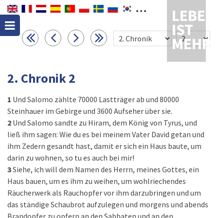
LEBEN
IST
MEHR
2. Chronik 2
1
Und Salomo zählte 70000 Lastträger ab und 80000
Steinhauer im Gebirge und 3600 Aufseher über sie.
2
Und Salomo sandte zu Hiram, dem König von Tyrus, und
ließ ihm sagen: Wie du es bei meinem Vater David getan und
ihm Zedern gesandt hast, damit er sich ein Haus baute, um
darin zu wohnen, so tu es auch bei mir!
3
Siehe, ich will dem Namen des Herrn, meines Gottes, ein
Haus bauen, um es ihm zu weihen, um wohlriechendes
Räucherwerk als Rauchopfer vor ihm darzubringen und um
das ständige Schaubrot aufzulegen und morgens und abends
Brandopfer zu opfern an den Sabbaten und an den