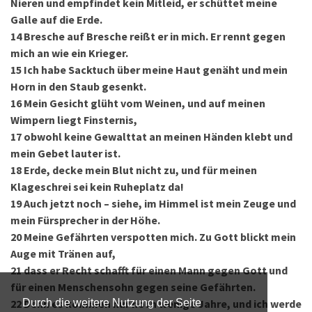
Nieren und empfindet kein Mitleid, er schüttet meine
Galle auf die Erde.
14
Bresche auf Bresche reißt er in mich. Er rennt gegen
mich an wie ein Krieger.
15
Ich habe Sacktuch über meine Haut genäht und mein
Horn in den Staub gesenkt.
16
Mein Gesicht glüht vom Weinen, und auf meinen
Wimpern liegt Finsternis,
17
obwohl keine Gewalttat an meinen Händen klebt und
mein Gebet lauter ist.
18
Erde, decke mein Blut nicht zu, und für meinen
Klageschrei sei kein Ruheplatz da!
19
Auch jetzt noch – siehe, im Himmel ist mein Zeuge und
mein Fürsprecher in der Höhe.
20
Meine Gefährten verspotten mich. Zu Gott blickt mein
Auge mit Tränen auf,
21
dass er Recht schafft für einen Mann gegen Gott und
für einen Menschensohn gegen seine Gefährten.
22
Denn es kommen nur noch wenige Jahre, und ich werde
Durch die weitere Nutzung der Seite