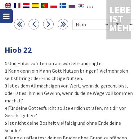
LEBEN
IST
MEHR
Hiob 22
1
Und Elifas von Teman antwortete und sagte:
2
Kann denn ein Mann Gott Nutzen bringen? Vielmehr sich
selbst bringt der Einsichtige Nutzen.
3
Ist es dem Allmächtigen von Wert, wenn du gerecht bist,
oder ist es ihm ein Gewinn, wenn du deine Wege vollkommen
machst?
4
Für deine Gottesfurcht sollte er dich strafen, mit dir vor
Gericht gehen?
5
Ist nicht deine Bosheit vielfältig und ohne Ende deine
Schuld?
6
Denn du pflegtest deinen Bruder ohne Grund zu pfänden,