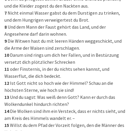
und die Kleider zogest du den Nackten aus.
7
Nicht einmal Wasser gabst du dem Durstigen zu trinken,
und dem Hungrigen verweigertest du Brot.
8
Und dem Mann der Faust gehört das Land, und der
Angesehene darf darin wohnen.
9
Die Witwen hast du mit leeren Händen weggeschickt, und
die Arme der Waisen sind zerschlagen.
10
Darum sind rings um dich her Fallen, und in Bestürzung
versetzt dich plötzlicher Schrecken
11
oder Finsternis, in der du nichts sehen kannst, und
Wasserflut, die dich bedeckt.
12
Ist Gott nicht so hoch wie der Himmel? Schau an die
höchsten Sterne, wie hoch sie sind!
13
Und du sagst: Was weiß denn Gott? Kann er durch das
Wolkendunkel hindurch richten?
14
Die Wolken sind ihm ein Versteck, dass er nichts sieht, und
am Kreis des Himmels wandelt er. –
15
Willst du dem Pfad der Vorzeit folgen, den die Männer des