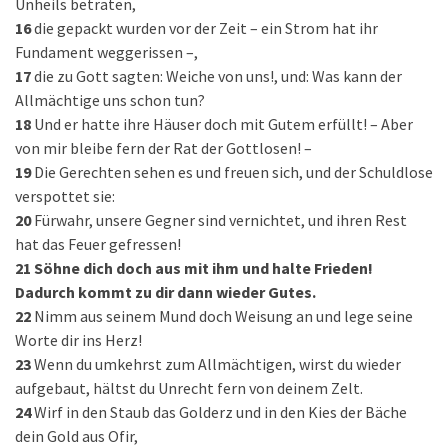
Unheils betraten,
16
die gepackt wurden vor der Zeit – ein Strom hat ihr
Fundament weggerissen –,
17
die zu Gott sagten: Weiche von uns!, und: Was kann der
Allmächtige uns schon tun?
18
Und er hatte ihre Häuser doch mit Gutem erfüllt! – Aber
von mir bleibe fern der Rat der Gottlosen! –
19
Die Gerechten sehen es und freuen sich, und der Schuldlose
verspottet sie:
20
Fürwahr, unsere Gegner sind vernichtet, und ihren Rest
hat das Feuer gefressen!
21
Söhne dich doch aus mit ihm und halte Frieden!
Dadurch kommt zu dir dann wieder Gutes.
22
Nimm aus seinem Mund doch Weisung an und lege seine
Worte dir ins Herz!
23
Wenn du umkehrst zum Allmächtigen, wirst du wieder
aufgebaut, hältst du Unrecht fern von deinem Zelt.
24
Wirf in den Staub das Golderz und in den Kies der Bäche
dein Gold aus Ofir,