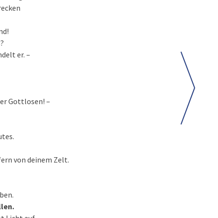
hrecken
nd!
n?
delt er. –
der Gottlosen! –
utes.
ern von deinem Zelt.
ben.
llen.