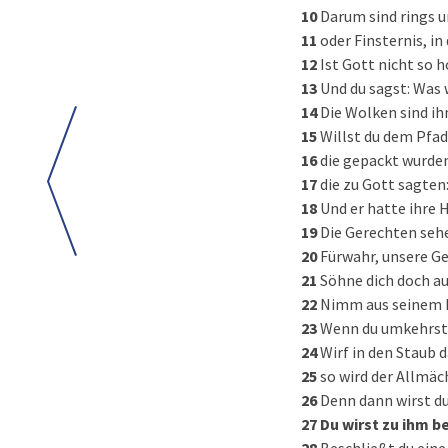
10
Darum sind rings u
11
oder Finsternis, in
12
Ist Gott nicht so 
13
Und du sagst: Was
14
Die Wolken sind ih
15
Willst du dem Pfad
16
die gepackt wurden
17
die zu Gott sagten
18
Und er hatte ihre 
19
Die Gerechten sehe
20
Fürwahr, unsere Ge
21
Söhne dich doch au
22
Nimm aus seinem M
23
Wenn du umkehrst 
24
Wirf in den Staub d
25
so wird der Allmäch
26
Denn dann wirst d
27
Du wirst zu ihm b