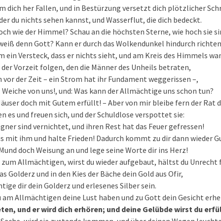
m dich her Fallen, und in Bestürzung versetzt dich plötzlicher Sc
 der du nichts sehen kannst, und Wasserflut, die dich bedeckt.
hoch wie der Himmel? Schau an die höchsten Sterne, wie hoch sie si
 weiß denn Gott? Kann er durch das Wolkendunkel hindurch richte
m ein Versteck, dass er nichts sieht, und am Kreis des Himmels wan
 der Vorzeit folgen, den die Männer des Unheils betraten,
 vor der Zeit – ein Strom hat ihr Fundament weggerissen –,
: Weiche von uns!, und: Was kann der Allmächtige uns schon tun?
Häuser doch mit Gutem erfüllt! – Aber von mir bleibe fern der Rat 
n es und freuen sich, und der Schuldlose verspottet sie:
gner sind vernichtet, und ihren Rest hat das Feuer gefressen!
s mit ihm und halte Frieden! Dadurch kommt zu dir dann wieder G
und doch Weisung an und lege seine Worte dir ins Herz!
zum Allmächtigen, wirst du wieder aufgebaut, hältst du Unrecht f
as Golderz und in den Kies der Bäche dein Gold aus Ofir,
tige dir dein Golderz und erlesenes Silber sein.
u am Allmächtigen deine Lust haben und zu Gott dein Gesicht erhe
eten, und er wird dich erhören; und deine Gelübde wirst du erfü