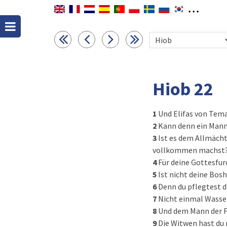
Hiob 22
1
Und Elifas von Tem
2
Kann denn ein Mann 
3
Ist es dem Allmächt
vollkommen machst
4
Für deine Gottesfurc
5
Ist nicht deine Bosh
6
Denn du pflegtest d
7
Nicht einmal Wasser
8
Und dem Mann der F
9
Die Witwen hast du 