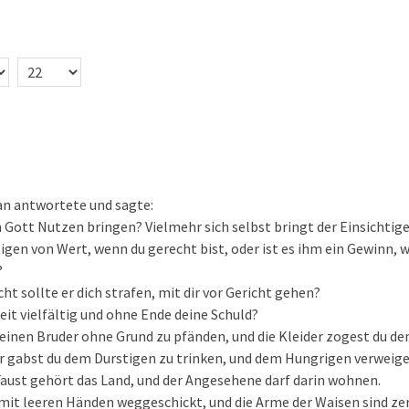
an antwortete und sagte:
Gott Nutzen bringen? Vielmehr sich selbst bringt der Einsichtig
igen von Wert, wenn du gerecht bist, oder ist es ihm ein Gewinn,
?
ht sollte er dich strafen, mit dir vor Gericht gehen?
eit vielfältig und ohne Ende deine Schuld?
einen Bruder ohne Grund zu pfänden, und die Kleider zogest du de
 gabst du dem Durstigen zu trinken, und dem Hungrigen verweige
aust gehört das Land, und der Angesehene darf darin wohnen.
mit leeren Händen weggeschickt, und die Arme der Waisen sind ze