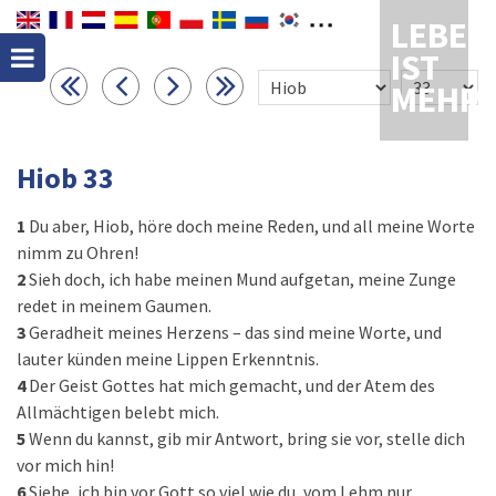
LEBEN
IST
MEHR
Hiob 33
1
Du aber, Hiob, höre doch meine Reden, und all meine Worte
nimm zu Ohren!
2
Sieh doch, ich habe meinen Mund aufgetan, meine Zunge
redet in meinem Gaumen.
3
Geradheit meines Herzens – das sind meine Worte, und
lauter künden meine Lippen Erkenntnis.
4
Der Geist Gottes hat mich gemacht, und der Atem des
Allmächtigen belebt mich.
5
Wenn du kannst, gib mir Antwort, bring sie vor, stelle dich
vor mich hin!
6
Siehe, ich bin vor Gott so viel wie du, vom Lehm nur