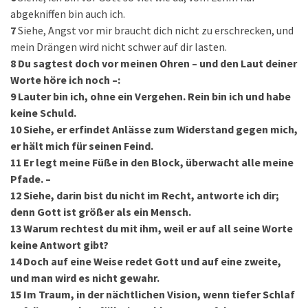
abgekniffen bin auch ich.
7
Siehe, Angst vor mir braucht dich nicht zu erschrecken, und
mein Drängen wird nicht schwer auf dir lasten.
8
Du sagtest doch vor meinen Ohren – und den Laut deiner
Worte höre ich noch –:
9
Lauter bin ich, ohne ein Vergehen. Rein bin ich und habe
keine Schuld.
10
Siehe, er erfindet Anlässe zum Widerstand gegen mich,
er hält mich für seinen Feind.
11
Er legt meine Füße in den Block, überwacht alle meine
Pfade. –
12
Siehe, darin bist du nicht im Recht, antworte ich dir;
denn Gott ist größer als ein Mensch.
13
Warum rechtest du mit ihm, weil er auf all seine Worte
keine Antwort gibt?
14
Doch auf eine Weise redet Gott und auf eine zweite,
und man wird es nicht gewahr.
15
Im Traum, in der nächtlichen Vision, wenn tiefer Schlaf