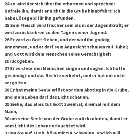
24
so wird der sich über ihn erbarmen und sprechen:
Befreie ihn, damit er nicht in die Grube hinabfährt! Ich
habe Lösegeld für ihn gefunden.
25
Sein Fleisch wird frischer sein als in der Jugendkraft; er
wird zurückkehren zu den Tagen seiner Jugend.
26
Er wird zu Gott flehen, und der wird ihn gnädig
annehmen, und er darf sein Angesicht schauen mit Jubel;
und Gott wird dem Menschen seine Gerechtigkeit
zurückgeben.
27
Er wird vor den Menschen singen und sagen: Ich hatte
gesündigt und das Rechte verkehrt, und er hat mir nicht
vergolten.
28
Er hat meine Seele erlöst vor dem Abstieg in die Grube,
und mein Leben darf das Licht ­schauen.
29
Siehe, das alles tut Gott zweimal, dreimal mit dem
Mann,
30
um seine Seele von der Grube zurückzuholen, damit er
vom Licht des Lebens erleuchtet wird.
31
Merke auf, Hiob, höre mir zu! Schweige, und ich will