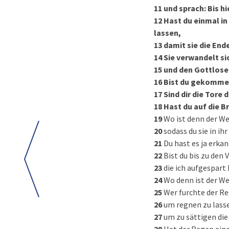
11
und sprach: Bis h
12
Hast du einmal i
lassen,
13
damit sie die End
14
Sie verwandelt sic
15
und den Gottlosen
16
Bist du gekommen
17
Sind dir die Tore
18
Hast du auf die B
19
Wo ist denn der We
20
sodass du sie in i
21
Du hast es ja erka
22
Bist du bis zu den
23
die ich aufgespart
24
Wo denn ist der Weg
25
Wer furchte der R
26
um regnen zu lasse
27
um zu sättigen die