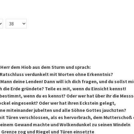
 Herr dem Hiob aus dem Sturm und sprach:
n Ratschluss verdunkelt mit Worten ohne Erkenntnis?
 Mann deine Lenden! Dann will ich dich fragen, und du sollst m
ch die Erde gründete? Teile es mit, wenn du Einsicht kennst!
 bestimmt, wenn du es kennst? Oder wer hat über ihr die Mes
ockel eingesenkt? Oder wer hat ihren Eckstein gelegt,
ne miteinander jubelten und alle Söhne Gottes jauchzten?
mit Türen verschlossen, als es hervorbrach, dem Mutterschoß 
 seinem Gewand machte und Wolkendunkel zu seinen Windeln
 Grenze zog und Riegel und Türen einsetzte