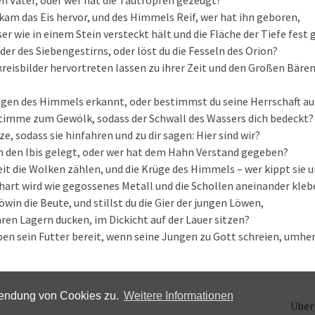
n Vater, oder wer hat die Tautropfen gezeugt?
am das Eis hervor, und des Himmels Reif, wer hat ihn geboren,
r wie in einem Stein versteckt hält und die Fläche der Tiefe fest 
der des Siebengestirns, oder löst du die Fesseln des Orion?
kreisbilder hervortreten lassen zu ihrer Zeit und den Großen Bäre
ngen des Himmels erkannt, oder bestimmst du seine Herrschaft au
Stimme zum Gewölk, sodass der Schwall des Wassers dich bedeckt?
e, sodass sie hinfahren und zu dir sagen: Hier sind wir?
n den Ibis gelegt, oder wer hat dem Hahn Verstand gegeben?
it die Wolken zählen, und die Krüge des Himmels – wer kippt sie 
hart wird wie gegossenes Metall und die Schollen aneinander kle
Löwin die Beute, und stillst du die Gier der jungen Löwen,
hren Lagern ducken, im Dickicht auf der Lauer sitzen?
en sein Futter bereit, wenn seine Jungen zu Gott schreien, umhe
wendung von Cookies zu.
Weitere Informationen
Über