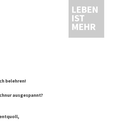
LEBEN
IST
MEHR
ich belehren!
sschnur ausgespannt?
entquoll,