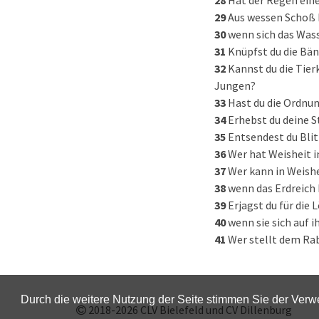
28
Hat der Regen eine
29
Aus wessen Schoß k
30
wenn sich das Wasse
31
Knüpfst du die Bän
32
Kannst du die Tier
Jungen?
33
Hast du die Ordnu
34
Erhebst du deine 
35
Entsendest du Blitz
36
Wer hat Weisheit i
37
Wer kann in Weishe
38
wenn das Erdreich 
39
Erjagst du für die 
40
wenn sie sich auf i
41
Wer stellt dem Rab
Durch die weitere Nutzung der Seite stimmen Sie der Ver
2018-2026
CLV Bielefeld
und
CV Dillenburg