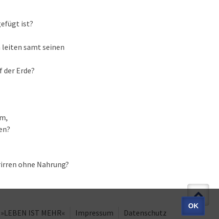
gefügt ist?
n leiten samt seinen
f der Erde?
um,
ben?
rirren ohne Nahrung?
OK
 »LEBEN IST MEHR«
Impressum
Datenschutz