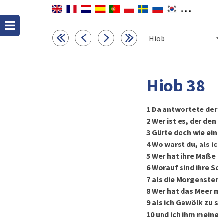
Hiob 38
1
Da antwortete der
2
Wer ist es, der de
3
Gürte doch wie ein
4
Wo warst du, als i
5
Wer hat ihre Maße
6
Worauf sind ihre S
7
als die Morgenster
8
Wer hat das Meer 
9
als ich Gewölk zu
10
und ich ihm meine