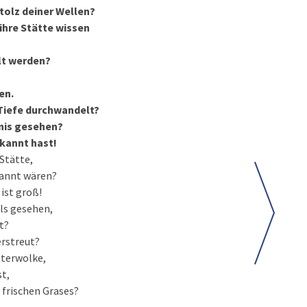
Stolz deiner Wellen?
ihre Stätte wissen
elt werden?
en.
 Tiefe durchwandelt?
rnis gesehen?
rkannt hast!
 Stätte,
ekannt wären?
ist groß!
ls gesehen,
t?
erstreut?
tterwolke,
st,
 frischen Grases?