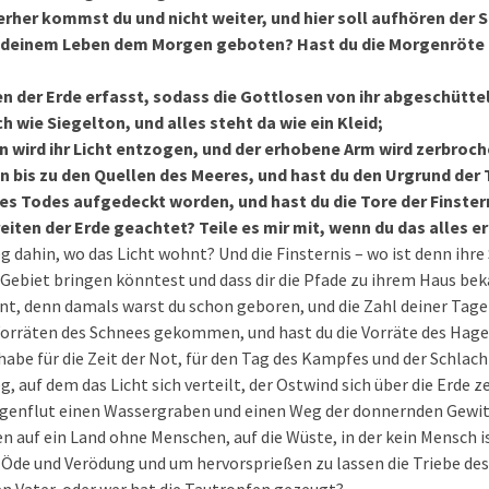
ierher kommst du und nicht weiter, und hier soll aufhören der 
n deinem Leben dem Morgen geboten? Hast du die Morgenröte 
en der Erde erfasst, sodass die Gottlosen von ihr abgeschütt
h wie Siegelton, und alles steht da wie ein Kleid;
 wird ihr Licht entzogen, und der erhobene Arm wird zerbroch
 bis zu den Quellen des Meeres, und hast du den Urgrund der
 des Todes aufgedeckt worden, und hast du die Tore der Finste
reiten der Erde geachtet? Teile es mir mit, wenn du das alles e
g dahin, wo das Licht wohnt? Und die Finsternis – wo ist denn ihre
hr Gebiet bringen könntest und dass dir die Pfade zu ihrem Haus b
nnt, denn damals warst du schon geboren, und die Zahl deiner Tage 
 Vorräten des Schnees gekommen, und hast du die Vorräte des Hage
 habe für die Zeit der Not, für den Tag des Kampfes und der Schlach
, auf dem das Licht sich verteilt, der Ostwind sich über die Erde z
egenflut einen Wassergraben und einen Weg der donnernden Gewi
n auf ein Land ohne Menschen, auf die Wüste, in der kein Mensch i
 Öde und Verödung und um hervorsprießen zu lassen die Triebe des