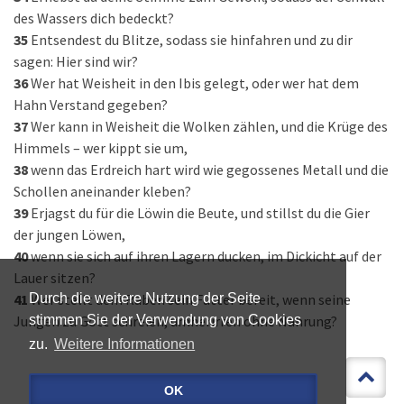
des Wassers dich bedeckt?
35
Entsendest du Blitze, sodass sie hinfahren und zu dir
sagen: Hier sind wir?
36
Wer hat Weisheit in den Ibis gelegt, oder wer hat dem
Hahn Verstand gegeben?
37
Wer kann in Weisheit die Wolken zählen, und die Krüge des
Himmels – wer kippt sie um,
38
wenn das Erdreich hart wird wie gegossenes Metall und die
Schollen aneinander kleben?
39
Erjagst du für die Löwin die Beute, und stillst du die Gier
der jungen Löwen,
40
wenn sie sich auf ihren Lagern ducken, im Dickicht auf der
Lauer sitzen?
41
Wer stellt dem Raben sein Futter bereit, wenn seine
Durch die weitere Nutzung der Seite
Jungen zu Gott schreien, umherirren ohne Nahrung?
stimmen Sie der Verwendung von Cookies
zu.
Weitere Informationen
OK