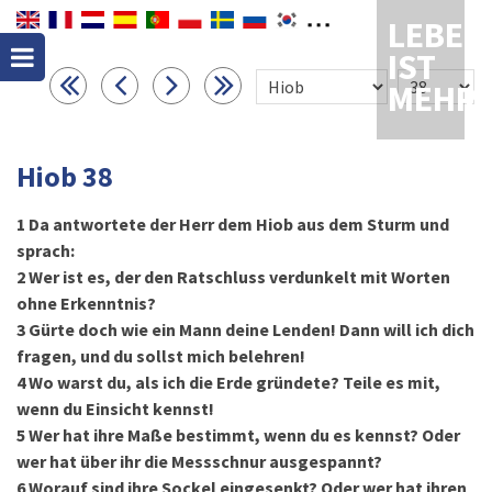
LEBEN
IST
MEHR
Hiob 38
1
Da antwortete der Herr dem Hiob aus dem Sturm und
sprach:
2
Wer ist es, der den Ratschluss verdunkelt mit Worten
ohne Erkenntnis?
3
Gürte doch wie ein Mann deine Lenden! Dann will ich dich
fragen, und du sollst mich belehren!
4
Wo warst du, als ich die Erde gründete? Teile es mit,
wenn du Einsicht kennst!
5
Wer hat ihre Maße bestimmt, wenn du es kennst? Oder
wer hat über ihr die Messschnur ausgespannt?
6
Worauf sind ihre Sockel eingesenkt? Oder wer hat ihren