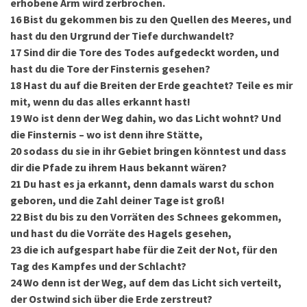
erhobene Arm wird zerbrochen.
16
Bist du gekommen bis zu den Quellen des Meeres, und
hast du den Urgrund der Tiefe durchwandelt?
17
Sind dir die Tore des Todes aufgedeckt worden, und
hast du die Tore der Finsternis gesehen?
18
Hast du auf die Breiten der Erde geachtet? Teile es mir
mit, wenn du das alles erkannt hast!
19
Wo ist denn der Weg dahin, wo das Licht wohnt? Und
die Finsternis – wo ist denn ihre Stätte,
20
sodass du sie in ihr Gebiet bringen könntest und dass
dir die Pfade zu ihrem Haus bekannt wären?
21
Du hast es ja erkannt, denn damals warst du schon
geboren, und die Zahl deiner Tage ist groß!
22
Bist du bis zu den Vorräten des Schnees gekommen,
und hast du die Vorräte des Hagels gesehen,
23
die ich aufgespart habe für die Zeit der Not, für den
Tag des Kampfes und der Schlacht?
24
Wo denn ist der Weg, auf dem das Licht sich verteilt,
der Ostwind sich über die Erde zerstreut?