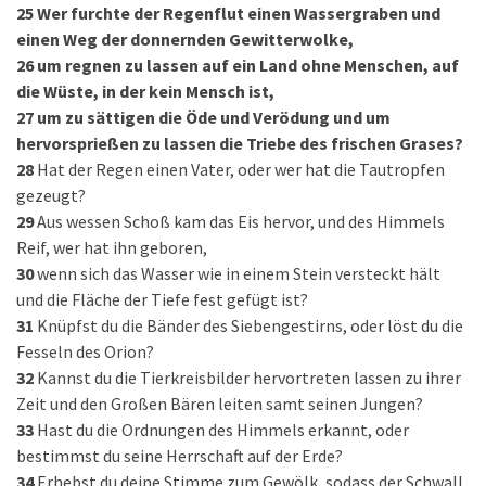
25
Wer furchte der Regenflut einen Wassergraben und
einen Weg der donnernden Gewitterwolke,
26
um regnen zu lassen auf ein Land ohne Menschen, auf
die Wüste, in der kein Mensch ist,
27
um zu sättigen die Öde und Verödung und um
hervorsprießen zu lassen die Triebe des frischen Grases?
28
Hat der Regen einen Vater, oder wer hat die Tautropfen
gezeugt?
29
Aus wessen Schoß kam das Eis hervor, und des Himmels
Reif, wer hat ihn geboren,
30
wenn sich das Wasser wie in einem Stein versteckt hält
und die Fläche der Tiefe fest gefügt ist?
31
Knüpfst du die Bänder des Siebengestirns, oder löst du die
Fesseln des Orion?
32
Kannst du die Tierkreisbilder hervortreten lassen zu ihrer
Zeit und den Großen Bären leiten samt seinen Jungen?
33
Hast du die Ordnungen des Himmels erkannt, oder
bestimmst du seine Herrschaft auf der Erde?
34
Erhebst du deine Stimme zum Gewölk, sodass der Schwall