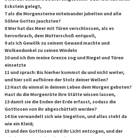
Eckstein gelegt,
7
als die Morgensterne miteinander jubelten und alle
Söhne Gottes jauchzten?
8
Wer hat das Meer mit Türen verschlossen, als es
hervorbrach, dem Mutterschoß entquoll,
9
als ich Gewölk zu seinem Gewand machte und
Wolkendunkel zu seinen Windeln
10
und ich ihm meine Grenze zog und Riegel und Türen
einsetzte
11
und sprach: Bis hierher kommst du und nicht weiter,
und hier soll aufhören der Stolz deiner Wellen?
12
Hast du einmal in deinem Leben dem Morgen geboten?
Hast du die Morgenröte ihre Stätte wissen lassen,
13
damit sie die Enden der Erde erfasst, sodass die
Gottlosen von ihr abgeschüttelt werden?
14
Sie verwandelt sich wie Siegelton, und alles steht da
wie ein Kleid;
15
und den Gottlosen wird ihr Licht entzogen, und der