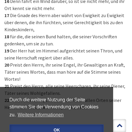
16
Denn fährt ein Wind darüber, so ist sie nicht mehr, und ihr
Ort kennt sie nicht mehr.
17
Die Gnade des Herrn aber währt von Ewigkeit zu Ewigkeit
über denen, die ihn fürchten, seine Gerechtigkeit bis zu den
Kindeskindern,
18
für die, die seinen Bund halten, die seiner Vorschriften
gedenken, um sie zu tun.
19
Der Herr hat im Himmel aufgerichtet seinen Thron, und
seine Herrschaft regiert über alles.
20
Preist den Herrn, ihr seine Engel, ihr Gewaltigen an Kraft,
Täter seines Wortes, dass man höre auf die Stimme seines
Wortes!
21
Preist den Herrn, alle seine Heerscharen, ihr seine Diener,
Täter seines Wohlgefallens.
22
Preist den Herrn, alle seine Werke an allen Orten seiner
Durch die weitere Nutzung der Seite
Herrschaft! Preise den Herrn, meine Seele!
stimmen Sie der Verwendung von Cookies
zu.
Weitere Informationen
OK