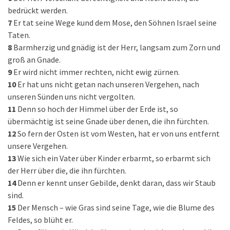
bedrückt werden.
7
Er tat seine Wege kund dem Mose, den Söhnen Israel seine
Taten.
8
Barmherzig und gnädig ist der Herr, langsam zum Zorn und
groß an Gnade.
9
Er wird nicht immer rechten, nicht ewig zürnen.
10
Er hat uns nicht getan nach unseren Vergehen, nach
unseren Sünden uns nicht vergolten.
11
Denn so hoch der Himmel über der Erde ist, so
übermächtig ist seine Gnade über denen, die ihn fürchten.
12
So fern der Osten ist vom Westen, hat er von uns entfernt
unsere Vergehen.
13
Wie sich ein Vater über Kinder erbarmt, so erbarmt sich
der Herr über die, die ihn fürchten.
14
Denn er kennt unser Gebilde, denkt daran, dass wir Staub
sind.
15
Der Mensch – wie Gras sind seine Tage, wie die Blume des
Feldes, so blüht er.