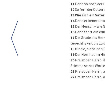
11
Denn so hoch der H
12
So fern der Osten 
13
Wie sich ein Vater
14
Denn er kennt unse
15
Der Mensch – wie Gr
16
Denn fährt ein Wind
17
Die Gnade des Herr
Gerechtigkeit bis zu 
18
für die, die seinen
19
Der Herr hat im Hi
20
Preist den Herrn, i
Stimme seines Worte
21
Preist den Herrn, a
22
Preist den Herrn, 