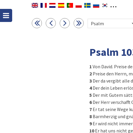
Psalm 10
1
Von David. Preise d
2
Preise den Herrn, m
3
Der da vergibt alle 
4
Der dein Leben erlö
5
Der mit Gutem sätti
6
Der Herr verschafft 
7
Er tat seine Wege k
8
Barmherzig und gnä
9
Er wird nicht immer
10
Er hat uns nicht g