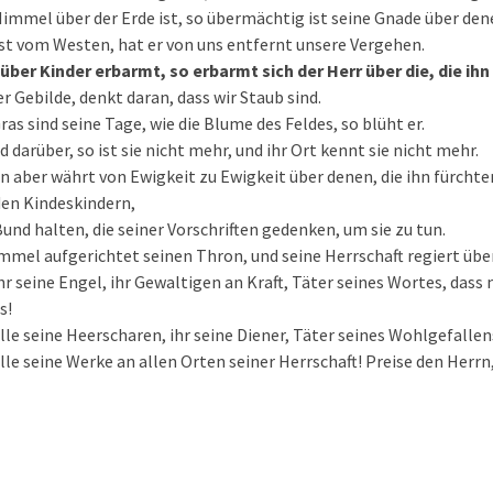
immel über der Erde ist, so übermächtig ist seine Gnade über dene
ist vom Westen, hat er von uns entfernt unsere Vergehen.
 über Kinder erbarmt, so erbarmt sich der Herr über die, die ihn
r Gebilde, denkt daran, dass wir Staub sind.
as sind seine Tage, wie die Blume des Feldes, so blüht er.
 darüber, so ist sie nicht mehr, und ihr Ort kennt sie nicht mehr.
n aber währt von Ewigkeit zu Ewigkeit über denen, die ihn fürchte
den Kindeskindern,
 Bund halten, die seiner Vorschriften gedenken, um sie zu tun.
mmel aufgerichtet seinen Thron, und seine Herrschaft regiert über
hr seine Engel, ihr Gewaltigen an Kraft, Täter seines Wortes, dass
s!
lle seine Heerscharen, ihr seine Diener, Täter seines Wohlgefallen
alle seine Werke an allen Orten seiner Herrschaft! Preise den Herrn