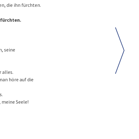
n, die ihn fürchten.
 fürchten.
n, seine
 alles.
 man höre auf die
s.
, meine Seele!