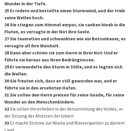
Wunder in der Tiefe.
25
Er redete und bestellte einen Sturmwind, und der trieb
seine Wellen hoch.
26
Sie stiegen zum Himmel empor, sie sanken hinab in die
Fluten, es verzagte in der Not ihre Seele.
27
Sie taumelten und schwankten wie ein Betrunkener, es
versagte all ihre Weisheit.
28
Dann aber schrien sie zum Herrn in ihrer Not: Und er
führte sie heraus aus ihren Bedrängnissen.
29
Er verwandelte den Sturm in Stille, und es legten sich
die Wellen.
30
Sie freuten sich, dass es still geworden war, und er
führte sie in den ersehnten Hafen.
31
Sie sollen den Herrn preisen für seine Gnade, für seine
Wunder an den Menschenkindern.
32
Sie sollen ihn erheben in der Versammlung des Volkes, in
der Sitzung der Ältesten ihn loben!
33
Er macht Ströme zur Wüste und Wasserquellen zu dürrem
Land.