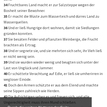
34
Fruchtbares Land macht er zur Salzsteppe wegen der
Bosheit seiner Bewohner.
35
Er macht die Wüste zum Wasserteich und dürres Land zu
Wasserquellen.
36
Und er ließ Hungrige dort wohnen, damit sie Siedlungen
gründen konnten.
37
Sie besäten Felder und pflanzten Weinberge, die Frucht
brachten als Ertrag.
38
Und er segnete sie, und sie mehrten sich sehr, ihr Vieh ließ
er nicht wenig sein.
39
Und sie wurden wieder wenig und beugten sich unter der
Last von Unglück und Jammer.
40
Er schüttete Verachtung auf Edle, er ließ sie umherirren in
wegloser Einöde.
41
Doch den Armen schützte er aus dem Elend und machte
seine Sippen zahlreich wie Herden.
42
Die Aufrichtigen sehen es und freuen sich, und alle
Ungerechtigkeit muss ihren Mund schließen.