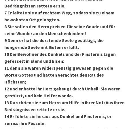
Bedrängnissen rettete er sie.
7
Er leitete sie auf rechtem Weg, sodass sie zu einem
bewohnten Ort gelangten.
8
Sie sollen den Herrn preisen für seine Gnade und für
seine Wunder an den Menschenkindern!
9
Denn er hat die durstende Seele gesättigt, die
hungernde Seele mit Gutem erfüllt.
10
Die Bewohner des Dunkels und der Finsternis lagen
gefesselt in Elend und Eisen:
11
denn sie waren widerspenstig gewesen gegen die
Worte Gottes und hatten verachtet den Rat des
Höchsten;
12
und er hatte ihr Herz gebeugt durch Unheil. Sie waren
gestürzt, und kein Helfer war da.
13
Da schrien sie zum Herrn um Hilfe in ihrer Not: Aus ihren
Bedrängnissen rettete er sie.
14
Er führte sie heraus aus Dunkel und Finsternis, er
zerriss ihre Fesseln.