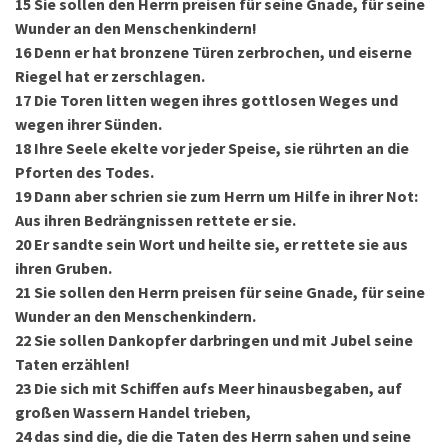
15
Sie sollen den Herrn preisen für seine Gnade, für seine
Wunder an den Menschenkindern!
16
Denn er hat bronzene Türen zerbrochen, und eiserne
Riegel hat er zerschlagen.
17
Die Toren litten wegen ihres gottlosen Weges und
wegen ihrer Sünden.
18
Ihre Seele ekelte vor jeder Speise, sie rührten an die
Pforten des Todes.
19
Dann aber schrien sie zum Herrn um Hilfe in ihrer Not:
Aus ihren Bedrängnissen rettete er sie.
20
Er sandte sein Wort und heilte sie, er rettete sie aus
ihren Gruben.
21
Sie sollen den Herrn preisen für seine Gnade, für seine
Wunder an den Menschenkindern.
22
Sie sollen Dankopfer darbringen und mit Jubel seine
Taten erzählen!
23
Die sich mit Schiffen aufs Meer hinausbegaben, auf
großen Wassern Handel trieben,
24
das sind die, die die Taten des Herrn sahen und seine