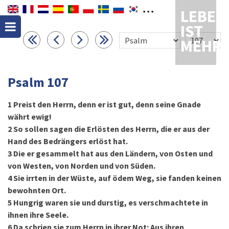
LEBEN
IST
MEHR
Psalm 107
1
Preist den Herrn, denn er ist gut, denn seine Gnade
währt ewig!
2
So sollen sagen die Erlösten des Herrn, die er aus der
Hand des Bedrängers erlöst hat.
3
Die er gesammelt hat aus den Ländern, von Osten und
von Westen, von Norden und von Süden.
4
Sie irrten in der Wüste, auf ödem Weg, sie fanden keinen
bewohnten Ort.
5
Hungrig waren sie und durstig, es verschmachtete in
ihnen ihre Seele.
6
Da schrien sie zum Herrn in ihrer Not: Aus ihren