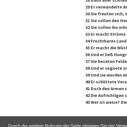
28
Dann aber schrien
29
Er verwandelte den
30
Sie freuten sich, 
31
Sie sollen den He
32
Sie sollen ihn er
33
Er macht Ströme 
34
Fruchtbares Land
35
Er macht die Wüs
36
Und er ließ Hung
37
Sie besäten Felde
38
Und er segnete sie
39
Und sie wurden w
40
Er schüttete Vera
41
Doch den Armen s
42
Die Aufrichtigen 
43
Wer ist weise? De
Durch die weitere Nutzung der Seite stimmen Sie der Ver