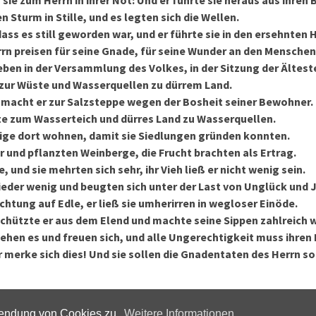
 sie zum Herrn in ihrer Not: Und er führte sie heraus aus ihren
 Sturm in Stille, und es legten sich die Wellen.
dass es still geworden war, und er führte sie in den ersehnten 
rrn preisen für seine Gnade, für seine Wunder an den Mensche
heben in der Versammlung des Volkes, in der Sitzung der Ältest
zur Wüste und Wasserquellen zu dürrem Land.
 macht er zur Salzsteppe wegen der Bosheit seiner Bewohner.
te zum Wasserteich und dürres Land zu Wasserquellen.
rige dort wohnen, damit sie Siedlungen gründen konnten.
r und pflanzten Weinberge, die Frucht brachten als Ertrag.
, und sie mehrten sich sehr, ihr Vieh ließ er nicht wenig sein.
ieder wenig und beugten sich unter der Last von Unglück und
chtung auf Edle, er ließ sie umherirren in wegloser Einöde.
chützte er aus dem Elend und machte seine Sippen zahlreich 
sehen es und freuen sich, und alle Ungerechtigkeit muss ihren
r merke sich dies! Und sie sollen die Gnadentaten des Herrn 
wendung von Cookies zu.
Weitere Informationen