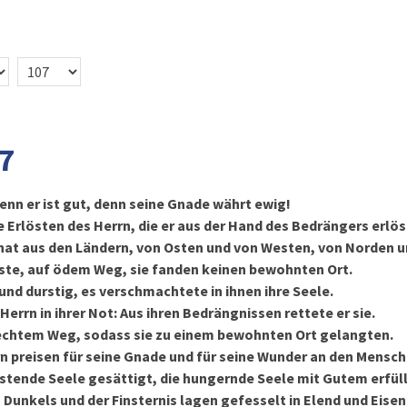
7
denn er ist gut, denn seine Gnade währt ewig!
e Erlösten des Herrn, die er aus der Hand des Bedrängers erlös
hat aus den Ländern, von Osten und von Westen, von Norden u
Wüste, auf ödem Weg, sie fanden keinen bewohnten Ort.
und durstig, es verschmachtete in ihnen ihre Seele.
Herrn in ihrer Not: Aus ihren Bedrängnissen rettete er sie.
 rechtem Weg, sodass sie zu einem bewohnten Ort gelangten.
rn preisen für seine Gnade und für seine Wunder an den Mensc
rstende Seele gesättigt, die hungernde Seele mit Gutem erfüll
Dunkels und der Finsternis lagen gefesselt in Elend und Eisen