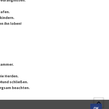
 Bedrängnissen.
Hafen.
nkindern.
en ihn loben!
 Jammer.
wie Herden.
 Mund schließen.
sorgsam beachten.
OK