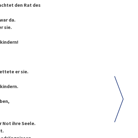
achtet den Rat des
war da.
r sie.
nkindern!
ttete er sie.
nkindern.
eben,
r Not ihre Seele.
t.