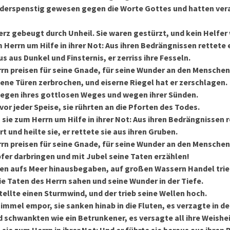
iderspenstig gewesen gegen die Worte Gottes und hatten ver
Herz gebeugt durch Unheil. Sie waren gestürzt, und kein Helfer 
 Herrn um Hilfe in ihrer Not: Aus ihren Bedrängnissen rettete e
us aus Dunkel und Finsternis, er zerriss ihre Fesseln.
rrn preisen für seine Gnade, für seine Wunder an den Mensche
ene Türen zerbrochen, und eiserne Riegel hat er zerschlagen.
 wegen ihres gottlosen Weges und wegen ihrer Sünden.
vor jeder Speise, sie rührten an die Pforten des Todes.
 sie zum Herrn um Hilfe in ihrer Not: Aus ihren Bedrängnissen re
t und heilte sie, er rettete sie aus ihren Gruben.
rrn preisen für seine Gnade, für seine Wunder an den Mensche
fer darbringen und mit Jubel seine Taten erzählen!
ffen aufs Meer hinausbegaben, auf großen Wassern Handel tri
die Taten des Herrn sahen und seine Wunder in der Tiefe.
tellte einen Sturmwind, und der trieb seine Wellen hoch.
immel empor, sie sanken hinab in die Fluten, es verzagte in de
 schwankten wie ein Betrunkener, es versagte all ihre Weishei