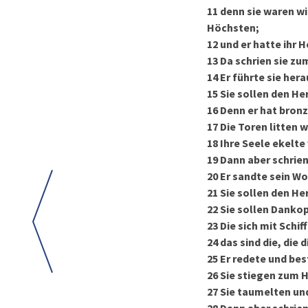
11
denn sie waren w
Höchsten;
12
und er hatte ihr 
13
Da schrien sie zum
14
Er führte sie hera
15
Sie sollen den He
16
Denn er hat bronz
17
Die Toren litten
18
Ihre Seele ekelte 
19
Dann aber schrien
20
Er sandte sein Wor
21
Sie sollen den He
22
Sie sollen Dankop
23
Die sich mit Schi
24
das sind die, die 
25
Er redete und bes
26
Sie stiegen zum H
27
Sie taumelten und