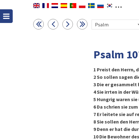
Psalm 10
1
Preist den Herrn, 
2
So sollen sagen di
3
Die er gesammelt 
4
Sie irrten in der 
5
Hungrig waren sie 
6
Da schrien sie zum 
7
Er leitete sie auf
8
Sie sollen den Her
9
Denn er hat die du
10
Die Bewohner des 