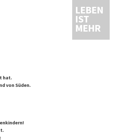
LEBEN
IST
MEHR
t hat.
nd von Süden.
henkindern!
t.
: