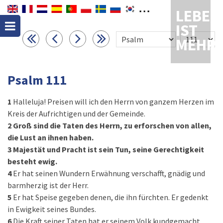
LEBEN
IST
MEHR
Psalm 111
1
Halleluja! Preisen will ich den Herrn von ganzem Herzen im
Kreis der Aufrichtigen und der Gemeinde.
2
Groß sind die Taten des Herrn, zu erforschen von allen,
die Lust an ihnen haben.
3
Majestät und Pracht ist sein Tun, seine Gerechtigkeit
besteht ewig.
4
Er hat seinen Wundern Erwähnung verschafft, gnädig und
barmherzig ist der Herr.
5
Er hat Speise gegeben denen, die ihn fürchten. Er gedenkt
in Ewigkeit seines Bundes.
6
Die Kraft seiner Taten hat er seinem Volk kundgemacht,