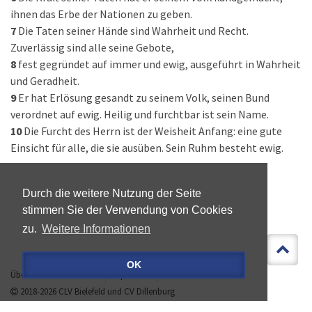
ihnen das Erbe der Nationen zu geben.
7
Die Taten seiner Hände sind Wahrheit und Recht.
Zuverlässig sind alle seine Gebote,
8
fest gegründet auf immer und ewig, ausgeführt in Wahrheit
und Geradheit.
9
Er hat Erlösung gesandt zu seinem Volk, seinen Bund
verordnet auf ewig. Heilig und furchtbar ist sein Name.
10
Die Furcht des Herrn ist der Weisheit Anfang: eine gute
Einsicht für alle, die sie ausüben. Sein Ruhm besteht ewig.
Durch die weitere Nutzung der Seite
stimmen Sie der Verwendung von Cookies
zu.
Weitere Informationen
OK
Über »LEBEN IST MEHR«
Impressum
Datenschutz
2018-2026
CLV Bielefeld
und
CV Dillenburg