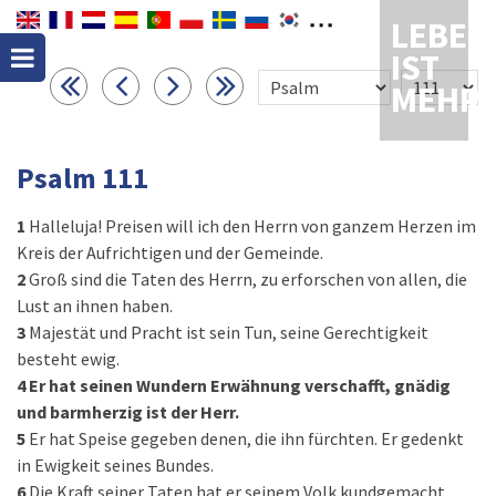
LEBEN
IST
MEHR
Psalm 111
1
Halleluja! Preisen will ich den Herrn von ganzem Herzen im
Kreis der Aufrichtigen und der Gemeinde.
2
Groß sind die Taten des Herrn, zu erforschen von allen, die
Lust an ihnen haben.
3
Majestät und Pracht ist sein Tun, seine Gerechtigkeit
besteht ewig.
4
Er hat seinen Wundern Erwähnung verschafft, gnädig
und barmherzig ist der Herr.
5
Er hat Speise gegeben denen, die ihn fürchten. Er gedenkt
in Ewigkeit seines Bundes.
6
Die Kraft seiner Taten hat er seinem Volk kundgemacht,