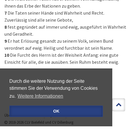
ihnen das Erbe der Nationen zu geben.
7
Die Taten seiner Hände sind Wahrheit und Recht.
Zuverlässig sind alle seine Gebote,
8
fest gegründet auf immer und ewig, ausgeführt in Wahrheit
und Geradheit.
9
Er hat Erlösung gesandt zu seinem Volk, seinen Bund
verordnet auf ewig. Heilig und furchtbar ist sein Name.
10
Die Furcht des Herrn ist der Weisheit Anfang: eine gute
Einsicht für alle, die sie ausüben. Sein Ruhm besteht ewig.
Durch die weitere Nutzung der Seite
stimmen Sie der Verwendung von Cookies
zu.
Weitere Informationen
OK
Über »LEBEN IST MEHR«
Impressum
Datenschutz
2018-2026
CLV Bielefeld
und
CV Dillenburg