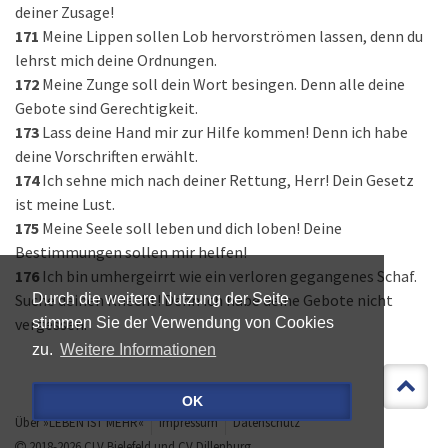
deiner Zusage!
171
Meine Lippen sollen Lob hervorströmen lassen, denn du
lehrst mich deine Ordnungen.
172
Meine Zunge soll dein Wort besingen. Denn alle deine
Gebote sind Gerechtigkeit.
173
Lass deine Hand mir zur Hilfe kommen! Denn ich habe
deine Vorschriften erwählt.
174
Ich sehne mich nach deiner Rettung, Herr! Dein Gesetz
ist meine Lust.
175
Meine Seele soll leben und dich loben! Deine
Bestimmungen sollen mir helfen!
176
Ich bin umhergeirrt wie ein verloren gegangenes Schaf.
Suche deinen Knecht! Denn ich habe deine Gebote nicht
Durch die weitere Nutzung der Seite
vergessen.
stimmen Sie der Verwendung von Cookies
zu.
Weitere Informationen
OK
Über »LEBEN IST MEHR«
Impressum
Datenschutz
2018-2026
CLV Bielefeld
und
CV Dillenburg