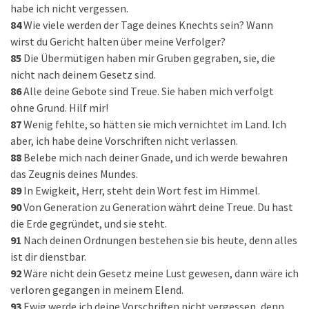
habe ich nicht vergessen.
84
Wie viele werden der Tage deines Knechts sein? Wann
wirst du Gericht halten über meine Verfolger?
85
Die Übermütigen haben mir Gruben gegraben, sie, die
nicht nach deinem Gesetz sind.
86
Alle deine Gebote sind Treue. Sie haben mich verfolgt
ohne Grund. Hilf mir!
87
Wenig fehlte, so hätten sie mich vernichtet im Land. Ich
aber, ich habe deine Vorschriften nicht verlassen.
88
Belebe mich nach deiner Gnade, und ich werde bewahren
das Zeugnis deines Mundes.
89
In Ewigkeit, Herr, steht dein Wort fest im Himmel.
90
Von Generation zu Generation währt deine Treue. Du hast
die Erde gegründet, und sie steht.
91
Nach deinen Ordnungen bestehen sie bis heute, denn alles
ist dir dienstbar.
92
Wäre nicht dein Gesetz meine Lust gewesen, dann wäre ich
verloren gegangen in meinem Elend.
93
Ewig werde ich deine Vorschriften nicht vergessen, denn