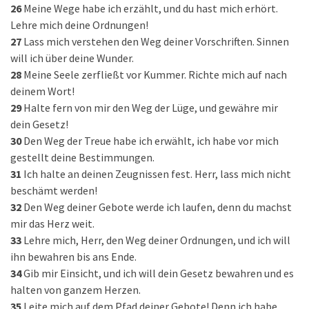
26
Meine Wege habe ich erzählt, und du hast mich erhört.
Lehre mich deine Ordnungen!
27
Lass mich verstehen den Weg deiner Vorschriften. Sinnen
will ich über deine Wunder.
28
Meine Seele zerfließt vor Kummer. Richte mich auf nach
deinem Wort!
29
Halte fern von mir den Weg der Lüge, und gewähre mir
dein Gesetz!
30
Den Weg der Treue habe ich erwählt, ich habe vor mich
gestellt deine Bestimmungen.
31
Ich halte an deinen Zeugnissen fest. Herr, lass mich nicht
beschämt werden!
32
Den Weg deiner Gebote werde ich laufen, denn du machst
mir das Herz weit.
33
Lehre mich, Herr, den Weg deiner Ordnungen, und ich will
ihn bewahren bis ans Ende.
34
Gib mir Einsicht, und ich will dein Gesetz bewahren und es
halten von ganzem Herzen.
35
Leite mich auf dem Pfad deiner Gebote! Denn ich habe