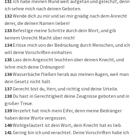
131
Ich habe meinen Mund weit aufgetan und gelechzt, denn
ich sehne mich nach deinen Geboten.
132
Wende dich zu mir und sei mir gnädig nach dem Anrecht
derer, die deinen Namen lieben!
133
Befestige meine Schritte durch dein Wort, und gib
keinem Unrecht Macht über mich!
134
Erlöse mich von der Bedrückung durch Menschen, und ich
will deine Vorschriften einhalten.
135
Lass dein Angesicht leuchten über deinen Knecht, und
lehre mich deine Ordnungen!
136
Wasserbäche fließen herab aus meinen Augen, weil man
dein Gesetz nicht hält.
137
Gerecht bist du, Herr, und richtig sind deine Urteile.
138
Du hast in Gerechtigkeit deine Zeugnisse geboten und in
großer Treue.
139
Verzehrt hat mich mein Eifer, denn meine Bedränger
haben deine Worte vergessen.
140
Wohlgeläutert ist dein Wort, dein Knecht hat es lieb.
141
Gering bin ich und verachtet. Deine Vorschriften habe ich