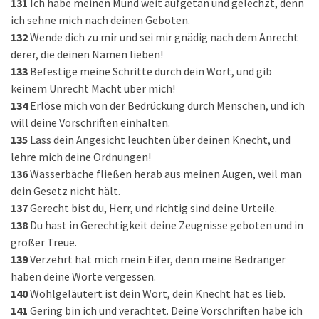
131
Ich habe meinen Mund weit aufgetan und gelechzt, denn
ich sehne mich nach deinen Geboten.
132
Wende dich zu mir und sei mir gnädig nach dem Anrecht
derer, die deinen Namen lieben!
133
Befestige meine Schritte durch dein Wort, und gib
keinem Unrecht Macht über mich!
134
Erlöse mich von der Bedrückung durch Menschen, und ich
will deine Vorschriften einhalten.
135
Lass dein Angesicht leuchten über deinen Knecht, und
lehre mich deine Ordnungen!
136
Wasserbäche fließen herab aus meinen Augen, weil man
dein Gesetz nicht hält.
137
Gerecht bist du, Herr, und richtig sind deine Urteile.
138
Du hast in Gerechtigkeit deine Zeugnisse geboten und in
großer Treue.
139
Verzehrt hat mich mein Eifer, denn meine Bedränger
haben deine Worte vergessen.
140
Wohlgeläutert ist dein Wort, dein Knecht hat es lieb.
141
Gering bin ich und verachtet. Deine Vorschriften habe ich