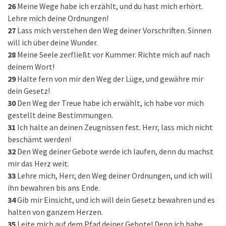
26
Meine Wege habe ich erzählt, und du hast mich erhört.
Lehre mich deine Ordnungen!
27
Lass mich verstehen den Weg deiner Vorschriften. Sinnen
will ich über deine Wunder.
28
Meine Seele zerfließt vor Kummer. Richte mich auf nach
deinem Wort!
29
Halte fern von mir den Weg der Lüge, und gewähre mir
dein Gesetz!
30
Den Weg der Treue habe ich erwählt, ich habe vor mich
gestellt deine Bestimmungen.
31
Ich halte an deinen Zeugnissen fest. Herr, lass mich nicht
beschämt werden!
32
Den Weg deiner Gebote werde ich laufen, denn du machst
mir das Herz weit.
33
Lehre mich, Herr, den Weg deiner Ordnungen, und ich will
ihn bewahren bis ans Ende.
34
Gib mir Einsicht, und ich will dein Gesetz bewahren und es
halten von ganzem Herzen.
35
Leite mich auf dem Pfad deiner Gebote! Denn ich habe