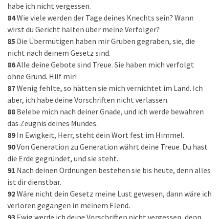
habe ich nicht vergessen.
84
Wie viele werden der Tage deines Knechts sein? Wann
wirst du Gericht halten über meine Verfolger?
85
Die Übermütigen haben mir Gruben gegraben, sie, die
nicht nach deinem Gesetz sind.
86
Alle deine Gebote sind Treue. Sie haben mich verfolgt
ohne Grund. Hilf mir!
87
Wenig fehlte, so hätten sie mich vernichtet im Land. Ich
aber, ich habe deine Vorschriften nicht verlassen.
88
Belebe mich nach deiner Gnade, und ich werde bewahren
das Zeugnis deines Mundes.
89
In Ewigkeit, Herr, steht dein Wort fest im Himmel.
90
Von Generation zu Generation währt deine Treue. Du hast
die Erde gegründet, und sie steht.
91
Nach deinen Ordnungen bestehen sie bis heute, denn alles
ist dir dienstbar.
92
Wäre nicht dein Gesetz meine Lust gewesen, dann wäre ich
verloren gegangen in meinem Elend.
93
Ewig werde ich deine Vorschriften nicht vergessen, denn