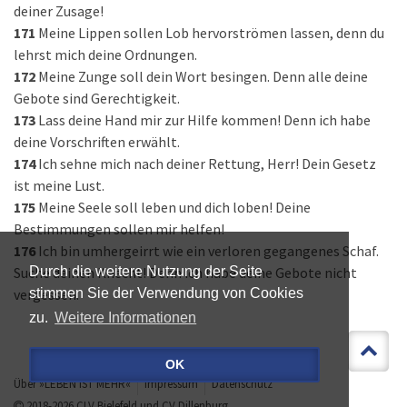
deiner Zusage!
171
Meine Lippen sollen Lob hervorströmen lassen, denn du
lehrst mich deine Ordnungen.
172
Meine Zunge soll dein Wort besingen. Denn alle deine
Gebote sind Gerechtigkeit.
173
Lass deine Hand mir zur Hilfe kommen! Denn ich habe
deine Vorschriften erwählt.
174
Ich sehne mich nach deiner Rettung, Herr! Dein Gesetz
ist meine Lust.
175
Meine Seele soll leben und dich loben! Deine
Bestimmungen sollen mir helfen!
176
Ich bin umhergeirrt wie ein verloren gegangenes Schaf.
Suche deinen Knecht! Denn ich habe deine Gebote nicht
Durch die weitere Nutzung der Seite
vergessen.
stimmen Sie der Verwendung von Cookies
zu.
Weitere Informationen
OK
Über »LEBEN IST MEHR«
Impressum
Datenschutz
2018-2026
CLV Bielefeld
und
CV Dillenburg