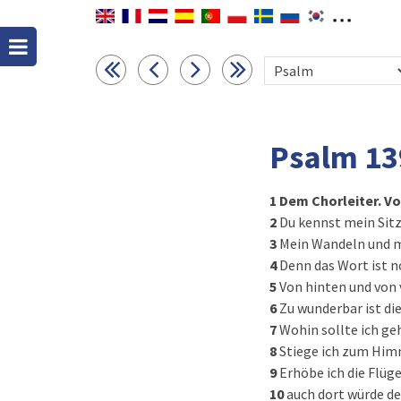
Psalm 13
1
Dem Chorleiter. Vo
2
Du kennst mein Sitz
3
Mein Wandeln und me
4
Denn das Wort ist n
5
Von hinten und von 
6
Zu wunderbar ist die
7
Wohin sollte ich ge
8
Stiege ich zum Himme
9
Erhöbe ich die Flüg
10
auch dort würde de