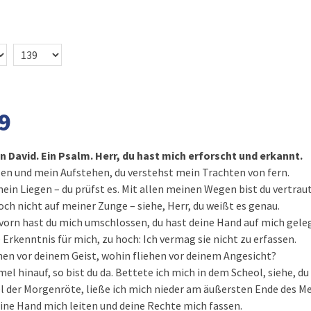
9
n David. Ein Psalm. Herr, du hast mich erforscht und erkannt.
en und mein Aufstehen, du verstehst mein Trachten von fern.
in Liegen – du prüfst es. Mit allen meinen Wegen bist du vertraut
och nicht auf meiner Zunge – siehe, Herr, du weißt es genau.
vorn hast du mich umschlossen, du hast deine Hand auf mich gele
 Erkenntnis für mich, zu hoch: Ich vermag sie nicht zu erfassen.
hen vor deinem Geist, wohin fliehen vor deinem Angesicht?
l hinauf, so bist du da. Bettete ich mich in dem Scheol, siehe, du 
el der Morgenröte, ließe ich mich nieder am äußersten Ende des M
ine Hand mich leiten und deine Rechte mich fassen.