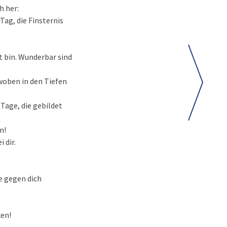
h her:
Tag, die Finsternis
t bin. Wunderbar sind
woben in den Tiefen
Tage, die gebildet
n!
 dir.
ie gegen dich
ken!