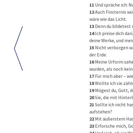
11
Und spräche ich: N
12
Auch Finsternis wür
wäre wie das Licht.
13
Denn du bildetest 
14
Ich preise dich da
deine Werke, und mei
15
Nicht verborgen wa
der Erde.
16
Meine Urform sahen
wurden, als noch kein
17
Für mich aber – wi
18
Wollte ich sie zähl
19
Mögest du, Gott, d
20
Sie, die mit Hinter
21
Sollte ich nicht ha
aufstehen?
22
Mit äußerstem Hass 
23
Erforsche mich, G