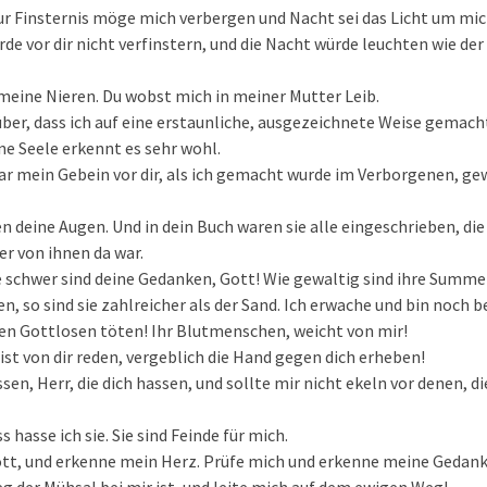
ur Finsternis möge mich verbergen und Nacht sei das Licht um mic
de vor dir nicht verfinstern, und die Nacht würde leuchten wie der 
meine Nieren. Du wobst mich in meiner Mutter Leib.
rüber, dass ich auf eine erstaunliche, ausgezeichnete Weise gemach
ne Seele erkennt es sehr wohl.
r mein Gebein vor dir, als ich gemacht wurde im Verborgenen, ge
 deine Augen. Und in dein Buch waren sie alle eingeschrieben, die 
er von ihnen da war.
e schwer sind deine Gedanken, Gott! Wie gewaltig sind ihre Summe
en, so sind sie zahlreicher als der Sand. Ich erwache und bin noch bei
en Gottlosen töten! Ihr Blutmenschen, weicht von mir!
list von dir reden, vergeblich die Hand gegen dich erheben!
ssen, Herr, die dich hassen, und sollte mir nicht ekeln vor denen, d
hasse ich sie. Sie sind Feinde für mich.
ott, und erkenne mein Herz. Prüfe mich und erkenne meine Gedan