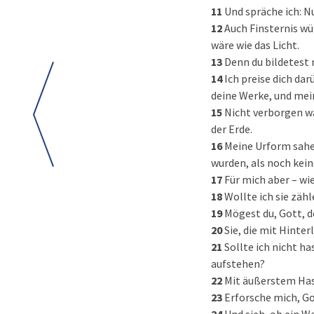
11
Und spräche ich: N
12
Auch Finsternis wür
wäre wie das Licht.
13
Denn du bildetest 
14
Ich preise dich da
deine Werke, und mei
15
Nicht verborgen wa
der Erde.
16
Meine Urform sahen
wurden, als noch kein
17
Für mich aber – wi
18
Wollte ich sie zähl
19
Mögest du, Gott, d
20
Sie, die mit Hinter
21
Sollte ich nicht ha
aufstehen?
22
Mit äußerstem Hass 
23
Erforsche mich, G