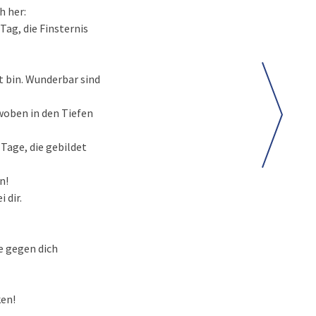
h her:
Tag, die Finsternis
t bin. Wunderbar sind
woben in den Tiefen
Tage, die gebildet
n!
 dir.
ie gegen dich
ken!