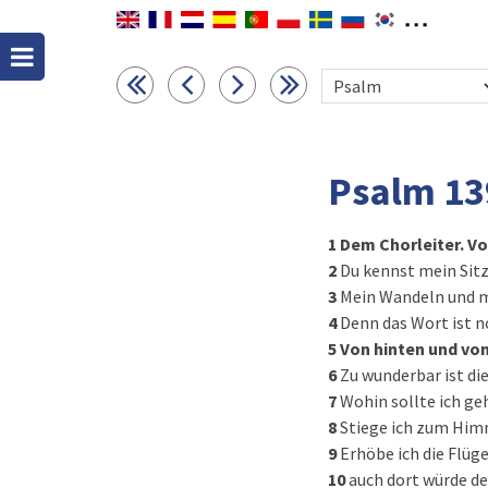
Psalm 13
1
Dem Chorleiter. Vo
2
Du kennst mein Sitz
3
Mein Wandeln und me
4
Denn das Wort ist n
5
Von hinten und von
6
Zu wunderbar ist die
7
Wohin sollte ich ge
8
Stiege ich zum Himme
9
Erhöbe ich die Flüg
10
auch dort würde de