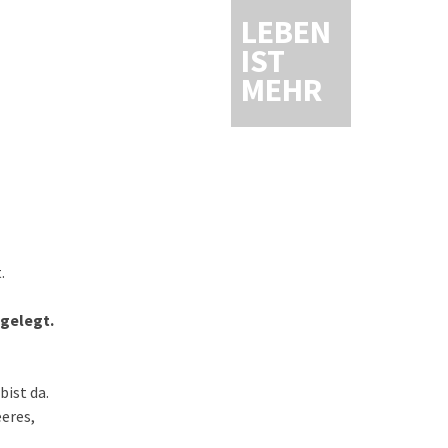
LEBEN
IST
MEHR
.
 gelegt.
bist da.
eeres,