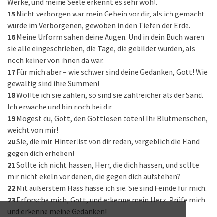
Werke, und meine Seele erkennt es sehr wohl.
15
Nicht verborgen war mein Gebein vor dir, als ich gemacht
wurde im Verborgenen, gewoben in den Tiefen der Erde.
16
Meine Urform sahen deine Augen. Und in dein Buch waren
sie alle eingeschrieben, die Tage, die gebildet wurden, als
noch keiner von ihnen da war.
17
Für mich aber – wie schwer sind deine Gedanken, Gott! Wie
gewaltig sind ihre Summen!
18
Wollte ich sie zählen, so sind sie zahlreicher als der Sand.
Ich erwache und bin noch bei dir.
19
Mögest du, Gott, den Gottlosen töten! Ihr Blutmenschen,
weicht von mir!
20
Sie, die mit Hinterlist von dir reden, vergeblich die Hand
gegen dich erheben!
21
Sollte ich nicht hassen, Herr, die dich hassen, und sollte
mir nicht ekeln vor denen, die gegen dich aufstehen?
22
Mit äußerstem Hass hasse ich sie. Sie sind Feinde für mich.
23
Erforsche mich, Gott, und erkenne mein Herz. Prüfe mich
und erkenne meine Gedanken!