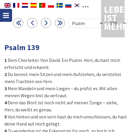
LEBEN
IST
MEHR
Psalm 139
1
Dem Chorleiter. Von David. Ein Psalm. Herr, du hast mich
erforscht und erkannt.
2
Du kennst mein Sitzen und mein Aufstehen, du verstehst
mein Trachten von fern.
3
Mein Wandeln und mein Liegen – du prüfst es. Mit allen
meinen Wegen bist du vertraut.
4
Denn das Wort ist noch nicht auf meiner Zunge – siehe,
Herr, du weißt es genau.
5
Von hinten und von vorn hast du mich umschlossen, du hast
deine Hand auf mich gelegt.
6
Zu wunderbar ist die Erkenntnis für mich, zu hoch: Ich