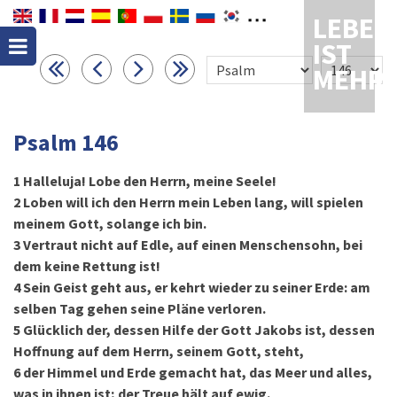
LEBEN
IST
MEHR
Psalm 146
1
Halleluja! Lobe den Herrn, meine Seele!
2
Loben will ich den Herrn mein Leben lang, will spielen
meinem Gott, solange ich bin.
3
Vertraut nicht auf Edle, auf einen Menschensohn, bei
dem keine Rettung ist!
4
Sein Geist geht aus, er kehrt wieder zu seiner Erde: am
selben Tag gehen seine Pläne verloren.
5
Glücklich der, dessen Hilfe der Gott Jakobs ist, dessen
Hoffnung auf dem Herrn, seinem Gott, steht,
6
der Himmel und Erde gemacht hat, das Meer und alles,
was in ihnen ist; der Treue hält auf ewig.