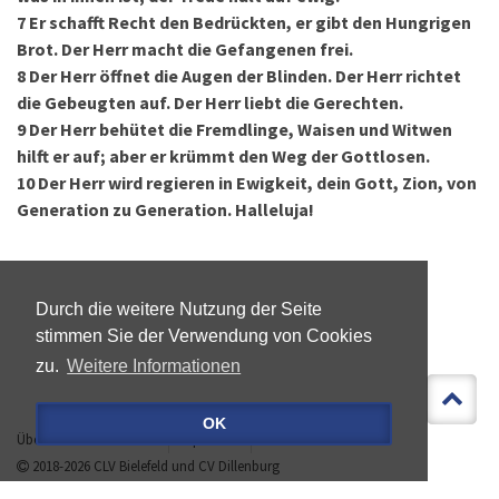
7
Er schafft Recht den Bedrückten, er gibt den Hungrigen
Brot. Der Herr macht die Gefangenen frei.
8
Der Herr öffnet die Augen der Blinden. Der Herr richtet
die Gebeugten auf. Der Herr liebt die Gerechten.
9
Der Herr behütet die Fremdlinge, Waisen und Witwen
hilft er auf; aber er krümmt den Weg der Gottlosen.
10
Der Herr wird regieren in Ewigkeit, dein Gott, Zion, von
Generation zu Generation. Halleluja!
Durch die weitere Nutzung der Seite
stimmen Sie der Verwendung von Cookies
zu.
Weitere Informationen
OK
Über »LEBEN IST MEHR«
Impressum
Datenschutz
2018-2026
CLV Bielefeld
und
CV Dillenburg