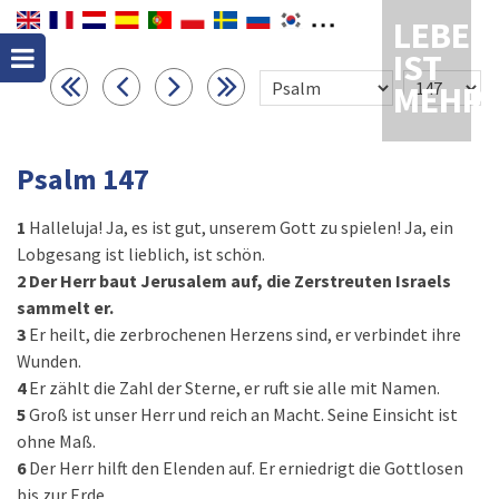
LEBEN
IST
MEHR
Psalm 147
1
Halleluja! Ja, es ist gut, unserem Gott zu spielen! Ja, ein
Lobgesang ist lieblich, ist schön.
2
Der Herr baut Jerusalem auf, die Zerstreuten Israels
sammelt er.
3
Er heilt, die zerbrochenen Herzens sind, er verbindet ihre
Wunden.
4
Er zählt die Zahl der Sterne, er ruft sie alle mit Namen.
5
Groß ist unser Herr und reich an Macht. Seine Einsicht ist
ohne Maß.
6
Der Herr hilft den Elenden auf. Er erniedrigt die Gottlosen
bis zur Erde.