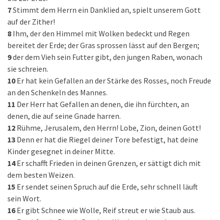
7
Stimmt dem Herrn ein Danklied an, spielt unserem Gott
auf der Zither!
8
Ihm, der den Himmel mit Wolken bedeckt und Regen
bereitet der Erde; der Gras sprossen lässt auf den Bergen;
9
der dem Vieh sein Futter gibt, den jungen Raben, wonach
sie schreien.
10
Er hat kein Gefallen an der Stärke des Rosses, noch Freude
an den Schenkeln des Mannes.
11
Der Herr hat Gefallen an denen, die ihn fürchten, an
denen, die auf seine Gnade harren.
12
Rühme, Jerusalem, den Herrn! Lobe, Zion, deinen Gott!
13
Denn er hat die Riegel deiner Tore befestigt, hat deine
Kinder gesegnet in deiner Mitte.
14
Er schafft Frieden in deinen Grenzen, er sättigt dich mit
dem besten Weizen.
15
Er sendet seinen Spruch auf die Erde, sehr schnell läuft
sein Wort.
16
Er gibt Schnee wie Wolle, Reif streut er wie Staub aus.