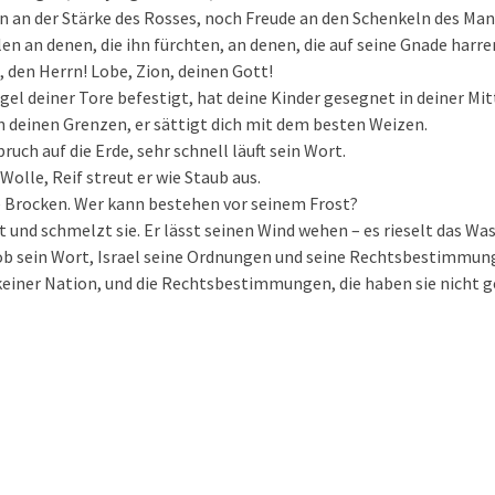
en an der Stärke des Rosses, noch Freude an den Schenkeln des Man
en an denen, die ihn fürchten, an denen, die auf seine Gnade harre
den Herrn! Lobe, Zion, deinen Gott!
gel deiner Tore befestigt, hat deine Kinder gesegnet in deiner Mit
 in deinen Grenzen, er sättigt dich mit dem besten Weizen.
ruch auf die Erde, sehr schnell läuft sein Wort.
Wolle, Reif streut er wie Staub aus.
wie Brocken. Wer kann bestehen vor seinem Frost?
t und schmelzt sie. Er lässt seinen Wind wehen – es rieselt das Was
ob sein Wort, Israel seine Ordnungen und seine Rechtsbestimmun
keiner Nation, und die Rechtsbestimmungen, die haben sie nicht g