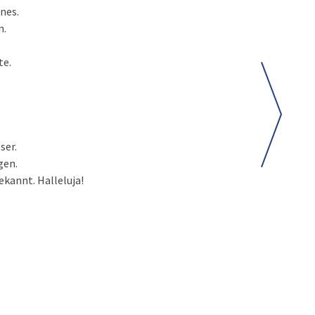
nes.
n.
te.
ser.
gen.
ekannt. Halleluja!