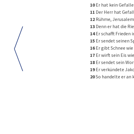
10
Er hat kein Gefall
11
Der Herr hat Gefall
12
Rühme, Jerusalem, 
13
Denn er hat die Rie
14
Er schafft Frieden
15
Er sendet seinen Sp
16
Er gibt Schnee wie 
17
Er wirft sein Eis 
18
Er sendet sein Wor
19
Er verkündete Jak
20
So handelte er an 