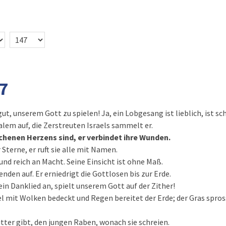
7
 gut, unserem Gott zu spielen! Ja, ein Lobgesang ist lieblich, ist sc
alem auf, die Zerstreuten Israels sammelt er.
rochenen Herzens sind, er verbindet ihre Wunden.
r Sterne, er ruft sie alle mit Namen.
und reich an Macht. Seine Einsicht ist ohne Maß.
lenden auf. Er erniedrigt die Gottlosen bis zur Erde.
n Danklied an, spielt unserem Gott auf der Zither!
 mit Wolken bedeckt und Regen bereitet der Erde; der Gras spros
utter gibt, den jungen Raben, wonach sie schreien.