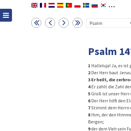
Psalm 14
1
Halleluja! Ja, es ist
2
Der Herr baut Jerus
3
Er heilt, die zerb
4
Er zählt die Zahl de
5
Groß ist unser Herr 
6
Der Herr hilft den E
7
Stimmt dem Herrn ei
8
Ihm, der den Himmel
Bergen;
9
der dem Vieh sein F