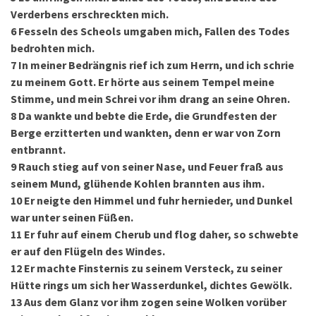
Verderbens erschreckten mich.
6
Fesseln des Scheols umgaben mich, Fallen des Todes
bedrohten mich.
7
In meiner Bedrängnis rief ich zum Herrn, und ich schrie
zu meinem Gott. Er hörte aus seinem Tempel meine
Stimme, und mein Schrei vor ihm drang an seine Ohren.
8
Da wankte und bebte die Erde, die Grundfesten der
Berge erzitterten und wankten, denn er war von Zorn
entbrannt.
9
Rauch stieg auf von seiner Nase, und Feuer fraß aus
seinem Mund, glühende Kohlen brannten aus ihm.
10
Er neigte den Himmel und fuhr hernieder, und Dunkel
war unter seinen Füßen.
11
Er fuhr auf einem Cherub und flog daher, so schwebte
er auf den Flügeln des Windes.
12
Er machte Finsternis zu seinem Versteck, zu seiner
Hütte rings um sich her Wasserdunkel, dichtes Gewölk.
13
Aus dem Glanz vor ihm zogen seine Wolken vorüber