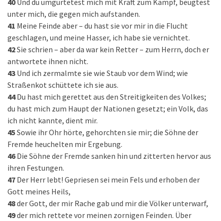
40
Und du umgürtetest mich mit Kraft zum Kampf, beugtest
unter mich, die gegen mich aufstanden.
41
Meine Feinde aber – du hast sie vor mir in die Flucht
geschlagen, und meine Hasser, ich habe sie vernichtet.
42
Sie schrien – aber da war kein Retter – zum Herrn, doch er
antwortete ihnen nicht.
43
Und ich zermalmte sie wie Staub vor dem Wind; wie
Straßenkot schüttete ich sie aus.
44
Du hast mich gerettet aus den Streitigkeiten des Volkes;
du hast mich zum Haupt der Nationen gesetzt; ein Volk, das
ich nicht kannte, dient mir.
45
Sowie ihr Ohr hörte, gehorchten sie mir; die Söhne der
Fremde heuchelten mir Ergebung.
46
Die Söhne der Fremde sanken hin und zitterten hervor aus
ihren Festungen.
47
Der Herr lebt! Gepriesen sei mein Fels und erhoben der
Gott meines Heils,
48
der Gott, der mir Rache gab und mir die Völker unterwarf,
49
der mich rettete vor meinen zornigen Feinden. Über