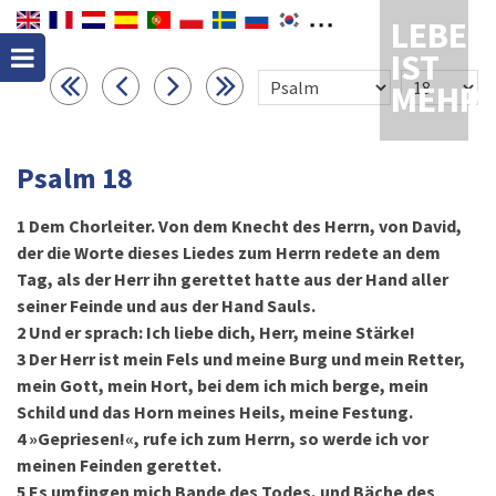
LEBEN
IST
MEHR
Psalm 18
1
Dem Chorleiter. Von dem Knecht des Herrn, von David,
der die Worte dieses Liedes zum Herrn redete an dem
Tag, als der Herr ihn gerettet hatte aus der Hand aller
seiner Feinde und aus der Hand Sauls.
2
Und er sprach: Ich liebe dich, Herr, meine Stärke!
3
Der Herr ist mein Fels und meine Burg und mein Retter,
mein Gott, mein Hort, bei dem ich mich berge, mein
Schild und das Horn meines Heils, meine Festung.
4
»Gepriesen!«, rufe ich zum Herrn, so werde ich vor
meinen Feinden gerettet.
5
Es umfingen mich Bande des Todes, und Bäche des