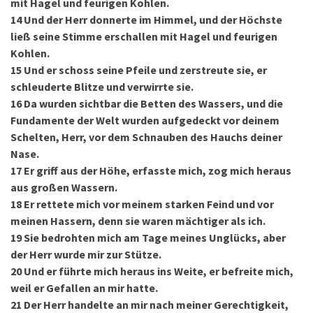
mit Hagel und feurigen Kohlen.
14
Und der Herr donnerte im Himmel, und der Höchste
ließ seine Stimme erschallen mit Hagel und feurigen
Kohlen.
15
Und er schoss seine Pfeile und zerstreute sie, er
schleuderte Blitze und verwirrte sie.
16
Da wurden sichtbar die Betten des Wassers, und die
Fundamente der Welt wurden aufgedeckt vor deinem
Schelten, Herr, vor dem Schnauben des Hauchs deiner
Nase.
17
Er griff aus der Höhe, erfasste mich, zog mich heraus
aus großen Wassern.
18
Er rettete mich vor meinem starken Feind und vor
meinen Hassern, denn sie waren mächtiger als ich.
19
Sie bedrohten mich am Tage meines Unglücks, aber
der Herr wurde mir zur Stütze.
20
Und er führte mich heraus ins Weite, er befreite mich,
weil er Gefallen an mir hatte.
21
Der Herr handelte an mir nach meiner Gerechtigkeit,