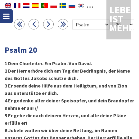
LEBEN
IST
MEHR
Psalm 20
1
Dem Chorleiter. Ein Psalm. Von David.
2
Der Herr erhöre dich am Tag der Bedrängnis, der Name
des Gottes Jakobs schütze dich.
3
Er sende deine Hilfe aus dem Heiligtum, und von Zion
aus unterstütze er dich.
4
Er gedenke aller deiner Speisopfer, und dein Brandopfer
nehme er an! //
5
Er gebe dir nach deinem Herzen, und alle deine Pläne
erfülle er!
6
Jubeln wollen wir über deine Rettung, im Namen
unseres Gottes das Banner erheben. Der Herr erfülle alle