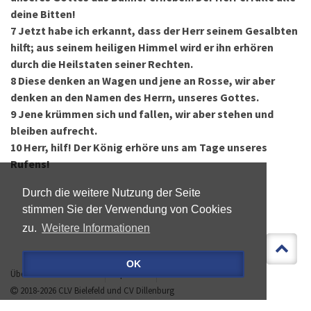
deine Bitten!
7
Jetzt habe ich erkannt, dass der Herr seinem Gesalbten
hilft; aus seinem heiligen Himmel wird er ihn erhören
durch die Heilstaten seiner Rechten.
8
Diese denken an Wagen und jene an Rosse, wir aber
denken an den Namen des Herrn, unseres Gottes.
9
Jene krümmen sich und fallen, wir aber stehen und
bleiben aufrecht.
10
Herr, hilf! Der König erhöre uns am Tage unseres
Rufens!
Durch die weitere Nutzung der Seite
stimmen Sie der Verwendung von Cookies
zu.
Weitere Informationen
OK
Über »LEBEN IST MEHR«
Impressum
Datenschutz
2018-2026
CLV Bielefeld
und
CV Dillenburg