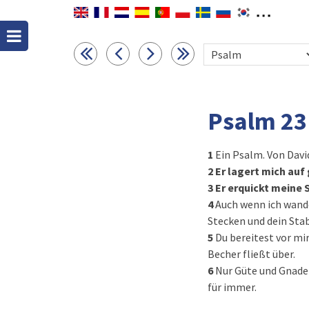
Psalm 23
1
Ein Psalm. Von David
2
Er lagert mich auf
3
Er erquickt meine 
4
Auch wenn ich wande
Stecken und dein Stab
5
Du bereitest vor mi
Becher fließt über.
6
Nur Güte und Gnade 
für immer.