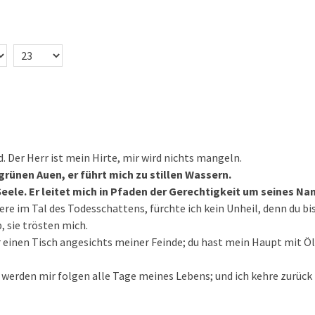
. Der Herr ist mein Hirte, mir wird nichts mangeln.
 grünen Auen, er führt mich zu stillen Wassern.
Seele. Er leitet mich in Pfaden der Gerechtigkeit um seines Na
re im Tal des Todesschattens, fürchte ich kein Unheil, denn du bis
, sie trösten mich.
r einen Tisch angesichts meiner Feinde; du hast mein Haupt mit Ö
werden mir folgen alle Tage meines Lebens; und ich kehre zurück 