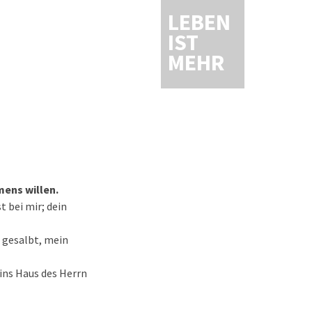
LEBEN
IST
MEHR
mens willen.
t bei mir; dein
l gesalbt, mein
ins Haus des Herrn