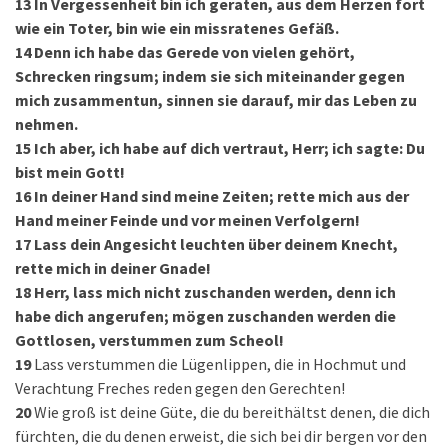
13
In Vergessenheit bin ich geraten, aus dem Herzen fort
wie ein Toter, bin wie ein missratenes Gefäß.
14
Denn ich habe das Gerede von vielen gehört,
Schrecken ringsum; indem sie sich miteinander gegen
mich zusammentun, sinnen sie darauf, mir das Leben zu
nehmen.
15
Ich aber, ich habe auf dich vertraut, Herr; ich sagte: Du
bist mein Gott!
16
In deiner Hand sind meine Zeiten; rette mich aus der
Hand meiner Feinde und vor meinen Verfolgern!
17
Lass dein Angesicht leuchten über deinem Knecht,
rette mich in deiner Gnade!
18
Herr, lass mich nicht zuschanden werden, denn ich
habe dich angerufen; mögen zuschanden werden die
Gottlosen, verstummen zum Scheol!
19
Lass verstummen die Lügenlippen, die in Hochmut und
Verachtung Freches reden gegen den Gerechten!
20
Wie groß ist deine Güte, die du bereithältst denen, die dich
fürchten, die du denen erweist, die sich bei dir bergen vor den