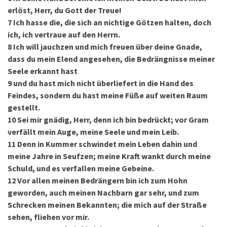
erlöst, Herr, du Gott der Treue!
7
Ich hasse die, die sich an nichtige Götzen halten, doch
ich, ich vertraue auf den Herrn.
8
Ich will jauchzen und mich freuen über deine Gnade,
dass du mein Elend angesehen, die Bedrängnisse meiner
Seele erkannt hast
9
und du hast mich nicht überliefert in die Hand des
Feindes, sondern du hast meine Füße auf weiten Raum
gestellt.
10
Sei mir gnädig, Herr, denn ich bin bedrückt; vor Gram
verfällt mein Auge, meine Seele und mein Leib.
11
Denn in Kummer schwindet mein Leben dahin und
meine Jahre in Seufzen; meine Kraft wankt durch meine
Schuld, und es verfallen meine Gebeine.
12
Vor allen meinen Bedrängern bin ich zum Hohn
geworden, auch meinen Nachbarn gar sehr, und zum
Schrecken meinen Bekannten; die mich auf der Straße
sehen, fliehen vor mir.