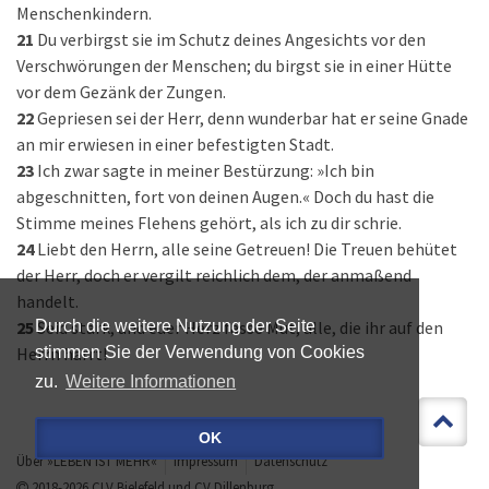
Menschenkindern.
21
Du verbirgst sie im Schutz deines Angesichts vor den
Verschwörungen der Menschen; du birgst sie in einer Hütte
vor dem Gezänk der Zungen.
22
Gepriesen sei der Herr, denn wunderbar hat er seine Gnade
an mir erwiesen in einer befestigten Stadt.
23
Ich zwar sagte in meiner Bestürzung: »Ich bin
abgeschnitten, fort von deinen Augen.« Doch du hast die
Stimme meines Flehens gehört, als ich zu dir schrie.
24
Liebt den Herrn, alle seine Getreuen! Die Treuen behütet
der Herr, doch er vergilt reichlich dem, der anmaßend
handelt.
25
Seid stark, und euer Herz fasse Mut, alle, die ihr auf den
Durch die weitere Nutzung der Seite
Herrn harrt!
stimmen Sie der Verwendung von Cookies
zu.
Weitere Informationen
OK
Über »LEBEN IST MEHR«
Impressum
Datenschutz
2018-2026
CLV Bielefeld
und
CV Dillenburg