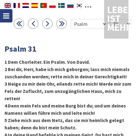
LEBEN
IST
MEHR
Psalm 31
1
Dem Chorleiter. Ein Psalm. Von David.
2
Bei dir, Herr, habe ich mich geborgen; lass mich niemals
zuschanden werden; rette mich in deiner Gerechtigkeit!
3
Neige zu mir dein Ohr, eilends rette mich! Werde mir zum
Fels der Zuflucht, zum unzugänglichen Haus, mich zu
retten!
4
Denn mein Fels und meine Burg bist du; und um deines
Namens willen führe mich und leite mich!
5
Ziehe mich aus dem Netz, das sie mir heimlich gelegt
haben; denn du bist mein Schutz.
6
In deine Hand befehle ich meinen Geist. Du hast mich