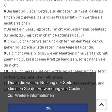
//
6
Deshalb soll jeder Getreue zu dir beten, zur Zeit, da du zu
finden bist; gewiss, bei großer Wasserflut – ihn werden sie
nicht erreichen.
7
Du bist ein Bergungsort für mich; vor Bedrängnis behütest
du mich; du umgibst mich mit Rettungsjubel. //
8
Ich will dich unterweisen und dich lehren den Weg, den du
gehen sollst; ich will dir raten, mein Auge ist über dir.
9
Seid nicht wie ein Ross, wie ein Maultier, ohne Verstand; mit
Zaum und Zügel ist seine Kraft zu bändigen, sonst nahen sie
dir nicht.
10
Viele Schmerzen hat der Gottlose; wer aber auf den Herrn
vertraut, den umgibt er mit Gnade.
11
Freut euch an dem Herrn und jauchzt, ihr Gerechten, und
Durch die weitere Nutzung der Seite
jubelt, alle ihr von Herzen Aufrichtigen!
stimmen Sie der Verwendung von Cookies
zu.
Weitere Informationen
OK