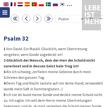
LEBEN
IST
MEHR
Psalm 32
1
Von David. Ein Maskil. Glücklich, wem Übertretung
vergeben, wem Sünde zugedeckt ist!
2
Glücklich der Mensch, dem der Herr die Schuld nicht
zurechnet und in dessen Geist kein Trug ist!
3
Als ich schwieg, zerfielen meine Gebeine durch mein
Schreien den ganzen Tag.
4
Denn Tag und Nacht lastete auf mir deine Hand; verwandelt
wurde mein Saft in Sommergluten. //
5
Ich tat dir kund meine Sünde und deckte meine Schuld nicht
zu. Ich sagte: Ich will dem Herrn meine Übertretungen
bekennen; und du, du hast vergeben die Schuld meiner Sünde.