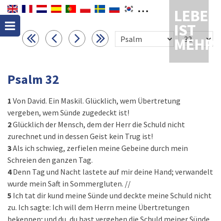
LEBEN
IST
MEHR
Psalm 32
1
Von David. Ein Maskil. Glücklich, wem Übertretung
vergeben, wem Sünde zugedeckt ist!
2
Glücklich der Mensch, dem der Herr die Schuld nicht
zurechnet und in dessen Geist kein Trug ist!
3
Als ich schwieg, zerfielen meine Gebeine durch mein
Schreien den ganzen Tag.
4
Denn Tag und Nacht lastete auf mir deine Hand; verwandelt
wurde mein Saft in Sommergluten. //
5
Ich tat dir kund meine Sünde und deckte meine Schuld nicht
zu. Ich sagte: Ich will dem Herrn meine Übertretungen
bekennen; und du, du hast vergeben die Schuld meiner Sünde.