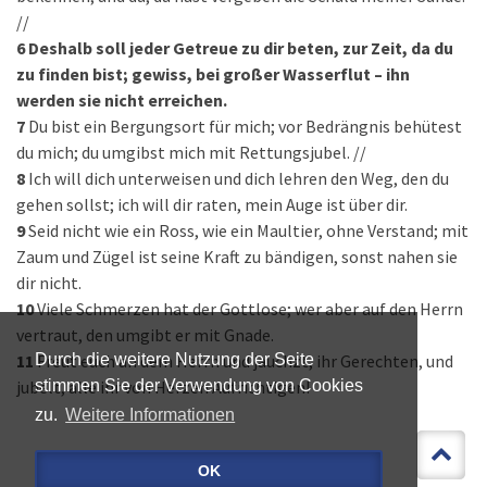
//
6
Deshalb soll jeder Getreue zu dir beten, zur Zeit, da du
zu finden bist; gewiss, bei großer Wasserflut – ihn
werden sie nicht erreichen.
7
Du bist ein Bergungsort für mich; vor Bedrängnis behütest
du mich; du umgibst mich mit Rettungsjubel. //
8
Ich will dich unterweisen und dich lehren den Weg, den du
gehen sollst; ich will dir raten, mein Auge ist über dir.
9
Seid nicht wie ein Ross, wie ein Maultier, ohne Verstand; mit
Zaum und Zügel ist seine Kraft zu bändigen, sonst nahen sie
dir nicht.
10
Viele Schmerzen hat der Gottlose; wer aber auf den Herrn
vertraut, den umgibt er mit Gnade.
11
Freut euch an dem Herrn und jauchzt, ihr Gerechten, und
Durch die weitere Nutzung der Seite
jubelt, alle ihr von Herzen Aufrichtigen!
stimmen Sie der Verwendung von Cookies
zu.
Weitere Informationen
OK