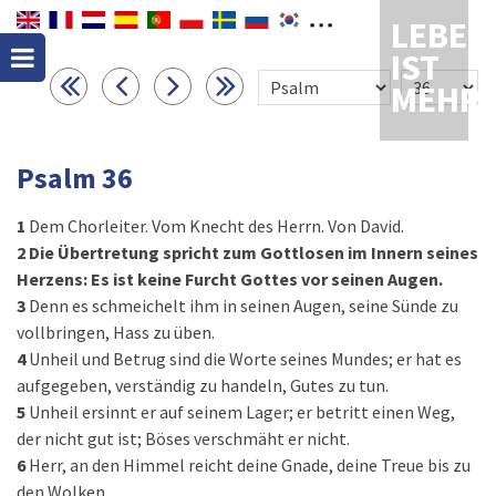
LEBEN
IST
MEHR
Psalm 36
1
Dem Chorleiter. Vom Knecht des Herrn. Von David.
2
Die Übertretung spricht zum Gottlosen im Innern seines
Herzens: Es ist keine Furcht Gottes vor seinen Augen.
3
Denn es schmeichelt ihm in seinen Augen, seine Sünde zu
vollbringen, Hass zu üben.
4
Unheil und Betrug sind die Worte seines Mundes; er hat es
aufgegeben, verständig zu handeln, Gutes zu tun.
5
Unheil ersinnt er auf seinem Lager; er betritt einen Weg,
der nicht gut ist; Böses verschmäht er nicht.
6
Herr, an den Himmel reicht deine Gnade, deine Treue bis zu
den Wolken.