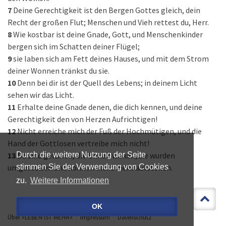
7
Deine Gerechtigkeit ist den Bergen Gottes gleich, dein
Recht der großen Flut; Menschen und Vieh rettest du, Herr.
8
Wie kostbar ist deine Gnade, Gott, und Menschenkinder
bergen sich im Schatten deiner Flügel;
9
sie laben sich am Fett deines Hauses, und mit dem Strom
deiner Wonnen tränkst du sie.
10
Denn bei dir ist der Quell des Lebens; in deinem Licht
sehen wir das Licht.
11
Erhalte deine Gnade denen, die dich kennen, und deine
Gerechtigkeit den von Herzen Aufrichtigen!
12
Nicht erreiche mich der Fuß der Hochmütigen, und die
Hand der Gottlosen vertreibe mich nicht!
13
Da sind gefallen, die Unheil wirken; sie wurden
Durch die weitere Nutzung der Seite
umgestoßen und können nicht mehr aufstehen.
stimmen Sie der Verwendung von Cookies
zu.
Weitere Informationen
OK
Über »LEBEN IST MEHR«
Impressum
Datenschutz