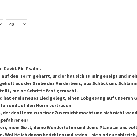
n David. Ein Psalm.
h auf den Herrn geharrt, und er hat sich zu mir geneigt und mei
geholt aus der Grube des Verderbens, aus Schlick und Schlam
tellt, meine Schritte fest gemacht.
 hat er ein neues Lied gelegt, einen Lobgesang auf unseren G
hten und auf den Herrn vertrauen.
, der den Herrn zu seiner Zuversicht macht und sich nicht wen
tgefahrenen!
Herr, mein Gott, deine Wundertaten und deine Pläne an uns voll
en. Wollte ich davon berichten und reden – sie sind zu zahlreich