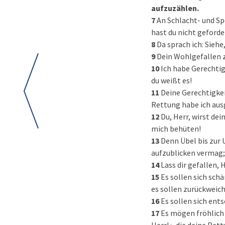
aufzuzählen.
7
An Schlacht- und Sp
hast du nicht geforde
8
Da sprach ich: Sieh
9
Dein Wohlgefallen z
10
Ich habe Gerechtig
du weißt es!
11
Deine Gerechtigkei
Rettung habe ich aus
12
Du, Herr, wirst de
mich behüten!
13
Denn Übel bis zur
aufzublicken vermag; 
14
Lass dir gefallen, 
15
Es sollen sich sc
es sollen zurückweic
16
Es sollen sich ent
17
Es mögen fröhlich s