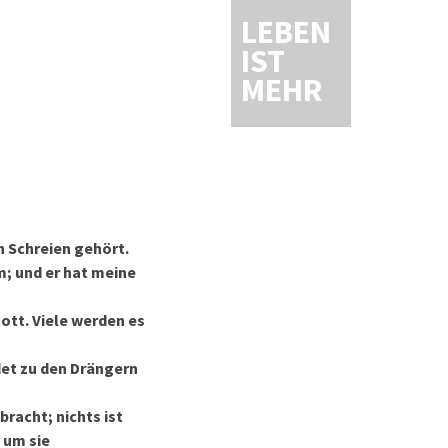
LEBEN
IST
MEHR
n Schreien gehört.
m; und er hat meine
ott. Viele werden es
det zu den Drängern
bracht; nichts ist
, um sie