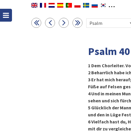
Psalm 40
1
Dem Chorleiter. Vo
2
Beharrlich habe ic
3
Er hat mich herauf
Füße auf Felsen ges
4
Und in meinen Mund
sehen und sich fürc
5
Glücklich der Mann
und den in Lüge Fes
6
Vielfach hast du, 
mit dir zu vergleich