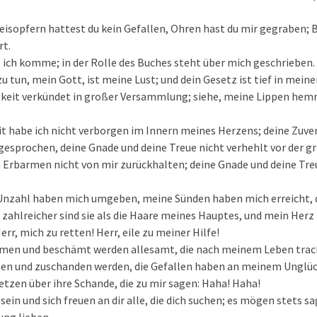
eisopfern hattest du kein Gefallen, Ohren hast du mir gegraben;
rt.
e, ich komme; in der Rolle des Buches steht über mich geschrieben.
u tun, mein Gott, ist meine Lust; und dein Gesetz ist tief in mein
keit verkündet in großer Versammlung; siehe, meine Lippen hemmt
t habe ich nicht verborgen im Innern meines Herzens; deine Zuver
gesprochen, deine Gnade und deine Treue nicht verhehlt vor der
in Erbarmen nicht von mir zurückhalten; deine Gnade und deine Tr
 Unzahl haben mich umgeben, meine Sünden haben mich erreicht, d
zahlreicher sind sie als die Haare meines Hauptes, und mein Herz 
Herr, mich zu retten! Herr, eile zu meiner Hilfe!
hämen und beschämt werden allesamt, die nach meinem Leben trac
hen und zuschanden werden, die Gefallen haben an meinem Unglüc
setzen über ihre Schande, die zu mir sagen: Haha! Haha!
ein und sich freuen an dir alle, die dich suchen; es mögen stets sa