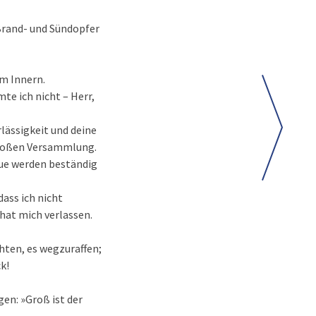
 Brand- und Sündopfer
em Innern.
e ich nicht – Herr,
lässigkeit und deine
 großen Versammlung.
eue werden beständig
ass ich nicht
hat mich verlassen.
hten, es wegzuraffen;
k!
gen: »Groß ist der