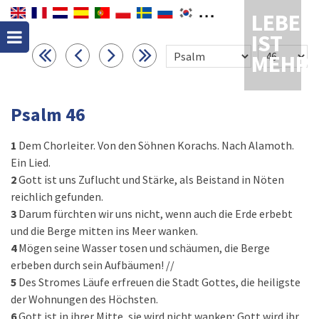
LEBEN
IST
MEHR
Psalm 46
1
Dem Chorleiter. Von den Söhnen Korachs. Nach Alamoth.
Ein Lied.
2
Gott ist uns Zuflucht und Stärke, als Beistand in Nöten
reichlich gefunden.
3
Darum fürchten wir uns nicht, wenn auch die Erde erbebt
und die Berge mitten ins Meer wanken.
4
Mögen seine Wasser tosen und schäumen, die Berge
erbeben durch sein Aufbäumen! //
5
Des Stromes Läufe erfreuen die Stadt Gottes, die heiligste
der Wohnungen des Höchsten.
6
Gott ist in ihrer Mitte, sie wird nicht wanken; Gott wird ihr