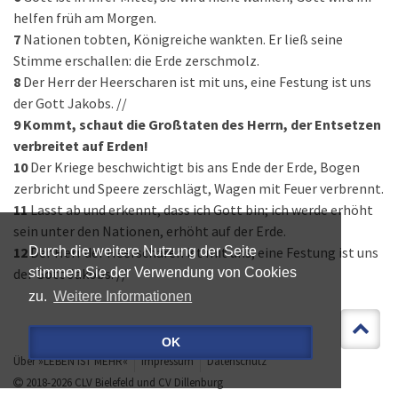
helfen früh am Morgen.
7
Nationen tobten, Königreiche wankten. Er ließ seine
Stimme erschallen: die Erde zerschmolz.
8
Der Herr der Heerscharen ist mit uns, eine Festung ist uns
der Gott Jakobs. //
9
Kommt, schaut die Großtaten des Herrn, der Entsetzen
verbreitet auf Erden!
10
Der Kriege beschwichtigt bis ans Ende der Erde, Bogen
zerbricht und Speere zerschlägt, Wagen mit Feuer verbrennt.
11
Lasst ab und erkennt, dass ich Gott bin; ich werde erhöht
sein unter den Nationen, erhöht auf der Erde.
12
Der Herr der Heerscharen ist mit uns, eine Festung ist uns
Durch die weitere Nutzung der Seite
der Gott Jakobs. //
stimmen Sie der Verwendung von Cookies
zu.
Weitere Informationen
OK
Über »LEBEN IST MEHR«
Impressum
Datenschutz
2018-2026
CLV Bielefeld
und
CV Dillenburg