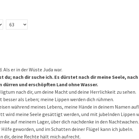
. Als er in der Wüste Juda war.
st du; nach dir suche ich. Es dürstet nach dir meine Seele, nac
em dürren und erschöpften Land ohne Wasser.
iligtum nach dir, um deine Macht und deine Herrlichkeit zu sehen.
t besser als Leben; meine Lippen werden dich rühmen.
preisen während meines Lebens, meine Hände in deinem Namen auf
tt wird meine Seele gesättigt werden, und mit jubelnden Lippen 
denke auf meinem Lager, über dich nachdenke in den Nachtwachen.
r Hilfe geworden, und im Schatten deiner Flügel kann ich jubeln.
n dir, deine Rechte hält mich aufrecht.