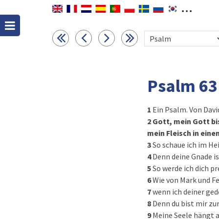
Psalm 63
1
Ein Psalm. Von David
2
Gott, mein Gott bi
mein Fleisch in ein
3
So schaue ich im He
4
Denn deine Gnade is
5
So werde ich dich 
6
Wie von Mark und Fe
7
wenn ich deiner ge
8
Denn du bist mir zu
9
Meine Seele hängt a