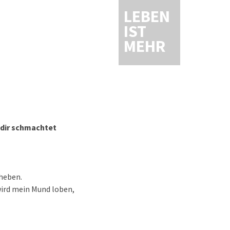
LEBEN
IST
MEHR
h dir schmachtet
heben.
wird mein Mund loben,