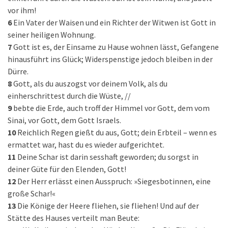
vor ihm!
6
Ein Vater der Waisen und ein Richter der Witwen ist Gott in
seiner heiligen Wohnung.
7
Gott ist es, der Einsame zu Hause wohnen lässt, Gefangene
hinausführt ins Glück; Widerspenstige jedoch bleiben in der
Dürre.
8
Gott, als du auszogst vor deinem Volk, als du
einherschrittest durch die Wüste, //
9
bebte die Erde, auch troff der Himmel vor Gott, dem vom
Sinai, vor Gott, dem Gott Israels.
10
Reichlich Regen gießt du aus, Gott; dein Erbteil – wenn es
ermattet war, hast du es wieder aufgerichtet.
11
Deine Schar ist darin sesshaft geworden; du sorgst in
deiner Güte für den Elenden, Gott!
12
Der Herr erlässt einen Ausspruch: »Siegesbotinnen, eine
große Schar!«
13
Die Könige der Heere fliehen, sie fliehen! Und auf der
Stätte des Hauses verteilt man Beute: