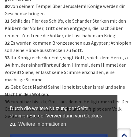
30
von deinem Tempel über Jerusalem! Könige werden dir
Geschenke bringen.
31
Schilt das Tier des Schilfs, die Schar der Starken mit den
Kälbern der Völker; tritt denen entgegen, die nach Silber
rennen. Zerstreue die Völker, die Lust haben am Krieg!
32
Es werden kommen Bronzesachen aus Ägypten; Äthiopien
soll seine Hände ausstrecken zu Gott.
33
Ihr Königreiche der Erde, singt Gott, spielt dem Herrn, //
34
ihm, der einherfährt auf dem Himmel, dem Himmel der
Vorzeit! Siehe, er lässt seine Stimme erschallen, eine
mächtige Stimme.
35
Gebt Gott Macht! Seine Hoheit ist über Israel und seine
Macht in den Wolken.
36
Furchtbar bist du, Gott, aus deinen Heiligtümern her. Der
Gott Israels, er ist es, der Stärke und Kraft gibt dem Volk.
Durch die weitere Nutzung der Seite
Gepriesen sei Gott!
stimmen Sie der Verwendung von Cookies
zu.
Weitere Informationen