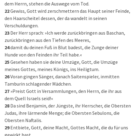
dem Herrn, stehen die Auswege vom Tod.
22
Gewiss, Gott wird zerschmettern das Haupt seiner Feinde,
den Haarscheitel dessen, der da wandelt in seinen
Verschuldungen.
23
Der Herr sprach: »Ich werde zurückbringen aus Baschan,
zurückbringen aus den Tiefen des Meeres,
24
damit du deinen Fuß in Blut badest, die Zunge deiner
Hunde von den Feinden ihr Teil habe.«
25
Gesehen haben sie deine Umzüge, Gott, die Umzüge
meines Gottes, meines Königs, ins Heiligtum.
26
Voran gingen Sänger, danach Saitenspieler, inmitten
Tamburin schlagender Mädchen.
27
»Preist Gott in Versammlungen, den Herrn, die ihr aus
dem Quell Israels seid!«
28
Da sind Benjamin, der Jüngste, ihr Herrscher, die Obersten
Judas, ihre lärmende Menge; die Obersten Sebulons, die
Obersten Naftalis.
29
Entbiete, Gott, deine Macht, Gottes Macht, die du für uns
gewirkt hast