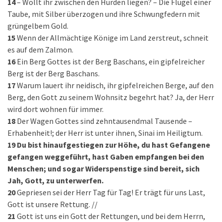
14
– Wollt ihr zwischen den Hürden liegen? – Die Flügel einer
Taube, mit Silber überzogen und ihre Schwungfedern mit
grüngelbem Gold.
15
Wenn der Allmächtige Könige im Land zerstreut, schneit
es auf dem Zalmon.
16
Ein Berg Gottes ist der Berg Baschans, ein gipfelreicher
Berg ist der Berg Baschans.
17
Warum lauert ihr neidisch, ihr gipfelreichen Berge, auf den
Berg, den Gott zu seinem Wohnsitz begehrt hat? Ja, der Herr
wird dort wohnen für immer.
18
Der Wagen Gottes sind zehntausendmal Tausende –
Erhabenheit!; der Herr ist unter ihnen, Sinai im Heiligtum.
19
Du bist hinaufgestiegen zur Höhe, du hast Gefangene
gefangen weggeführt, hast Gaben empfangen bei den
Menschen; und sogar Widerspenstige sind bereit, sich
Jah, Gott, zu unterwerfen.
20
Gepriesen sei der Herr Tag für Tag! Er trägt für uns Last,
Gott ist unsere Rettung. //
21
Gott ist uns ein Gott der Rettungen, und bei dem Herrn,