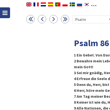
Psalm 86
1
Ein Gebet. Von Davi
2
Bewahre mein Leben
mein Gott!
3
Sei mir gnädig, Her
4
Erfreue die Seele 
5
Denn du, Herr, bis
6
Herr, höre mein G
7
Am Tag meiner Bedr
8
Keiner ist wie du, 
9
Alle Nationen, di