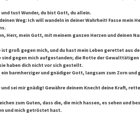
 und tust Wunder, du bist Gott, du allein.
 deinen Weg: Ich will wandeln in deiner Wahrheit! Fasse mein 
ns.
isen, Herr, mein Gott, mit meinem ganzen Herzen und deinen 
 ist groß gegen mich, und du hast mein Leben gerettet aus de
 sind gegen mich aufgestanden; die Rotte der Gewalttätigen
e haben dich nicht vor sich gestellt.
ist ein barmherziger und gnädiger Gott, langsam zum Zorn und
 und sei mir gnädig! Gewähre deinem Knecht deine Kraft, rett
Zeichen zum Guten, dass die, die mich hassen, es sehen und b
en und mich getröstet hast.