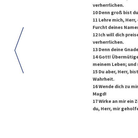
verherrlichen.
10
Denn groß bist du
11
Lehre mich, Herr,
Furcht deines Name
12
Ich will dich pre
verherrlichen.
13
Denn deine Gnade
14
Gott! Übermütige
meinem Leben; und si
15
Du aber, Herr, b
Wahrheit.
16
Wende dich zu mir
Magd!
17
Wirke an mir ein 
du, Herr, mir geholf