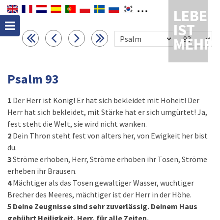
LEBEN
IST
MEHR
Psalm 93
1
Der Herr ist König! Er hat sich bekleidet mit Hoheit! Der
Herr hat sich bekleidet, mit Stärke hat er sich umgürtet! Ja,
fest steht die Welt, sie wird nicht wanken.
2
Dein Thron steht fest von alters her, von Ewigkeit her bist
du.
3
Ströme erhoben, Herr, Ströme erhoben ihr Tosen, Ströme
erheben ihr Brausen.
4
Mächtiger als das Tosen gewaltiger Wasser, wuchtiger
Brecher des Meeres, mächtiger ist der Herr in der Höhe.
5
Deine Zeugnisse sind sehr zuverlässig. Deinem Haus
gebührt Heiligkeit, Herr, für alle Zeiten.