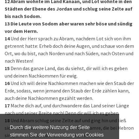
12
Abram wohnte im Land Kanaan, und Lot wohnte in den
Städten der Ebene des Jordan und schlug seine Zelte auf
bis nach Sodom.
13
Die Leute von Sodom aber waren sehr böse und sündig
vor dem Herrn.
14
Und der Herr sprach zu Abram, nachdem Lot sich von ihm
getrennt hatte: Erheb doch deine Augen, und schaue von dem
Ort, wo du bist, nach Norden und nach Süden, nach Osten und
nach Westen!
15
Denn das ganze Land, das du siehst, dir will ich es geben
und deinen Nachkommen für ewig.
16
Und ich will deine Nachkommen machen wie den Staub der
Erde, sodass, wenn jemand den Staub der Erde zählen kann,
auch deine Nachkommen gezählt werden.
17
Mache dich auf, und durchwandere das Land seiner Länge
nach und seiner Breite nach! Denn dir will ich es geben.
18
Und Abram schlug seine Zelte auf und ging hin und ließ
sich nieder unter den Terebinthen von Mamre, die bei Heb­ron
Durch die weitere Nutzung der Seite
sind; und er baute dort dem Herrn einen Altar.
stimmen Sie der Verwendung von Cookies