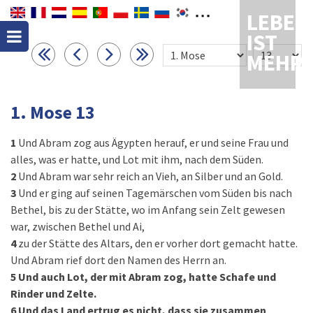
LEBEN
IST
MEHR
1. Mose 13
1
Und Abram zog aus Ägypten herauf, er und seine Frau und
alles, was er hatte, und Lot mit ihm, nach dem Süden.
2
Und Abram war sehr reich an Vieh, an Silber und an Gold.
3
Und er ging auf seinen Tagemärschen vom Süden bis nach
Bethel, bis zu der Stätte, wo im Anfang sein Zelt gewesen
war, zwischen Bethel und Ai,
4
zu der Stätte des Altars, den er vorher dort gemacht hatte.
Und Abram rief dort den Namen des Herrn an.
5
Und auch Lot, der mit Abram zog, hatte Schafe und
Rinder und Zelte.
6
Und das Land ertrug es nicht, dass sie zusammen