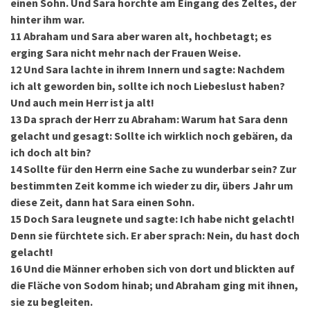
einen Sohn. Und Sara horchte am Eingang des Zeltes, der
hinter ihm war.
11
Abraham und Sara aber waren alt, hochbetagt; es
erging Sara nicht mehr nach der Frauen Weise.
12
Und Sara lachte in ihrem Innern und sagte: Nachdem
ich alt geworden bin, sollte ich noch Liebeslust haben?
Und auch mein Herr ist ja alt!
13
Da sprach der Herr zu Abraham: Warum hat Sara denn
gelacht und gesagt: Sollte ich wirklich noch gebären, da
ich doch alt bin?
14
Sollte für den Herrn eine Sache zu wunderbar sein? Zur
bestimmten Zeit komme ich wieder zu dir, übers Jahr um
diese Zeit, dann hat Sara einen Sohn.
15
Doch Sara leugnete und sagte: Ich habe nicht gelacht!
Denn sie fürchtete sich. Er aber sprach: Nein, du hast doch
gelacht!
16
Und die Männer erhoben sich von dort und blickten auf
die Fläche von Sodom hinab; und Abraham ging mit ihnen,
sie zu begleiten.