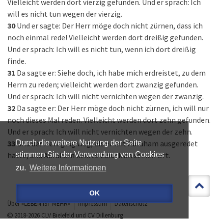
Vielleicht werden dort vierzig gefunden. Und er sprach: Ich
will es nicht tun wegen der vierzig.
30
Und er sagte: Der Herr möge doch nicht zürnen, dass ich
noch einmal rede! Vielleicht werden dort dreißig gefunden.
Und er sprach: Ich will es nicht tun, wenn ich dort dreißig
finde.
31
Da sagte er: Siehe doch, ich habe mich erdreistet, zu dem
Herrn zu reden; vielleicht werden dort zwanzig gefunden.
Und er sprach: Ich will nicht vernichten wegen der zwanzig.
32
Da sagte er: Der Herr möge doch nicht zürnen, ich will nur
noch dieses Mal reden. Vielleicht werden dort zehn gefunden.
Und er sprach: Ich will nicht vernichten wegen der zehn.
33
Und der Herr ging weg, als er mit Abraham ausgeredet
Durch die weitere Nutzung der Seite
hatte; und Abraham kehrte zurück an seinen Ort.
stimmen Sie der Verwendung von Cookies
zu.
Weitere Informationen
OK
Über »LEBEN IST MEHR«
Impressum
Datenschutz
2018-2026
CLV Bielefeld
und
CV Dillenburg