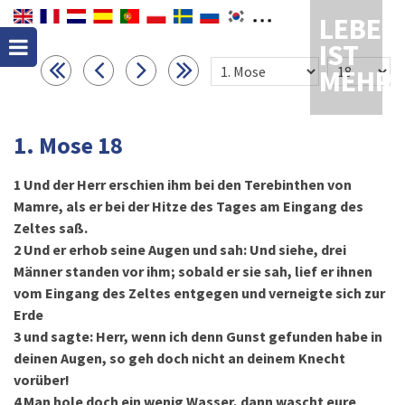
LEBEN
IST
MEHR
1. Mose 18
1
Und der Herr erschien ihm bei den Terebinthen von
Mamre, als er bei der Hitze des Tages am Eingang des
Zeltes saß.
2
Und er erhob seine Augen und sah: Und siehe, drei
Männer standen vor ihm; sobald er sie sah, lief er ihnen
vom Eingang des Zeltes entgegen und verneigte sich zur
Erde
3
und sagte: Herr, wenn ich denn Gunst gefunden habe in
deinen Augen, so geh doch nicht an deinem Knecht
vorüber!
4
Man hole doch ein wenig Wasser, dann wascht eure