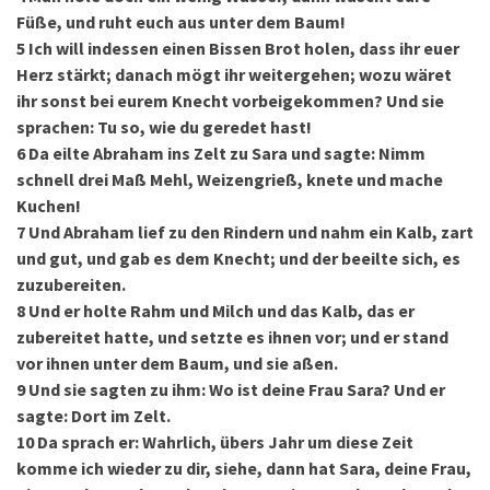
Füße, und ruht euch aus unter dem Baum!
5
Ich will indessen einen Bissen Brot holen, dass ihr euer
Herz stärkt; danach mögt ihr weitergehen; wozu wäret
ihr sonst bei eurem Knecht vorbeigekommen? Und sie
sprachen: Tu so, wie du geredet hast!
6
Da eilte Abraham ins Zelt zu Sara und sagte: Nimm
schnell drei Maß Mehl, Weizengrieß, knete und mache
Kuchen!
7
Und Abraham lief zu den Rindern und nahm ein Kalb, zart
und gut, und gab es dem Knecht; und der beeilte sich, es
zuzubereiten.
8
Und er holte Rahm und Milch und das Kalb, das er
zubereitet hatte, und setzte es ihnen vor; und er stand
vor ihnen unter dem Baum, und sie aßen.
9
Und sie sagten zu ihm: Wo ist deine Frau Sara? Und er
sagte: Dort im Zelt.
10
Da sprach er: Wahrlich, übers Jahr um diese Zeit
komme ich wieder zu dir, siehe, dann hat Sara, deine Frau,