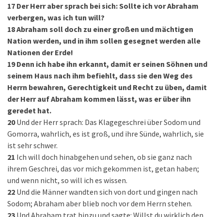
17
Der Herr aber sprach bei sich: Sollte ich vor Abraham
verbergen, was ich tun will?
18
Abraham soll doch zu einer großen und mächtigen
Nation werden, und in ihm sollen gesegnet werden alle
Nationen der Erde!
19
Denn ich habe ihn erkannt, damit er seinen Söhnen und
seinem Haus nach ihm befiehlt, dass sie den Weg des
Herrn bewahren, Gerechtigkeit und Recht zu üben, damit
der Herr auf Abraham kommen lässt, was er über ihn
geredet hat.
20
Und der Herr sprach: Das Klagegeschrei über Sodom und
Gomorra, wahrlich, es ist groß, und ihre Sünde, wahrlich, sie
ist sehr schwer.
21
Ich will doch hinabgehen und sehen, ob sie ganz nach
ihrem Geschrei, das vor mich gekommen ist, getan haben;
und wenn nicht, so will ich es wissen.
22
Und die Männer wandten sich von dort und gingen nach
Sodom; Abraham aber blieb noch vor dem Herrn stehen.
23
Und Abraham trat hinzu und sagte: Willst du wirklich den