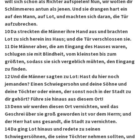
will sich schon als Richter aufspielen! Nun, wir wollen dir
Schlimmeres antun als jenen. Und sie drangen hart ein
auf den Mann, auf Lot, und machten sich daran, die Tür
aufzubrechen.
10
Da streckten die Männer ihre Hand aus und brachten
Lot zu sich herein ins Haus; und die Tür verschlossen sie.
11
Die Männer aber, die am Eingang des Hauses waren,
schlugen sie mit Blindheit, vom kleinsten bis zum
größten, sodass sie sich vergeblich mühten, den Eingang
zu finden.
12
Und die Männer sagten zu Lot: Hast du hier noch
jemanden? Einen Schwiegersohn und deine Söhne und
deine Töchter oder einen, der sonst noch in der Stadt zu
dir gehört? Führe sie hinaus aus diesem Ort!
13
Denn wir werden diesen Ort vernichten, weil das
Geschrei über sie groß geworden ist vor dem Herrn; und
der Herr hat uns gesandt, die Stadt zu vernichten.
14
Da ging Lot hinaus und redete zu seinen
Schwiegersöhnen, die seine Töchter nehmen sollten, und