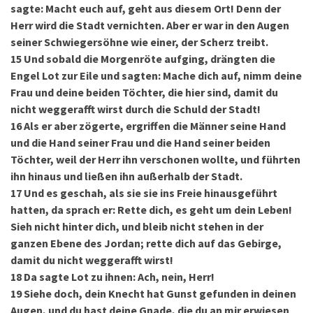
sagte: Macht euch auf, geht aus diesem Ort! Denn der
Herr wird die Stadt vernichten. Aber er war in den Augen
seiner Schwiegersöhne wie einer, der Scherz treibt.
15
Und sobald die Morgenröte aufging, drängten die
Engel Lot zur Eile und sagten: Mache dich auf, nimm deine
Frau und deine beiden Töchter, die hier sind, damit du
nicht weggerafft wirst durch die Schuld der Stadt!
16
Als er aber zögerte, ergriffen die Männer seine Hand
und die Hand seiner Frau und die Hand seiner beiden
Töchter, weil der Herr ihn verschonen wollte, und führten
ihn hinaus und ließen ihn außerhalb der Stadt.
17
Und es geschah, als sie sie ins Freie hinausgeführt
hatten, da sprach er: Rette dich, es geht um dein Leben!
Sieh nicht hinter dich, und bleib nicht stehen in der
ganzen Ebene des Jordan; rette dich auf das Gebirge,
damit du nicht weggerafft wirst!
18
Da sagte Lot zu ihnen: Ach, nein, Herr!
19
Siehe doch, dein Knecht hat Gunst gefunden in deinen
Augen, und du hast deine Gnade, die du an mir erwiesen