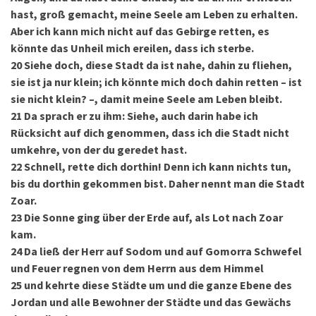
hast, groß gemacht, meine Seele am Leben zu erhalten.
Aber ich kann mich nicht auf das Gebirge retten, es
könnte das Unheil mich ereilen, dass ich sterbe.
20
Siehe doch, diese Stadt da ist nahe, dahin zu fliehen,
sie ist ja nur klein; ich könnte mich doch dahin retten – ist
sie nicht klein? –, damit meine Seele am Leben bleibt.
21
Da sprach er zu ihm: Siehe, auch darin habe ich
Rücksicht auf dich genommen, dass ich die Stadt nicht
umkehre, von der du geredet hast.
22
Schnell, rette dich dorthin! Denn ich kann nichts tun,
bis du dorthin gekommen bist. Daher nennt man die Stadt
Zoar.
23
Die Sonne ging über der Erde auf, als Lot nach Zoar
kam.
24
Da ließ der Herr auf Sodom und auf Gomorra Schwefel
und Feuer regnen von dem Herrn aus dem Himmel
25
und kehrte diese Städte um und die ganze Ebene des
Jordan und alle Bewohner der Städte und das Gewächs