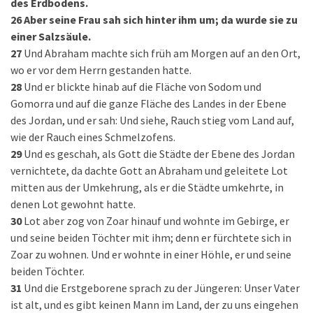
des Erdbodens.
26
Aber seine Frau sah sich hinter ihm um; da wurde sie zu
einer Salzsäule.
27
Und Abraham machte sich früh am Morgen auf an den Ort,
wo er vor dem Herrn gestanden hatte.
28
Und er blickte hinab auf die Fläche von Sodom und
Gomorra und auf die ganze Fläche des Landes in der Ebene
des Jordan, und er sah: Und siehe, Rauch stieg vom Land auf,
wie der Rauch eines Schmelzofens.
29
Und es geschah, als Gott die Städte der Ebene des Jordan
vernichtete, da dachte Gott an Abraham und geleitete Lot
mitten aus der Umkehrung, als er die Städte umkehrte, in
denen Lot gewohnt hatte.
30
Lot aber zog von Zoar hinauf und wohnte im Gebirge, er
und seine beiden Töchter mit ihm; denn er fürchtete sich in
Zoar zu wohnen. Und er wohnte in einer Höhle, er und seine
beiden Töchter.
31
Und die Erstgeborene sprach zu der Jüngeren: Unser Vater
ist alt, und es gibt keinen Mann im Land, der zu uns eingehen