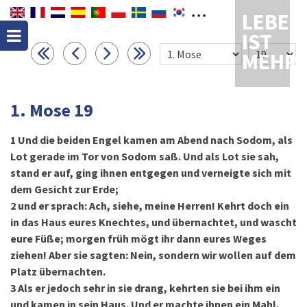
LEBEN
IST
MEHR
1. Mose 19
1
Und die beiden Engel kamen am Abend nach Sodom, als
Lot gerade im Tor von Sodom saß. Und als Lot sie sah,
stand er auf, ging ihnen entgegen und verneigte sich mit
dem Gesicht zur Erde;
2
und er sprach: Ach, siehe, meine Herren! Kehrt doch ein
in das Haus eures Knechtes, und übernachtet, und wascht
eure Füße; morgen früh mögt ihr dann eures Weges
ziehen! Aber sie sagten: Nein, sondern wir wollen auf dem
Platz übernachten.
3
Als er jedoch sehr in sie drang, kehrten sie bei ihm ein
und kamen in sein Haus. Und er machte ihnen ein Mahl,