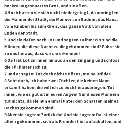
backte ungesäuertes Brot, und sie aßen.
4
Noch hatten sie sich nicht niedergelegt, da umringten
die Männer der Stadt, die Männer von Sodom, das Haus,
vom Knaben bis zum Greis, das ganze Volk von allen
Enden der Stadt.
5
Und sie riefen nach Lot und sagten zu ihm: Wo sind die
Männer, die diese Nacht zu dir gekommen sind? Führe sie
zu uns heraus, dass wir sie erkennen!
6
Da trat Lot zu ihnen hinaus an den Eingang und schloss
die Tür hinter sich zu;
7
und er sagte: Tut doch nichts Böses, meine Brüder!
8
Seht doch, ich habe zwei Töchter, die keinen Mann
erkannt haben; die will ich zu euch herausbringen. Tut
ihnen, wie es gut ist in euren Augen! Nur diesen Männern
tut nichts, da sie nun einmal unter den Schatten meines
Daches gekommen sind!
9
Aber sie sagten: Zurück da! Und sie sagten: Da ist einer
allein gekommen, sich als Fremder hier aufzuhalten, und