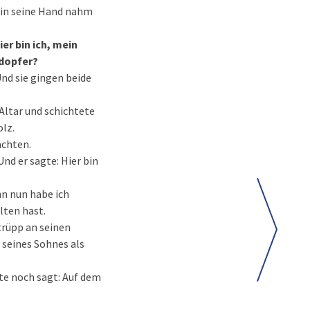
 in seine Hand nahm
er bin ich, mein
ndopfer?
nd sie gingen beide
Altar und schichtete
olz.
achten.
nd er sagte: Hier bin
nn nun habe ich
lten hast.
trüpp an seinen
 seines Sohnes als
e noch sagt: Auf dem