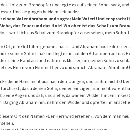
as Holz zum Brandopfer und legte es auf seinen Sohn Isaak, und
Messer. Und sie gingen beide miteinander.
 seinem Vater Abraham und sagte: Mein Vater! Und er sprach: Hi
 Siehe, das Feuer und das Holz! Wo aber ist das Schaf zum Bra
ott wird sich das Schaf zum Brandopfer ausersehen, mein Sohn. U
n Ort, den Gott ihm genannt hatte. Und Abraham baute dort den 
nd er seinen Sohn Isaak und legte ihn auf den Altar oben auf das H
kte seine Hand aus und nahm das Messer, um seinen Sohn zu schl
gel des Herrn vom Himmel her zu und sprach: Abraham, Abraham! U
ecke deine Hand nicht aus nach dem Jungen, und tu ihm nichts! De
 fürchtest, da du deinen Sohn, deinen einzigen, mir nicht vorentha
seine Augen und sah; und siehe, da war ein Widder hinten im Ges
. Da ging Abraham hin, nahm den Widder und opferte ihn anstelle
iesem Ort den Namen »Der Herr wird ersehen«, von dem man heut
rsehen.