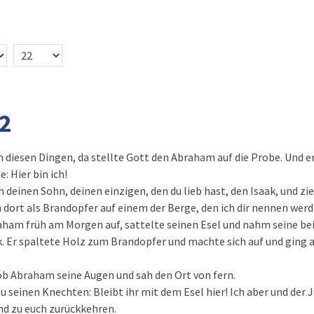
22
 diesen Dingen, da stellte Gott den Abraham auf die Probe. Und er
: Hier bin ich!
deinen Sohn, deinen einzigen, den du lieb hast, den Isaak, und zie
n dort als Brandopfer auf einem der Berge, den ich dir nennen werd
ham früh am Morgen auf, sattelte seinen Esel und nahm seine be
k. Er spaltete Holz zum Brandopfer und machte sich auf und ging 
ob Abraham seine Augen und sah den Ort von fern.
 seinen Knechten: Bleibt ihr mit dem Esel hier! Ich aber und der 
d zu euch zurückkehren.