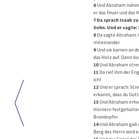
6
Und Abraham nahm d
er das Feuer und das 
7
Da sprach Isaak zu
Sohn. Und er sagte:
8
Da sagte Abraham: G
miteinander.
9
Und sie kamen an de
das Holz auf. Dann ba
10
Und Abraham strec
11
Da rief ihm der En
ich!
12
Und er sprach: Str
erkannt, dass du Gott
13
Und Abraham erhob 
Hörnern festgehalten
Brandopfer.
14
Und Abraham gab d
Berg des Herrn wird e