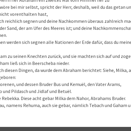
 Herrn rief Abraham ein zweites Mal vom Himmel her zu
wöre bei mir selbst, spricht der Herr, deshalb, weil du das getan u
nicht vorenthalten hast,
ich reichlich segnen und deine Nachkommen überaus zahlreich mac
der Sand, der am Ufer des Meeres ist; und deine Nachkommenschaft
men.
en werden sich segnen alle Nationen der Erde dafür, dass du mei
am zu seinen Knechten zurück, und sie machten sich auf und zog
ham ließ sich in Beerscheba nieder.
h diesen Dingen, da wurde dem Abraham berichtet: Siehe, Milka, 
geboren:
borenen, und dessen Bruder Bus und Kemuël, den Vater Arams,
 und Pildasch und Jidlaf und Betuël.
e Rebekka. Diese acht gebar Milka dem Nahor, Abrahams Bruder.
au, namens Rehuma, auch sie gebar, nämlich Tebach und Gaham u