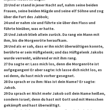
23
Und er stand in jener Nacht auf, nahm seine beiden
Frauen, seine beiden Mägde und seine elf Söhne und zog
über die Furt des Jabbok;
24
und er nahm sie und führte sie über den Fluss und
führte hinüber, was er hatte.
25
Und Jakob blieb allein zurück. Da rang ein Mann mit
ihm, bis die Morgenröte heraufkam.
26
Und als er sah, dass er ihn nicht überwältigen konnte,
berührte er sein Hüftgelenk; und das Hüftgelenk Jakobs
wurde verrenkt, während er mit ihm rang.
27
Da sagte er: Lass mich los, denn die Morgenröte ist
aufgegangen! Er aber sagte: Ich lasse dich nicht los, es
sei denn, du hast mich vorher gesegnet.
28
Da sprach er zu ihm: Was ist dein Name? Er sagte:
Jakob.
29
Da sprach er: Nicht mehr Jakob soll dein Name heißen,
sondern Israel; denn du hast mit Gott und mit Menschen
gekämpft und hast überwältigt.