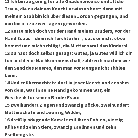
11
Ich bin zu gering für alle Gnadenerweise und all die
Treue, die du deinem Knecht erwiesen hast; denn mit
meinem Stab bin ich über diesen Jordan gegangen, und
nun bin ich zu zwei Lagern geworden.
12
Rette mich doch vor der Hand meines Bruders, vor der
Hand Esaus – denn ich fürchte ihn –, dass er nicht etwa
kommt und mich schlägt, die Mutter samt den Kindern!
13
Du hast doch selbst gesagt: Gutes, ja Gutes will ich dir
tun und deine Nachkommenschaft zahlreich machen wie
den Sand des Meeres, den man vor Menge nicht zählen
kann.
14
Und er übernachtete dort in jener Nacht; und er nahm
von dem, was in seine Hand gekommen war, ein
Geschenk für seinen Bruder Esau:
15
zweihundert Ziegen und zwanzig Böcke, zweihundert
Mutterschafe und zwanzig Widder,
16
dreißig säugende Kamele mit ihren Fohlen, vierzig
Kühe und zehn Stiere, zwanzig Eselinnen und zehn
Eselhengste.