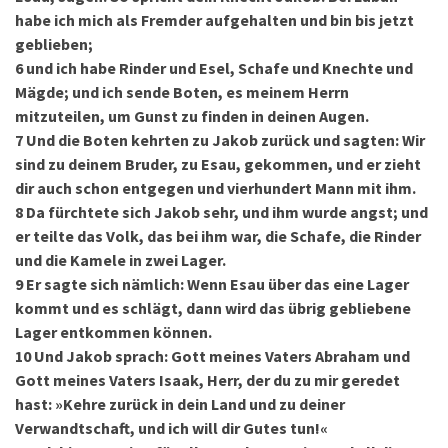
habe ich mich als Fremder aufgehalten und bin bis jetzt
geblieben;
6
und ich habe Rinder und Esel, Schafe und Knechte und
Mägde; und ich sende Boten, es meinem Herrn
mitzuteilen, um Gunst zu finden in deinen Augen.
7
Und die Boten kehrten zu Jakob zurück und sagten: Wir
sind zu deinem Bruder, zu Esau, gekommen, und er zieht
dir auch schon entgegen und vierhundert Mann mit ihm.
8
Da fürchtete sich Jakob sehr, und ihm wurde angst; und
er teilte das Volk, das bei ihm war, die Schafe, die Rinder
und die Kamele in zwei Lager.
9
Er sagte sich nämlich: Wenn Esau über das eine Lager
kommt und es schlägt, dann wird das übrig gebliebene
Lager entkommen können.
10
Und Jakob sprach: Gott meines Vaters Abraham und
Gott meines Vaters Isaak, Herr, der du zu mir geredet
hast: »Kehre zurück in dein Land und zu deiner
Verwandtschaft, und ich will dir Gutes tun!«