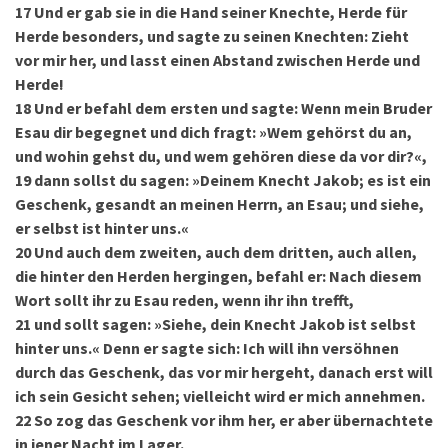
17
Und er gab sie in die Hand seiner Knechte, Herde für
Herde besonders, und sagte zu seinen Knechten: Zieht
vor mir her, und lasst einen Abstand zwischen Herde und
Herde!
18
Und er befahl dem ersten und sagte: Wenn mein Bruder
Esau dir begegnet und dich fragt: »Wem gehörst du an,
und wohin gehst du, und wem gehören diese da vor dir?«,
19
dann sollst du sagen: »Deinem Knecht Jakob; es ist ein
Geschenk, gesandt an meinen Herrn, an Esau; und siehe,
er selbst ist hinter uns.«
20
Und auch dem zweiten, auch dem dritten, auch allen,
die hinter den Herden hergingen, befahl er: Nach diesem
Wort sollt ihr zu Esau reden, wenn ihr ihn trefft,
21
und sollt sagen: »Siehe, dein Knecht Jakob ist selbst
hinter uns.« Denn er sagte sich: Ich will ihn versöhnen
durch das Geschenk, das vor mir hergeht, danach erst will
ich sein Gesicht sehen; vielleicht wird er mich annehmen.
22
So zog das Geschenk vor ihm her, er aber übernachtete
in jener Nacht im Lager.