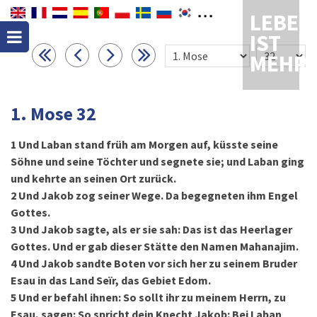
LEBEN
IST
MEHR
1. Mose 32
1
Und Laban stand früh am Morgen auf, küsste seine
Söhne und seine Töchter und segnete sie; und Laban ging
und kehrte an seinen Ort zurück.
2
Und Jakob zog seiner Wege. Da begegneten ihm Engel
Gottes.
3
Und Jakob sagte, als er sie sah: Das ist das Heerlager
Gottes. Und er gab dieser Stätte den Namen Mahanajim.
4
Und Jakob sandte Boten vor sich her zu seinem Bruder
Esau in das Land Seïr, das Gebiet Edom.
5
Und er befahl ihnen: So sollt ihr zu meinem Herrn, zu
Esau, sagen: So spricht dein Knecht Jakob: Bei Laban